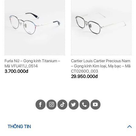
Furla Nữ – Gọng kính Titanium –
Cartier Louis Cartier Precious Nam
Mã VFU411J_0514
– Gọng kính Kim loại, Mạ bạc – Mã
3.700.000
đ
CT0260O_003
29.950.000
đ
THÔNG TIN