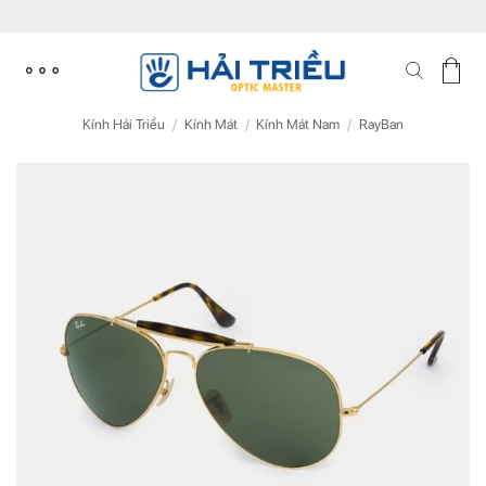
Skip
to
content
Kính Hải Triều
/
Kính Mát
/
Kính Mát Nam
/
RayBan