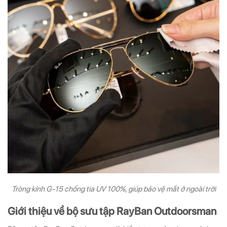
Tròng kính G-15 chống tia UV 100%, giúp bảo vệ mắt ở ngoài trời
Giới thiệu về bộ sưu tập RayBan Outdoorsman