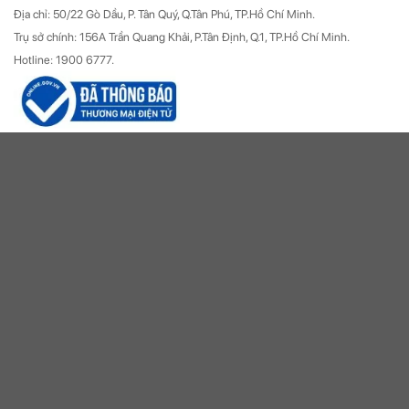
Địa chỉ: 50/22 Gò Dầu, P. Tân Quý, Q.Tân Phú, TP.Hồ Chí Minh.
Trụ sở chính: 156A Trần Quang Khải, P.Tân Định, Q.1, TP.Hồ Chí Minh.
Hotline: 1900 6777.