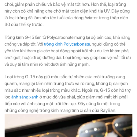
chói, giảm phản chiếu và bảo vệ mắt tốt hơn. Hơn thế, loại tròng
này còn có khả năng che chở mắt toàn diện khỏi tia UV. Đây cũng
là loại tròng đã làm nên tên tuổi của dòng Aviator trong thập niên
30 của thế kỷ trước.
Tròng kính G-15 làm từ Polycarbonate mang lại độ bền cao, khả năng
chống va đập tốt. Với
tròng kính Polycarbonate
, người dùng có thể
yên tâm khi tham gia các hoạt động ngoài trời như du lịch khám phá,
chơi golf, hoặc đi bộ đường dài. Loại tròng này giúp bảo vệ mắt tối ưu
và duy trì tầm nhìn rõ nét dưới ánh nắng mạnh.
Loại tròng G-15 này giữ màu sắc tự nhiên của môi trường xung
quanh, mang lại tầm nhìn trung thực và rõ ràng, không bị sai lệch
màu sắc như nhiều loại tròng màu khác. Ngoài ra, G-15 còn hỗ trợ
lọc
ánh sáng xanh
ở mức độ vừa phải, giúp giảm mỏi mắt khi phải
tiếp xúc với ánh sáng mặt trời liên tục. Đây cũng là một trong
những công nghệ tròng kính mang tính di sản của RayBan.