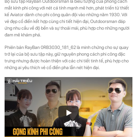
Bộ sưu tập RayBan Outdoorsman là biểu tượng của phong cách
mắt kính phi công
với nét cá tính mạnh mẽ hơn, phát triển từ thiết
kế Aviator dành cho phi công quân đội vào những năm 1930. Với
vẻ đẹp cổ điển kết hợp cùng chi tiết hiện đại, Outdoorsman đáp
ứng nhu cầu về độ bền và sự thoải mái, phù hợp cho những người
đam mê khám phá.
Phiên bản RayBan 0RB3030_181_62 là minh chứng cho sự quay
trở lại của bộ sưu tập này, giữ nguyên phong cách phi công đặc
trưng nhưng được hoàn thiện với các chi tiết tinh tế, phù hợp cho
những ai yêu thích vẻ cổ điển pha lẫn nét hiện đại.