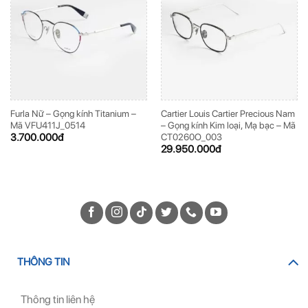
Furla Nữ – Gọng kính Titanium –
Cartier Louis Cartier Precious Nam
Mã VFU411J_0514
– Gọng kính Kim loại, Mạ bạc – Mã
3.700.000
đ
CT0260O_003
29.950.000
đ
THÔNG TIN
Thông tin liên hệ