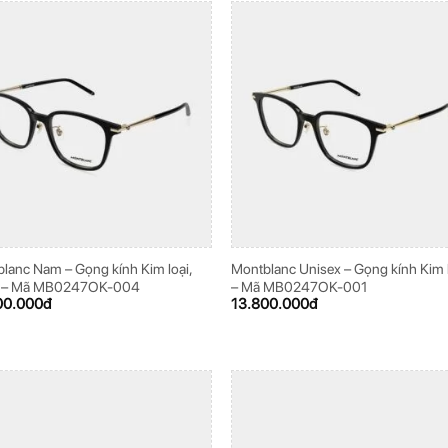
lanc Nam – Gọng kính Kim loại,
Montblanc Unisex – Gọng kính Kim 
 – Mã MB0247OK-004
– Mã MB0247OK-001
00.000
đ
13.800.000
đ