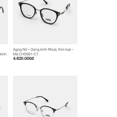
Agog Nữ – Gọng kính Nhựa, Kim loại –
kính
Mã CH5561-C1
4.620.000
đ