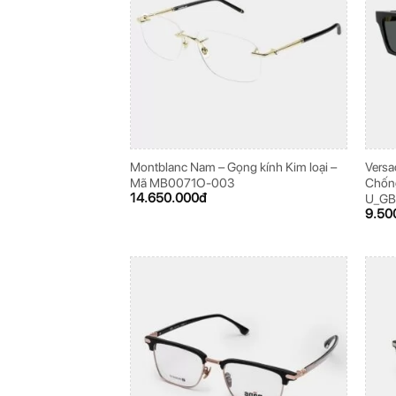
Montblanc Nam – Gọng kính Kim loại –
Versa
Mã MB0071O-003
Chốn
14.650.000
đ
U_GB
9.50