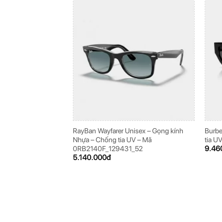
RayBan Wayfarer Unisex – Gọng kính
Burber
Nhựa – Chống tia UV – Mã
tia 
9.46
0RB2140F_129431_52
5.140.000
đ