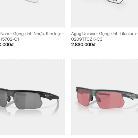
Nam – Gọng kính Nhựa, Kim loại –
Agog Unisex – Gọng kính Titanium 
H5702-C1
0209TTCZK-C3
0.000
đ
2.830.000
đ