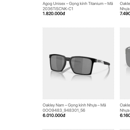
Agog Unisex – Gọng kính Titanium – Mã
Oakle
2036TiSCNK-C1
Nhựa
1.820.000
đ
7.49
Oakley Nam – Gọng kính Nhựa – Mã
Oakle
0OO9483_948301_56
Nhựa
6.010.000
đ
6.16