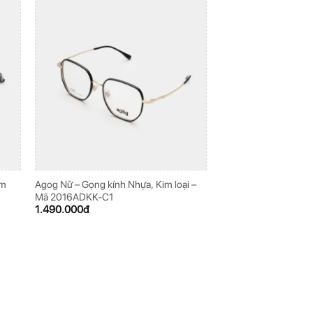
im
Agog Nữ – Gọng kính Nhựa, Kim loại –
Mã 2016ADKK-C1
1.490.000
đ