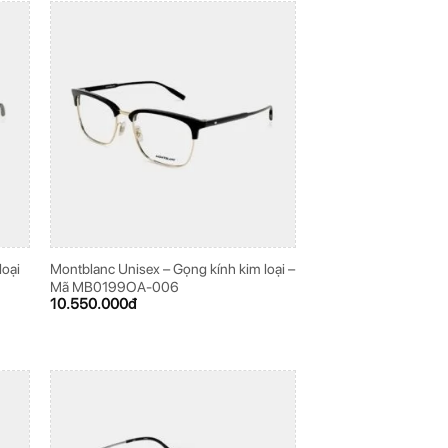
loại
Montblanc Unisex – Gọng kính kim loại –
Mã MB0199OA-006
10.550.000
đ