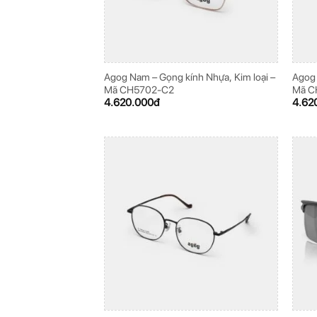
Agog Nam – Gọng kính Nhựa, Kim loại –
Agog 
Mã CH5702-C2
Mã C
4.620.000
đ
4.62