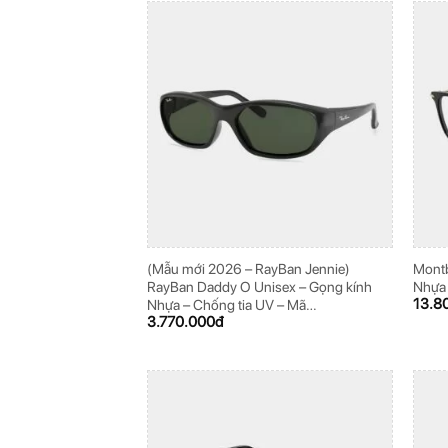
(Mẫu mới 2026 – RayBan Jennie)
Montb
RayBan Daddy O Unisex – Gọng kính
Nhựa
13.8
Nhựa – Chống tia UV – Mã
3.770.000
đ
0RB2016_601/31_59