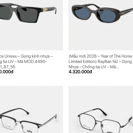
ce Unisex – Gọng kính nhựa –
(Mẫu mới 2026 – Year of The Horse
g tia UV – Mã MOD.4490-
Limited Edition) RayBan Nữ – Gọng 
1_87_55
Nhựa – Chống tia UV – Mã
0.000
đ
4.320.000
đ
0RB4441D_686880_53