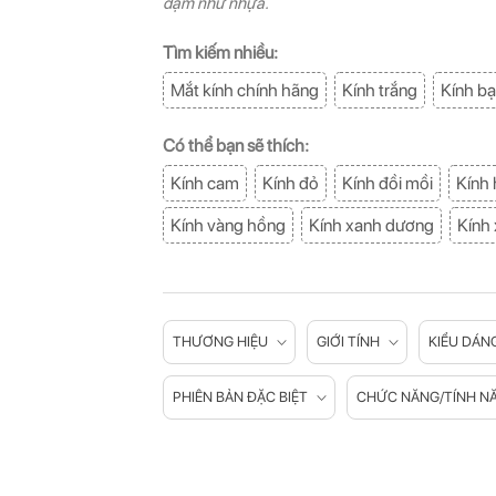
đậm như nhựa.
Tìm kiếm nhiều:
Mắt kính chính hãng
Kính trắng
Kính b
Có thể bạn sẽ thích:
Kính cam
Kính đỏ
Kính đồi mồi
Kính
Kính vàng hồng
Kính xanh dương
Kính 
THƯƠNG HIỆU
GIỚI TÍNH
KIỂU DÁN
PHIÊN BẢN ĐẶC BIỆT
CHỨC NĂNG/TÍNH N