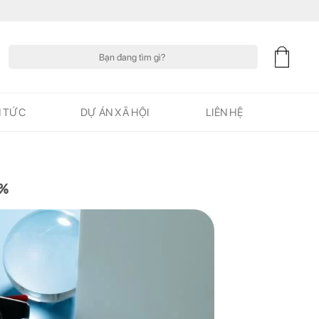
Tìm
kiếm:
N TỨC
DỰ ÁN XÃ HỘI
LIÊN HỆ
0%