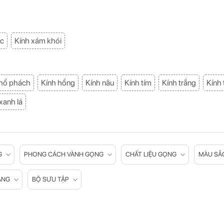
ạc
Kính xám khói
 hổ phách
Kính hồng
Kính nâu
Kính tím
Kính trắng
Kính 
xanh lá
G
PHONG CÁCH VÀNH GỌNG
CHẤT LIỆU GỌNG
MÀU SẮ
ĂNG
BỘ SƯU TẬP