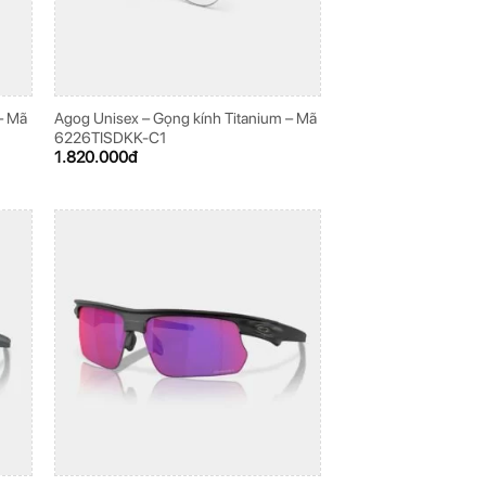
– Mã
Agog Unisex – Gọng kính Titanium – Mã
6226TISDKK-C1
1.820.000
đ