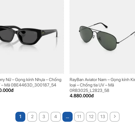
ry Nữ – Gọng kính Nhựa – Chống
RayBan Aviator Nam – Gọng kính K
UV – Mã 0BE4463D_300187_54
loại – Chống tia UV – Mã
0.000
đ
0RB3025_L2823_58
4.880.000
đ
1
2
3
4
…
11
12
13