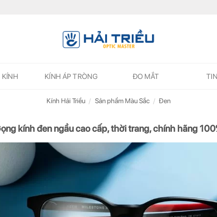
 KÍNH
KÍNH ÁP TRÒNG
ĐO MẮT
TI
Kính Hải Triều
/
Sản phẩm Màu Sắc
/
Đen
ọng kính đen ngầu cao cấp, thời trang, chính hãng 10
ĐĂNG KÝ NGAY ĐỂ NHẬN
ĐĂNG KÝ NGAY ĐỂ NHẬN