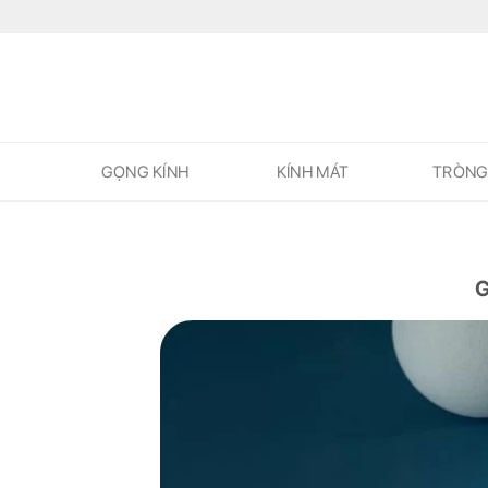
Skip
to
content
GỌNG KÍNH
KÍNH MÁT
TRÒNG
G