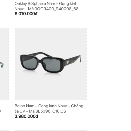
Oakley BiSphaera Nam – Gọng kính
8
Nhựa – Mã 0OO9400_940008_68
6.010.000
đ
h
Bolon Nam – Gọng kính Nhựa – Chống
9
tia UV – Mã BL5096_C10.CS
3.980.000
đ