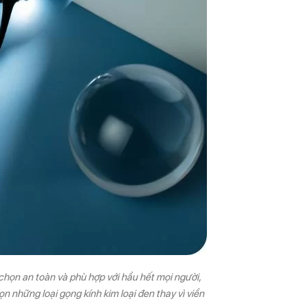
 chọn an toàn và phù hợp với hầu hết mọi người,
n những loại gọng kính kim loại đen thay vì viền