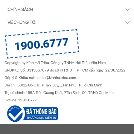
CHÍNH SÁCH
VỀ CHÚNG TÔI
Copyright by Kính Hải Triều.
Công ty TNHH Hải Triều Việt Nam.
GPDKKD Số: 0315667679 do sở KH & ĐT TP.HCM cấp ngày: 22/08/2022.
Góp ý & Khiếu nại: lienhe@kinhhaitrieu.com.
Địa chỉ: 50/22 Gò Dầu, P. Tân Quý, Q.Tân Phú, TP.Hồ Chí Minh.
Trụ sở chính: 156A Trần Quang Khải, P.Tân Định, Q.1, TP.Hồ Chí Minh.
Hotline: 1900 6777.