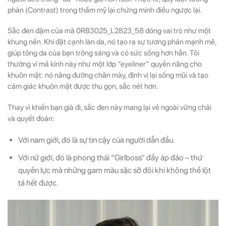
phản (Contrast) trong thẩm mỹ lại chứng minh điều ngược lại.
Sắc đen đậm của mã 0RB3025_L2823_58 đóng vai trò như một
khung nền. Khi đặt cạnh làn da, nó tạo ra sự tương phản mạnh mẽ,
giúp tông da của bạn trông sáng và có sức sống hơn hẳn. Tôi
thường ví mã kính này như một lớp “eyeliner” quyền năng cho
khuôn mặt: nó nâng đường chân mày, định vị lại sống mũi và tạo
cảm giác khuôn mặt được thu gọn, sắc nét hơn.
Thay vì khiến bạn già đi, sắc đen này mang lại vẻ ngoài vững chãi
và quyết đoán:
Với nam giới, đó là sự tin cậy của người dẫn đầu.
Với nữ giới, đó là phong thái “Girlboss” đầy áp đảo – thứ
quyền lực mà những gam màu sặc sỡ đôi khi không thể lột
tả hết được.