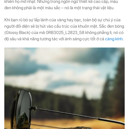
khiến họ mờ nhạt. Nhưng trong ngôn ngữ thiết kế cao cấp, màu
đen không phải là một màu sắc – nó là một trạng thái vật liệu.
Khi bạn rũ bỏ sự lấp lánh của vàng hay bạc, toàn bộ sự chú ý của
người đối diện sẽ bị hút vào cấu trúc của khuôn mặt. Sắc đen bóng
(Glossy Black) của mã 0RB3025_L2823_58 không phẳng lì; nó có
độ sâu và khả năng tương tác với ánh sáng cực tốt ở cả
càng kính
.