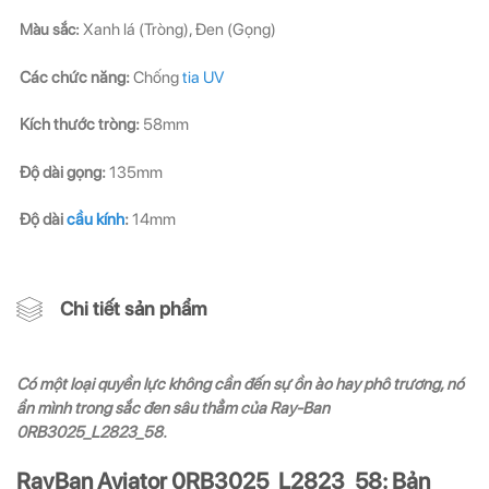
Màu sắc:
Xanh lá (Tròng), Đen (Gọng)
Các chức năng:
Chống
tia UV
Kích thước tròng:
58mm
Độ dài gọng:
135mm
Độ dài
cầu kính
:
14mm
Chi tiết sản phẩm
Có một loại quyền lực không cần đến sự ồn ào hay phô trương, nó
ẩn mình trong sắc đen sâu thẳm của Ray-Ban
0RB3025_L2823_58.
RayBan Aviator 0RB3025_L2823_58: Bản