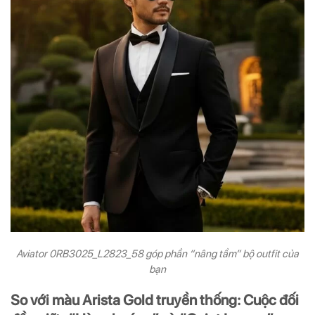
Aviator 0RB3025_L2823_58 góp phần “nâng tầm” bộ outfit của
bạn
So với màu Arista Gold truyền thống: Cuộc đối