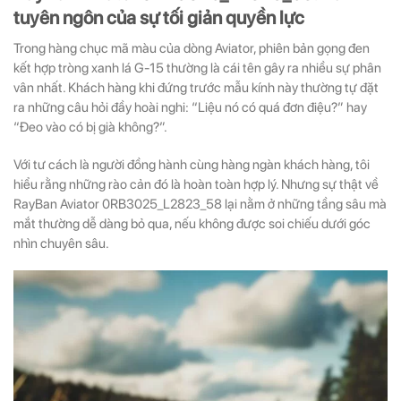
tuyên ngôn của sự tối giản quyền lực
Trong hàng chục mã màu của dòng Aviator, phiên bản gọng đen
kết hợp tròng xanh lá G-15 thường là cái tên gây ra nhiều sự phân
vân nhất. Khách hàng khi đứng trước mẫu kính này thường tự đặt
ra những câu hỏi đầy hoài nghi: “Liệu nó có quá đơn điệu?” hay
“Đeo vào có bị già không?”.
Với tư cách là người đồng hành cùng hàng ngàn khách hàng, tôi
hiểu rằng những rào cản đó là hoàn toàn hợp lý. Nhưng sự thật về
RayBan Aviator 0RB3025_L2823_58 lại nằm ở những tầng sâu mà
mắt thường dễ dàng bỏ qua, nếu không được soi chiếu dưới góc
nhìn chuyên sâu.