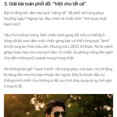
3. Giải bài toán phối đồ: “Một cho tất cả”
Bạn lo lắng sắc đen này quá “nặng nề” để phối với trang phục
thường ngày? Ngược lại, đây chính là chiếc kính “linh hoạt nhất
hành tinh”.
Hãy thử tưởng tượng: Một chiếc kính gọng đồi mồi có thể lệch
tông với bộ vest đen, một chiếc gọng bạc có thể trông quá “lạnh”
khi đi cùng áo Polo màu ấm. Nhưng mã L2823 thì khác. Nó là mảnh
ghép hoàn hảo cho mọi kịch bản: từ chiếc áo phông trắng đơn giản
cho đến những bộ tuxedo trang trọng nhất.
Nó không bao giờ “cạnh tranh” với trang phục của bạn; nó chỉ lặng
lẽ nâng tầm mọi thứ bạn khoác lên người. Đây là khoản đầu tư
thông minh nhất cho những ai đề cao tính ứng dụng và sự tinh gọn
trong tủ đồ.