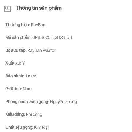
Thông tin sản phẩm
ĐĂNG KÝ NGAY ĐỂ NHẬN
ĐĂNG KÝ NGAY ĐỂ NHẬN
Thương hiệu:
RayBan
Những thông tin hữu ích và ưu đãi quà tặng dành riêng
Những thông tin hữu ích & ưu đãi đặc biệt dành riêng
cho bạn!
cho bạn!
Mã sản phẩm:
0RB3025_L2823_58
Bộ sưu tập:
RayBan Aviator
Xuất xứ:
Ý
Bảo hành:
1 năm
ĐĂNG KÝ
ĐĂNG KÝ
Giới tính:
Nam
(Vui lòng check thư mục Promotion hoặc Spam nếu bạn không thấy email từ Hải
(Vui lòng check thư mục Promotion hoặc Spam nếu bạn không thấy email từ Hải
Triều)
Triều)
Phong cách vành gọng:
Nguyên khung
Kiểu dáng:
Phi công
Chất liệu gọng:
Kim loại