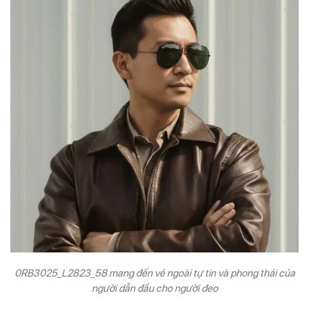
0RB3025_L2823_58 mang đến vẻ ngoài tự tin và phong thái của
người dẫn đầu cho người đeo