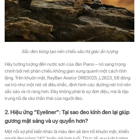
Sắc đen bóng tạo nên chiều sâu thị giác ấn tượng
Hãy tưởng tượng đến nước sơn của đàn Piano – nó sang trọng
chính bởi nét phản chiếu không gian xung quanh một cách tĩnh
lặng. Trên khuôn mặt, RayBan Aviator 0RB3025_L2823_58 đóng
vai trò như một nét vẽ điêu khắc, định hình các đường nét trở nên
sắc sảo và rõ ràng hơn. Đây không phải là sự đơn điệu, mà là tập
trung tối đa vào thần thái của người đeo.
2. Hiệu ứng “Eyeliner”: Tại sao đeo kính đen lại giúp
gương mặt sáng và uy quyền hơn?
Một nỗi sợ phổ biến khác là màu đen sẽ làm tối khuôn mặt, khiến
người đeo trông “dữ” hoặc già hơn tuổi. Thực tế, quy luật tương