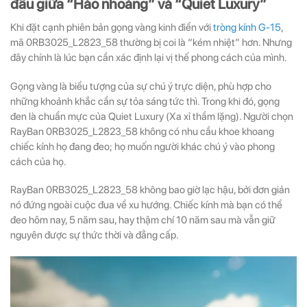
đầu giữa “Hào nhoáng” và “Quiet Luxury”
Khi đặt cạnh phiên bản gọng vàng kinh điển với
tròng kính G-15
,
mã 0RB3025_L2823_58 thường bị coi là “kém nhiệt” hơn. Nhưng
đây chính là lúc bạn cần xác định lại vị thế phong cách của mình.
Gọng vàng là biểu tượng của sự chú ý trực diện, phù hợp cho
những khoảnh khắc cần sự tỏa sáng tức thì. Trong khi đó, gọng
đen là chuẩn mực của Quiet Luxury (Xa xỉ thầm lặng). Người chọn
RayBan 0RB3025_L2823_58 không có nhu cầu khoe khoang
chiếc kính họ đang đeo; họ muốn người khác chú ý vào phong
cách của họ.
RayBan 0RB3025_L2823_58 không bao giờ lạc hậu, bởi đơn giản
nó đứng ngoài cuộc đua về xu hướng. Chiếc kính mà bạn có thể
đeo hôm nay, 5 năm sau, hay thậm chí 10 năm sau mà vẫn giữ
nguyên được sự thức thời và đẳng cấp.