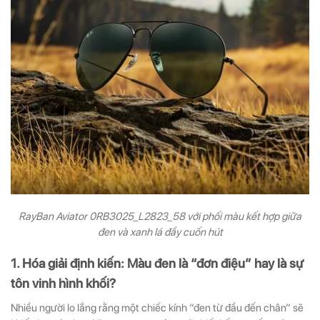
RayBan Aviator 0RB3025_L2823_58 với phối màu kết hợp giữa
đen và xanh lá đầy cuốn hút
1. Hóa giải định kiến: Màu đen là “đơn điệu” hay là sự
tôn vinh hình khối?
Nhiều người lo lắng rằng một chiếc kính “đen từ đầu đến chân” sẽ