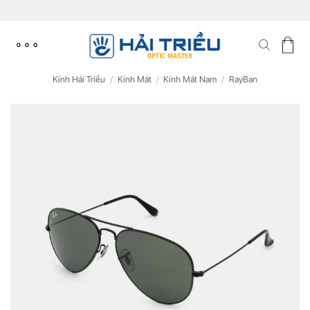
Skip
to
content
Kính Hải Triều
/
Kính Mát
/
Kính Mát Nam
/
RayBan