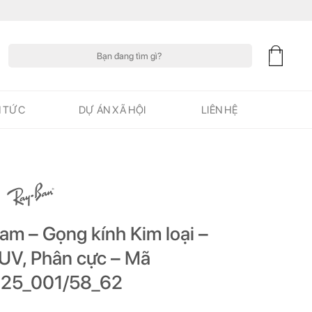
Tìm
kiếm:
N TỨC
DỰ ÁN XÃ HỘI
LIÊN HỆ
am – Gọng kính Kim loại –
 UV, Phân cực – Mã
25_001/58_62