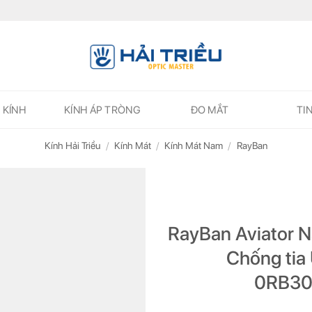
 KÍNH
KÍNH ÁP TRÒNG
ĐO MẮT
TI
Kính Hải Triều
/
Kính Mát
/
Kính Mát Nam
/
RayBan
RayBan Aviator N
Chống tia
0RB30