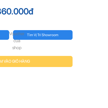
360.000
đ
Voucher
Tìm Vị Trí Showroom
của
shop
M VÀO GIỎ HÀNG