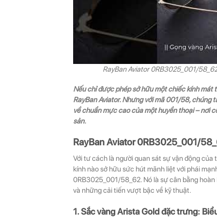
RayBan Aviator 0RB3025_001/58_62 c
Nếu chỉ được phép sở hữu một chiếc kính mát t
RayBan Aviator. Nhưng với mã 001/58, chúng ta
về chuẩn mực cao của một huyền thoại – nơi c
sản.
RayBan Aviator 0RB3025_001/58_62:
Với tư cách là người quan sát sự vận động của 
kính nào sở hữu sức hút mãnh liệt với phái mạ
0RB3025_001/58_62. Nó là sự cân bằng hoàn hảo
và những cải tiến vượt bậc về kỹ thuật.
1. Sắc vàng Arista Gold đặc trưng: Bi