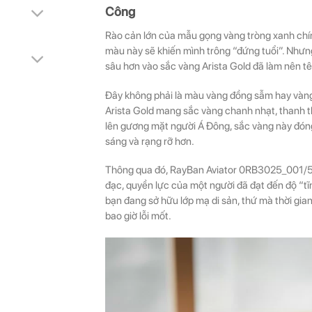
Công
Rào cản lớn của mẫu gọng vàng tròng xanh chính
màu này sẽ khiến mình trông “đứng tuổi”. Nhưn
sâu hơn vào sắc vàng Arista Gold đã làm nên t
Đây không phải là màu vàng đồng sẫm hay vàng
Arista Gold mang sắc vàng chanh nhạt, thanh th
lên gương mặt người Á Đông, sắc vàng này đóng
sáng và rạng rỡ hơn.
Thông qua đó, RayBan Aviator 0RB3025_001/58
đạc, quyền lực của một người đã đạt đến độ “t
bạn đang sở hữu lớp mạ di sản, thứ mà thời gi
bao giờ lỗi mốt.