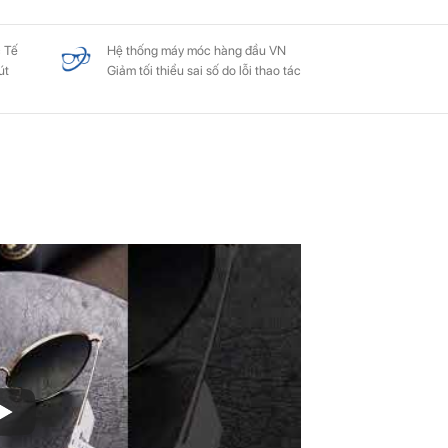
 Tế
Hệ thống máy móc hàng đầu VN
út
Giảm tối thiểu sai số do lỗi thao tác