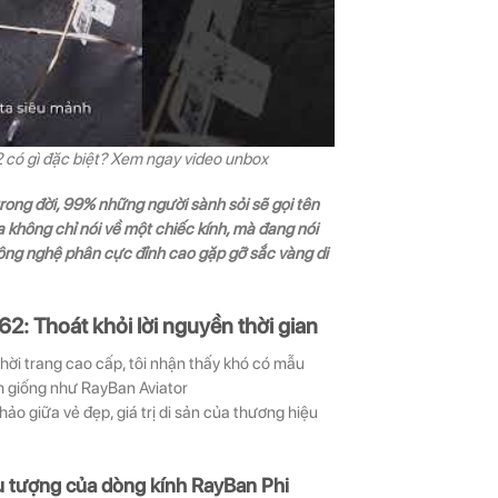
ó gì đặc biệt? Xem ngay video unbox
rong đời, 99% những người sành sỏi sẽ gọi tên
 không chỉ nói về một chiếc kính, mà đang nói
ông nghệ phân cực đỉnh cao gặp gỡ sắc vàng di
 Thoát khỏi lời nguyền thời gian
thời trang cao cấp, tôi nhận thấy khó có mẫu
nh giống như RayBan Aviator
 giữa vẻ đẹp, giá trị di sản của thương hiệu
ểu tượng của dòng kính RayBan Phi