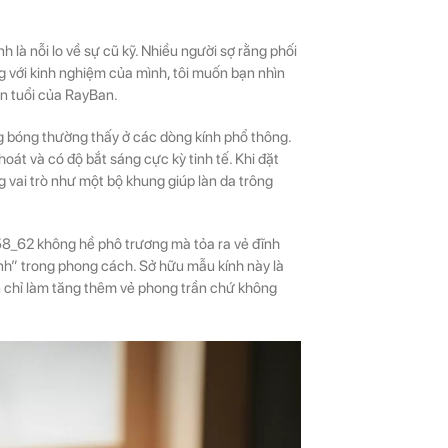
 là nỗi lo về sự cũ kỹ. Nhiều người sợ rằng phối
g với kinh nghiệm của mình, tôi muốn bạn nhìn
ên tuổi của RayBan.
 bóng thường thấy ở các dòng kính phổ thông.
oát và có độ bắt sáng cực kỳ tinh tế. Khi đặt
 vai trò như một bộ khung giúp làn da trông
_62 không hề phô trương mà tỏa ra vẻ đĩnh
ĩnh” trong phong cách. Sở hữu mẫu kính này là
an chỉ làm tăng thêm vẻ phong trần chứ không