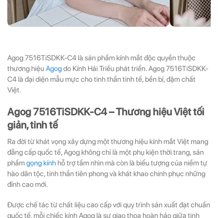
Agog 7516TiSDKK-C4 là sản phẩm kính mắt độc quyền thuộc
thương hiệu
Agog
do Kính Hải Triều phát triển. Agog 7516TiSDKK-
C4 là đại diện mẫu mực cho tinh thần tinh tế, bền bỉ, đậm chất
Việt.
Agog 7516TiSDKK-C4 – Thương hiệu Việt tối
giản, tinh tế
Ra đời từ khát vọng xây dựng một thương hiệu kính mắt Việt mang
đẳng cấp quốc tế, Agog không chỉ là một phụ kiện thời trang, sản
phẩm
gọng kính
hỗ trợ tầm nhìn mà còn là biểu tượng của niềm tự
hào dân tộc, tinh thần tiên phong và khát khao chinh phục những
đỉnh cao mới.
Được chế tác từ chất liệu cao cấp với quy trình sản xuất đạt chuẩn
quốc tế, mỗi chiếc kính Agog là sự giao thoa hoàn hảo giữa tinh