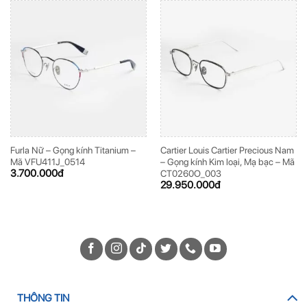
Furla Nữ – Gọng kính Titanium –
Cartier Louis Cartier Precious Nam
Mã VFU411J_0514
– Gọng kính Kim loại, Mạ bạc – Mã
3.700.000
đ
CT0260O_003
29.950.000
đ
THÔNG TIN