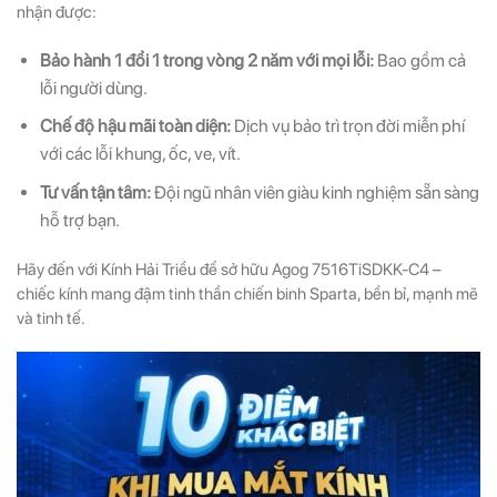
nhận được:
Bảo hành 1 đổi 1 trong vòng 2 năm với mọi lỗi:
Bao gồm cả
lỗi người dùng.
Chế độ hậu mãi toàn diện:
Dịch vụ bảo trì trọn đời miễn phí
với các lỗi khung, ốc, ve, vít.
Tư vấn tận tâm:
Đội ngũ nhân viên giàu kinh nghiệm sẵn sàng
hỗ trợ bạn.
Hãy đến với Kính Hải Triều để sở hữu Agog 7516TiSDKK-C4 –
chiếc kính mang đậm tinh thần chiến binh Sparta, bền bỉ, mạnh mẽ
và tinh tế.