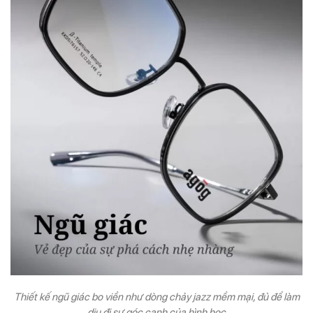
Thiết kế ngũ giác bo viền như dòng chảy jazz mềm mại, đủ để làm
dịu đi sự góc cạnh của hình học