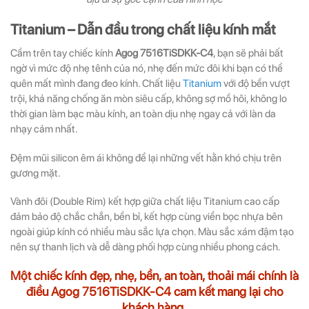
Titanium – Dẫn đầu trong chất liệu kính mắt
Cầm trên tay chiếc kính
Agog 7516TiSDKK-C4
, bạn sẽ phải bất
ngờ vì mức độ nhẹ tênh của nó, nhẹ đến mức đôi khi bạn có thể
quên mất mình đang đeo kính. Chất liệu
Titanium
với độ bền vượt
trội, khả năng chống ăn mòn siêu cấp, không sợ mồ hôi, không lo
thời gian làm bạc màu kính, an toàn dịu nhẹ ngay cả với làn da
nhạy cảm nhất.
Đệm mũi silicon êm ái không để lại những vết hằn khó chịu trên
gương mặt.
Vành đôi (Double Rim) kết hợp giữa chất liệu Titanium cao cấp
đảm bảo độ chắc chắn, bền bỉ, kết hợp cùng viền bọc nhựa bên
ngoài giúp kính có nhiều màu sắc lựa chọn. Màu sắc xám đậm tạo
nên sự thanh lịch và dễ dàng phối hợp cùng nhiều phong cách.
Một chiếc kính đẹp, nhẹ, bền, an toàn, thoải mái chính là
điều Agog 7516TiSDKK-C4 cam kết mang lại cho
khách hàng.