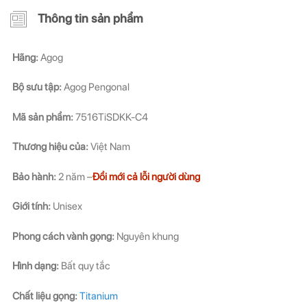
Thông tin sản phẩm
ĐĂNG KÝ NGAY ĐỂ NHẬN
ĐĂNG KÝ NGAY ĐỂ NHẬN
Hãng:
Agog
Những thông tin hữu ích và ưu đãi quà tặng dành riêng
Những thông tin hữu ích & ưu đãi đặc biệt dành riêng
cho bạn!
cho bạn!
Bộ sưu tập:
Agog Pengonal
Mã sản phẩm:
7516TiSDKK-C4
Thương hiệu của:
Việt Nam
Bảo hành:
2 năm –
Đổi mới cả lỗi người dùng
ĐĂNG KÝ
ĐĂNG KÝ
Giới tính:
Unisex
(Vui lòng check thư mục Promotion hoặc Spam nếu bạn không thấy email từ Hải
(Vui lòng check thư mục Promotion hoặc Spam nếu bạn không thấy email từ Hải
Triều)
Triều)
Phong cách vành gọng:
Nguyên khung
Hình dạng:
Bất quy tắc
Chất liệu gọng:
Titanium