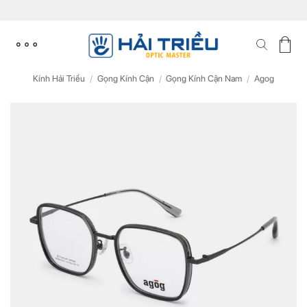
Skip
to
content
Kính Hải Triều
/
Gọng Kính Cận
/
Gọng Kính Cận Nam
/
Agog