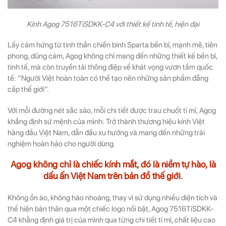
Kính Agog 7516TiSDKK-C4 với thiết kế tinh tế, hiện đại
Lấy cảm hứng từ tinh thần chiến binh Sparta bền bỉ, mạnh mẽ, tiên
phong, dũng cảm, Agog không chỉ mang đến những thiết kế bền bỉ,
tinh tế, mà còn truyền tải thông điệp về khát vọng vươn tầm quốc
tế: “Người Việt hoàn toàn có thể tạo nên những sản phẩm đẳng
cấp thế giới”.
Với mỗi đường nét sắc sảo, mỗi chi tiết được trau chuốt tỉ mỉ, Agog
khẳng định sứ mệnh của mình: Trở thành thương hiệu kính Việt
hàng đầu Việt Nam, dẫn đầu xu hướng và mang đến những trải
nghiệm hoàn hảo cho người dùng.
Agog không chỉ là chiếc kính mắt, đó là niềm tự hào, là
dấu ấn Việt Nam trên bản đồ thế giới.
Không ồn ào, không hào nhoáng, thay vì sử dụng nhiều diện tích và
thể hiện bản thân qua một chiếc logo nổi bật, Agog 7516TiSDKK-
C4 khẳng định giá trị của mình qua từng chi tiết tỉ mỉ, chất liệu cao