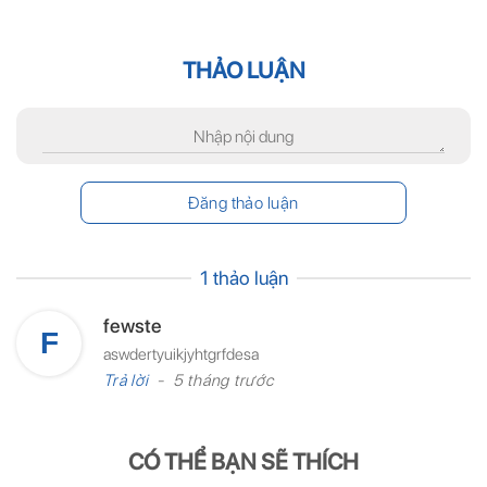
THẢO LUẬN
1 thảo luận
fewste
F
aswdertyuikjyhtgrfdesa
Trả lời
5 tháng trước
CÓ THỂ BẠN SẼ THÍCH