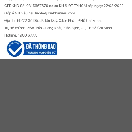
GPDKKD Số: 0315667679 do sở KH & ĐT TP.HCM cấp ngày: 22/08/2022.
Góp ý & Khiếu nại: lienhe@kinhhaitrieu.com.
Địa chỉ: 50/22 Gò Dầu, P. Tân Quý, Q.Tân Phú, TP.Hồ Chí Minh.
Trụ sở chính: 156A Trần Quang Khải, P.Tân Định, Q.1, TP.Hồ Chí Minh.
Hotline: 1900 6777.