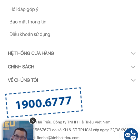
Hỏi đáp góp ý
Bảo mật thông tin
Điều khoản sử dụng
HỆ THỐNG CỬA HÀNG
CHÍNH SÁCH
VỀ CHÚNG TÔI
Copyright by Kính Hải Triều.
Công ty TNHH Hải Triều Việt Nam.
GPDKKD Số: 0315667679 do sở KH & ĐT TP.HCM cấp ngày: 22/08/2022.
Góp ý & Khiếu nại: lienhe@kinhhaitrieu.com.