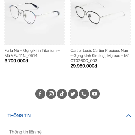
Furla Nữ – Gọng kính Titanium –
Cartier Louis Cartier Precious Nam
Mã VFU411J_0514
– Gọng kính Kim loại, Mạ bạc – Mã
3.700.000
đ
CT0260O_003
29.950.000
đ
THÔNG TIN
Thông tin liên hệ