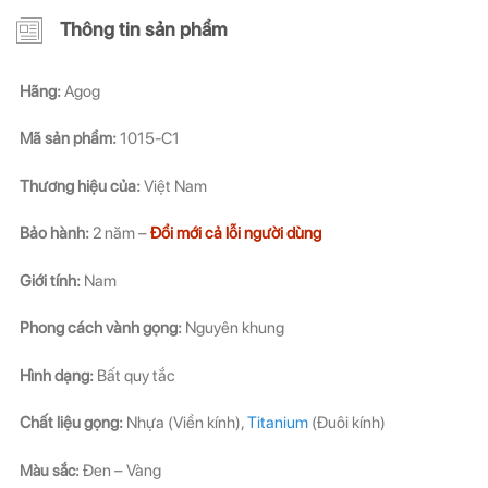
Thông tin sản phẩm
Những thông tin hữu ích và ưu đãi quà tặng dành riêng
Những thông tin hữu ích & ưu đãi đặc biệt dành riêng
cho bạn!
cho bạn!
Hãng:
Agog
Mã sản phẩm:
1015-C1
Thương hiệu của:
Việt Nam
ĐĂNG KÝ
ĐĂNG KÝ
Bảo hành:
2 năm –
Đổi mới cả lỗi người dùng
(Vui lòng check thư mục Promotion hoặc Spam nếu bạn không thấy email từ Hải
(Vui lòng check thư mục Promotion hoặc Spam nếu bạn không thấy email từ Hải
Giới tính:
Nam
Triều)
Triều)
Phong cách vành gọng:
Nguyên khung
Hình dạng:
Bất quy tắc
Chất liệu gọng:
Nhựa (Viền kính),
Titanium
(Đuôi kính)
Màu sắc:
Đen – Vàng