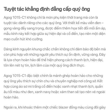
Tuyệt tác khẳng định đẳng cấp quý ông
Agog 1015-C1 không chỉ là món phụ kiện thời trang mà còn là
tuyệt tác dành riêng cho các quý ông. Với thiết kế màu viền đen –
gọng vàng đầy sang trọng, được điểm thêm họa tiết đồi mồi ấm áp,
mẫu kính này kết hợp giữa sự hiện đại và cổ điển, tạo nên một diện
mạo cuốn hút khó cưỡng.
Dáng kính nguyên khung chắc chắn không chỉ đảm bảo độ bền mà
còn phù hợp với những người yêu thích sự ổn định, vững vàng. Đây
là lựa chọn hoàn hảo để thể hiện phong cách thanh lịch, hiện đại,
tôn lên nét tự tin, lịch lãm của một quý ông đích thực.
Agog 1015-C1 đặc biệt chính là mảnh ghép hoàn hảo cho những
quý ông yêu thích sự chỉn chu và chuyên nghiệp nơi công sở. Kết
hợp cùng áo sơ mi trắng cổ điển hoặc xanh nhạt thanh lịch, quần
âu tối màu như đen, xanh navy hoặc xám than sẽ tạo nên vẻ ngoài
hoàn hảo.
Ngoài ra, khi khoác thêm một chiếc blazer đồng màu cùng đôi giày