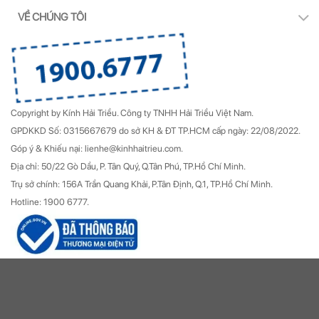
VỀ CHÚNG TÔI
Copyright by Kính Hải Triều.
Công ty TNHH Hải Triều Việt Nam.
GPDKKD Số: 0315667679 do sở KH & ĐT TP.HCM cấp ngày: 22/08/2022.
Góp ý & Khiếu nại: lienhe@kinhhaitrieu.com.
Địa chỉ: 50/22 Gò Dầu, P. Tân Quý, Q.Tân Phú, TP.Hồ Chí Minh.
Trụ sở chính: 156A Trần Quang Khải, P.Tân Định, Q.1, TP.Hồ Chí Minh.
Hotline: 1900 6777.