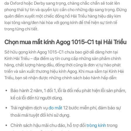
da Oxford hoặc Derby sang trọng, chàng chắc chắn sẽ toát lên
phong thái tự tin và quyền lực cần cho những dịp sang trọng. Đừng
quên điểm xuyết một chiếc đồng hồ Hải Triều hàng hiệu dây kim
loại tông vàng/đen hài hòa với gọng kính để thể hiện sự tinh tế
trong từng chi tiết.
Chọn mua mắt kính Agog 1015-C1 tại Hải Triều
Sở hữu gọng kính Agog 1015-C1 chưa bao giờ dễ dàng hơn tại
Kính Hải Triều – địa điểm uy tín cung cấp những sản phẩm chính
hãng, chất lượng hàng đầu, đồng thời cũng là đơn vị tự hào phát
triển và sản xuất thương hiệu kính Agog. Khi mua sắm tại Kính Hải
Triều, bạn sẽ nhận được những chính sách bảo hành hấp dẫn:
Bảo hành 2 năm, 1 đổi 1, lỗi là đổi nếu phát hiện lỗi sản phẩm,
kể cả lỗi đến từ người dùng.
Trải nghiệm dịch vụ
đo mắt
12 bước miễn phí, đảm bảo sự
thoải mái tuyệt đối khi sử dụng.
Chính sách hậu mãi chu đáo, hỗ trợ đổi
tròng kính
trong