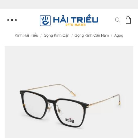
Skip
to
content
Kính Hải Triều
/
Gọng Kính Cận
/
Gọng Kính Cận Nam
/
Agog