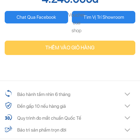
Voucher
Chat Qua Facebook
Tìm Vị Trí Showroom
của
shop
THÊM VÀO GIỎ HÀNG
Bảo hành tầm nhìn 6 tháng
Đền gấp 10 nếu hàng giả
Quy trình đo mắt chuẩn Quốc Tế
Bảo trì sản phẩm trọn đời
ĐĂNG KÝ NGAY ĐỂ NHẬN
ĐĂNG KÝ NGAY ĐỂ NHẬN