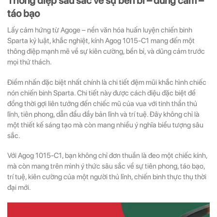
Thông điệp sâu sắc về sự bền bỉ – dũng cảm –
táo bạo
Lấy cảm hứng từ Agoge – nền văn hóa huấn luyện chiến binh
Sparta kỷ luật, khắc nghiệt, kính Agog 1015-C1 mang đến một
thông điệp mạnh mẽ về sự kiên cường, bền bỉ, và dũng cảm trước
mọi thử thách.
Điểm nhấn đặc biệt nhất chính là chi tiết đệm mũi khắc hình chiếc
nón chiến binh Sparta. Chi tiết này được cách điệu đặc biệt để
đồng thời gợi liên tưởng đến chiếc mũ của vua với tinh thần thủ
lĩnh, tiên phong, dẫn đầu đầy bản lĩnh và trí tuệ. Đây không chỉ là
một thiết kế sáng tạo mà còn mang nhiều ý nghĩa biểu tượng sâu
sắc.
Với Agog 1015-C1, bạn không chỉ đơn thuần là đeo một chiếc kính,
mà còn mang trên mình ý thức sâu sắc về sự tiên phong, táo bạo,
trí tuệ, kiên cường của một người thủ lĩnh, chiến binh thực thụ thời
đại mới.