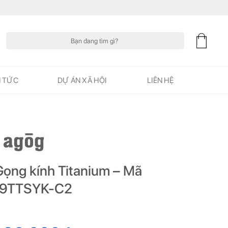
Tìm
kiếm:
N TỨC
DỰ ÁN XÃ HỘI
LIÊN HỆ
Gọng kính Titanium – Mã
9TTSYK-C2