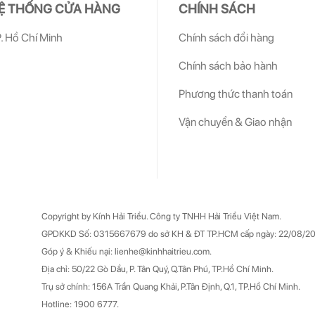
Ệ THỐNG CỬA HÀNG
CHÍNH SÁCH
. Hồ Chí Minh
Chính sách đổi hàng
Chính sách bảo hành
Phương thức thanh toán
Vận chuyển & Giao nhận
Copyright by Kính Hải Triều.
Công ty TNHH Hải Triều Việt Nam.
GPDKKD Số: 0315667679 do sở KH & ĐT TP.HCM cấp ngày: 22/08/20
Góp ý & Khiếu nại: lienhe@kinhhaitrieu.com.
Địa chỉ: 50/22 Gò Dầu, P. Tân Quý, Q.Tân Phú, TP.Hồ Chí Minh.
Trụ sở chính: 156A Trần Quang Khải, P.Tân Định, Q.1, TP.Hồ Chí Minh.
Hotline: 1900 6777.