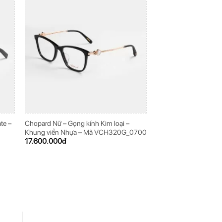
te –
Chopard Nữ – Gọng kính Kim loại –
Chopard Nam – Gọng k
Khung viền Nhựa – Mã VCH320G_0700
VCHD27K_0579
17.600.000
đ
13.600.000
đ