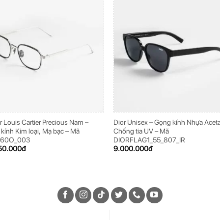
er Louis Cartier Precious Nam –
Dior Unisex – Gọng kính Nhựa Aceta
kính Kim loại, Mạ bạc – Mã
Chống tia UV – Mã
260O_003
DIORFLAG1_55_807_IR
50.000
đ
9.000.000
đ