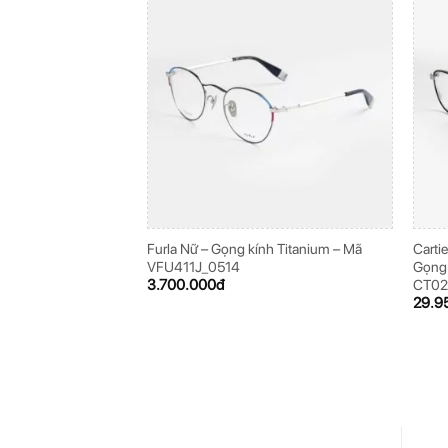
Furla Nữ – Gọng kính Titanium – Mã
Carti
VFU411J_0514
Gọng 
3.700.000
đ
CT0
29.9