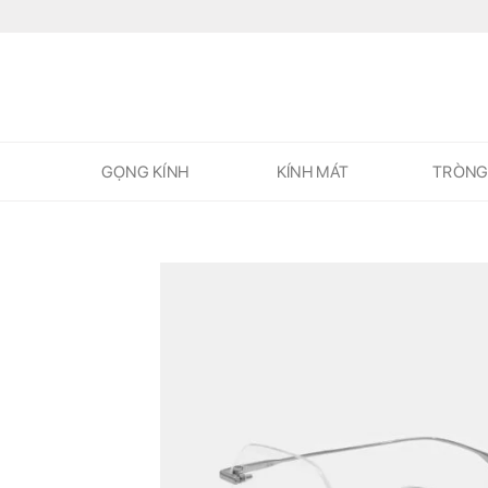
Skip
to
content
GỌNG KÍNH
KÍNH MÁT
TRÒNG