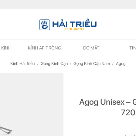
 KÍNH
KÍNH ÁP TRÒNG
ĐO MẮT
TI
Kính Hải Triều
/
Gọng Kính Cận
/
Gọng Kính Cận Nam
/
Agog
Agog Unisex – 
720
ĐĂNG KÝ NGAY ĐỂ NHẬN
ĐĂNG KÝ NGAY ĐỂ NHẬN
Những thông tin hữu ích và ưu đãi quà tặng dành riêng cho bạn!
Những thông tin hữu ích & ưu đãi đặc biệt dành riêng cho bạn!