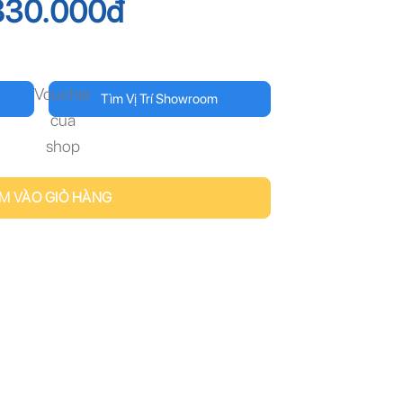
830.000
đ
Voucher
Tìm Vị Trí Showroom
của
shop
M VÀO GIỎ HÀNG