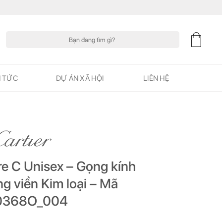
Tìm
kiếm:
N TỨC
DỰ ÁN XÃ HỘI
LIÊN HỆ
re C Unisex – Gọng kính
g viền Kim loại – Mã
0368O_004