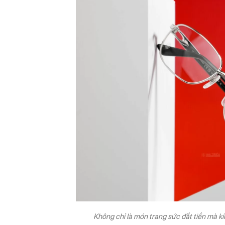
Không chỉ là món trang sức đắt tiền mà kí