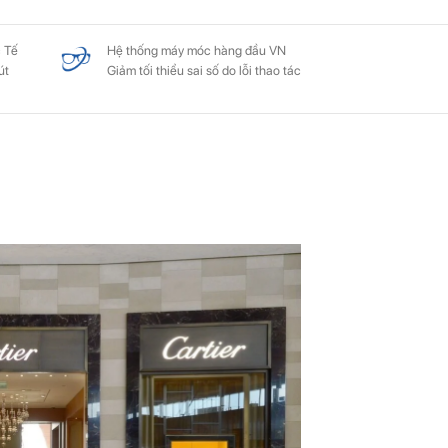
 Tế
Hệ thống máy móc hàng đầu VN
út
Giảm tối thiểu sai số do lỗi thao tác