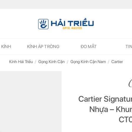
 KÍNH
KÍNH ÁP TRÒNG
ĐO MẮT
TI
Kính Hải Triều
/
Gọng Kính Cận
/
Gọng Kính Cận Nam
/
Cartier
Cartier Signatu
Nhựa – Khun
CT