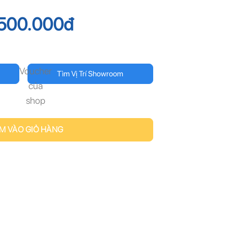
.500.000
đ
Voucher
Tìm Vị Trí Showroom
của
shop
M VÀO GIỎ HÀNG