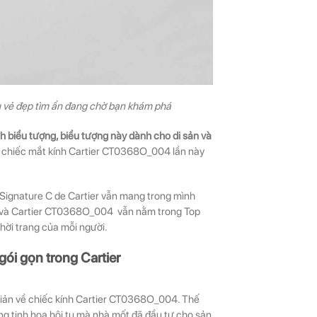
u vẻ đẹp tìm ẩn đang chờ bạn khám phá
h biểu tượng, biểu tượng này dành cho di sản và
n, chiếc mắt kính Cartier CT0368O_004 lần này
g Signature C de Cartier vẫn mang trong mình
i và Cartier CT0368O_004 vẫn nằm trong Top
hời trang của mỗi người.
ói gọn trong Cartier
giản về chiếc kính Cartier CT0368O_004. Thế
g tinh hoa hội tụ mà nhà mốt đã đầu tư cho sản