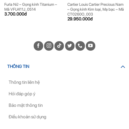
Furla Nữ – Gọng kính Titanium –
Cartier Louis Cartier Precious Nam
Mã VFU411J_0514
– Gọng kính Kim loại, Mạ bạc – Mã
3.700.000
đ
CT0260O_003
29.950.000
đ
THÔNG TIN
Thông tin liên hệ
Hỏi đáp góp ý
Bảo mật thông tin
Điều khoản sử dụng