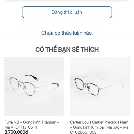
Chưa có thảo luận nào.
CÓ THỂ BẠN SẼ THÍCH
Furla Nữ – Gọng kính Titanium –
Cartier Louis Cartier Precious Nam
Mã VFU411J_0514
– Gọng kính Kim loại, Mạ bạc – Mã
3.700.000
đ
CT0260O_003