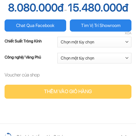
8.080.000
đ
15.480.000
đ
–
Chat Qua Facebook
Tìm Vị Trí Showroom
XÓA
Chiết Suất Tròng Kính
Công nghệ/ Váng Phủ
Voucher của shop
THÊM VÀO GIỎ HÀNG