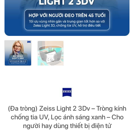
ĐĂNG KÝ
ĐĂNG KÝ
(Vui lòng check thư mục Promotion hoặc Spam nếu bạn không thấy email từ Hải
(Vui lòng check thư mục Promotion hoặc Spam nếu bạn không thấy email từ Hải
Triều)
Triều)
(Đa tròng) Zeiss Light 2 3Dv – Tròng kính
chống tia UV, Lọc ánh sáng xanh – Cho
người hay dùng thiết bị điện tử