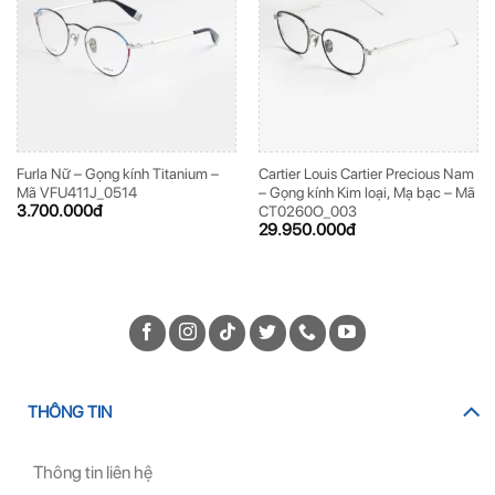
Furla Nữ – Gọng kính Titanium –
Cartier Louis Cartier Precious Nam
Mã VFU411J_0514
– Gọng kính Kim loại, Mạ bạc – Mã
3.700.000
đ
CT0260O_003
29.950.000
đ
THÔNG TIN
Thông tin liên hệ