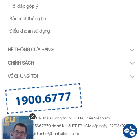
Hỏi đáp góp ý
Bảo mật thông tin
Điều khoản sử dụng
HỆ THỐNG CỬA HÀNG
CHÍNH SÁCH
VỀ CHÚNG TÔI
Copyright by Kính Hải Triều.
Công ty TNHH Hải Triều Việt Nam.
GPDKKD Số: 0315667679 do sở KH & ĐT TP.HCM cấp ngày: 22/08/2022.
Góp ý & Khiếu nại: lienhe@kinhhaitrieu.com.