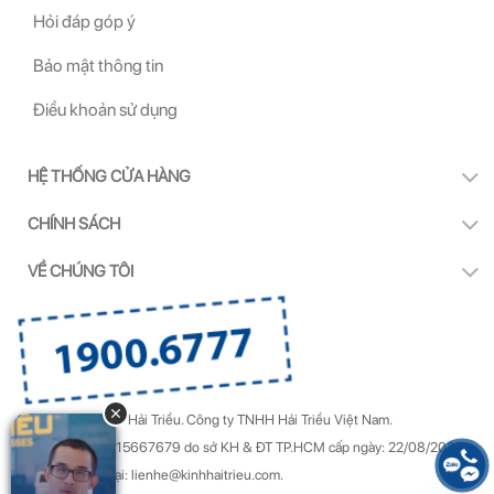
Hỏi đáp góp ý
Bảo mật thông tin
Điều khoản sử dụng
HỆ THỐNG CỬA HÀNG
CHÍNH SÁCH
VỀ CHÚNG TÔI
Copyright by Kính Hải Triều.
Công ty TNHH Hải Triều Việt Nam.
GPDKKD Số: 0315667679 do sở KH & ĐT TP.HCM cấp ngày: 22/08/2022.
Góp ý & Khiếu nại: lienhe@kinhhaitrieu.com.