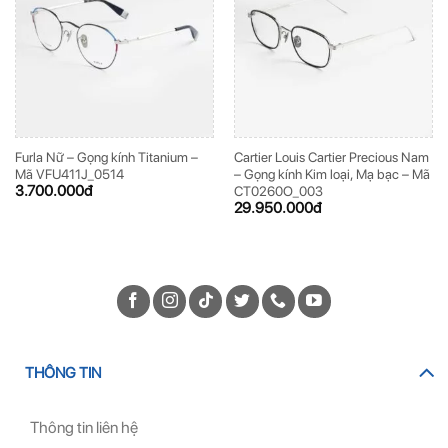
Furla Nữ – Gọng kính Titanium –
Cartier Louis Cartier Precious Nam
Mã VFU411J_0514
– Gọng kính Kim loại, Mạ bạc – Mã
3.700.000
đ
CT0260O_003
29.950.000
đ
THÔNG TIN
Thông tin liên hệ