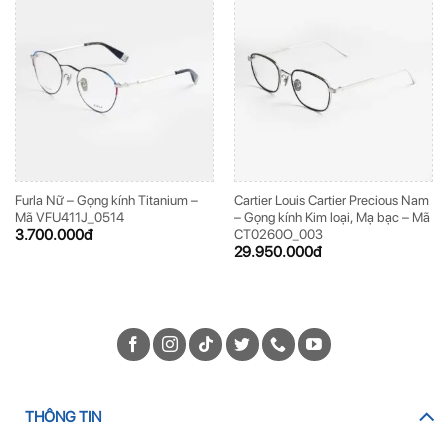
Furla Nữ – Gọng kính Titanium –
Cartier Louis Cartier Precious Nam
Mã VFU411J_0514
– Gọng kính Kim loại, Mạ bạc – Mã
3.700.000
đ
CT0260O_003
29.950.000
đ
THÔNG TIN