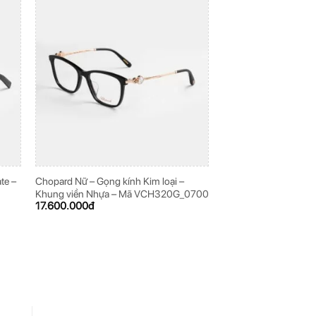
te –
Chopard Nữ – Gọng kính Kim loại –
Chopard Nam – Gọng k
Khung viền Nhựa – Mã VCH320G_0700
VCHD27K_0579
17.600.000
đ
13.600.000
đ