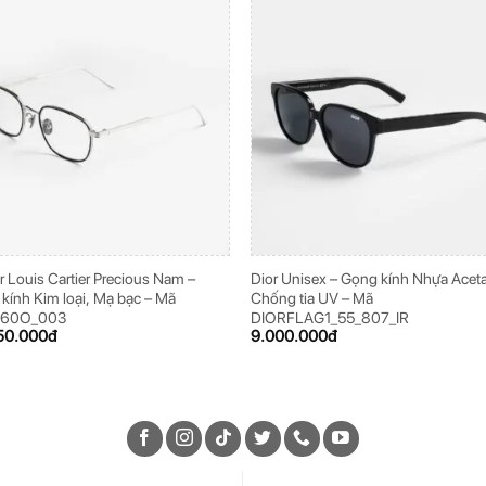
er Louis Cartier Precious Nam –
Dior Unisex – Gọng kính Nhựa Aceta
kính Kim loại, Mạ bạc – Mã
Chống tia UV – Mã
260O_003
DIORFLAG1_55_807_IR
50.000
đ
9.000.000
đ