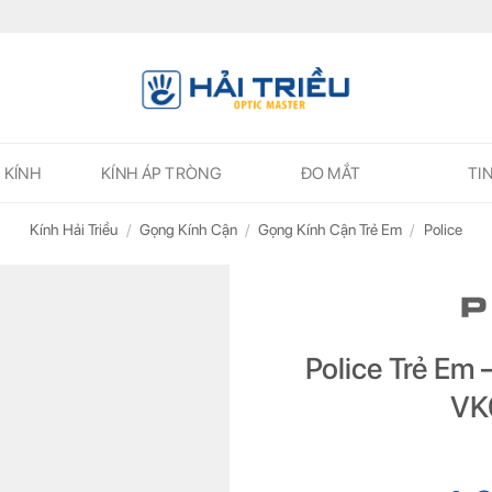
 KÍNH
KÍNH ÁP TRÒNG
ĐO MẮT
TI
Kính Hải Triều
/
Gọng Kính Cận
/
Gọng Kính Cận Trẻ Em
/
Police
Police Trẻ Em
ĐĂNG KÝ NGAY ĐỂ NHẬN
ĐĂNG KÝ NGAY ĐỂ NHẬN
VK
Những thông tin hữu ích và ưu đãi quà tặng dành riêng cho bạn!
Những thông tin hữu ích & ưu đãi đặc biệt dành riêng cho bạn!