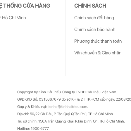
Ệ THỐNG CỬA HÀNG
CHÍNH SÁCH
. Hồ Chí Minh
Chính sách đổi hàng
Chính sách bảo hành
Phương thức thanh toán
Vận chuyển & Giao nhận
Copyright by Kính Hải Triều.
Công ty TNHH Hải Triều Việt Nam.
GPDKKD Số: 0315667679 do sở KH & ĐT TP.HCM cấp ngày: 22/08/20
Góp ý & Khiếu nại: lienhe@kinhhaitrieu.com.
Địa chỉ: 50/22 Gò Dầu, P. Tân Quý, Q.Tân Phú, TP.Hồ Chí Minh.
Trụ sở chính: 156A Trần Quang Khải, P.Tân Định, Q.1, TP.Hồ Chí Minh.
Hotline: 1900 6777.