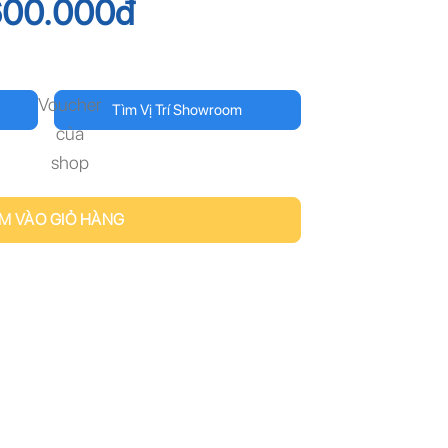
600.000
đ
Voucher
Tìm Vị Trí Showroom
của
shop
M VÀO GIỎ HÀNG