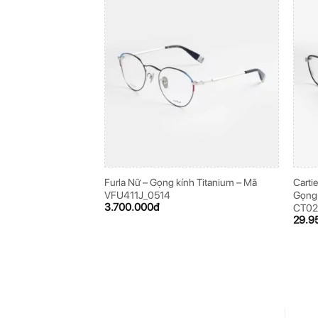
Furla Nữ – Gọng kính Titanium – Mã
Carti
VFU411J_0514
Gọng 
3.700.000
đ
CT0
29.9