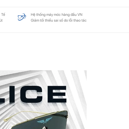
 Tế
Hệ thống máy móc hàng đầu VN
út
Giảm tối thiểu sai số do lỗi thao tác