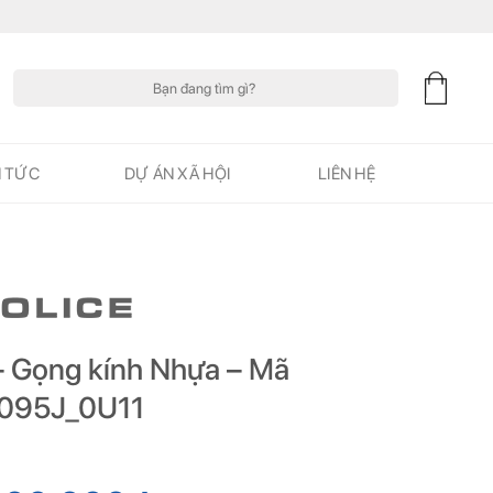
Tìm
kiếm:
N TỨC
DỰ ÁN XÃ HỘI
LIÊN HỆ
 – Gọng kính Nhựa – Mã
095J_0U11