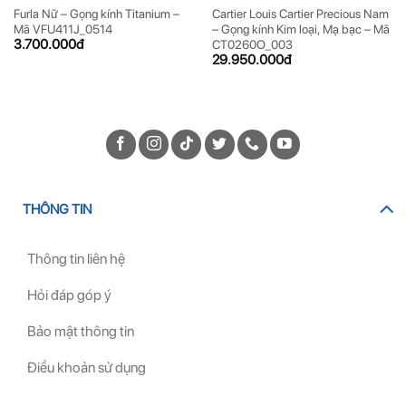
Furla Nữ – Gọng kính Titanium –
Cartier Louis Cartier Precious Nam
Mã VFU411J_0514
– Gọng kính Kim loại, Mạ bạc – Mã
3.700.000
đ
CT0260O_003
29.950.000
đ
THÔNG TIN
Thông tin liên hệ
Hỏi đáp góp ý
Bảo mật thông tin
Điều khoản sử dụng