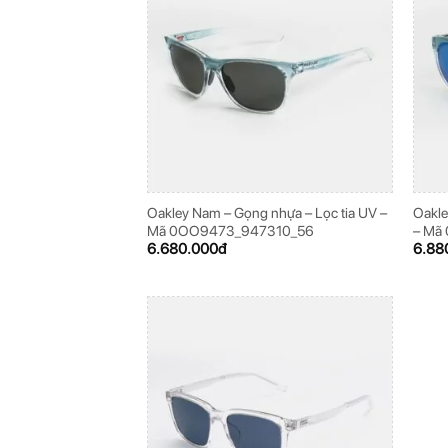
Oakley Nam – Gọng nhựa – Lọc tia UV –
Oakle
Mã 0OO9473_947310_56
– Mã
6.680.000
đ
6.88