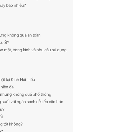
 nay bao nhiêu?
ưng không quá an toàn
suốt?
n mặt, tròng kính và nhu cầu sử dụng
t tại Kính Hải Triều
 hiện đại
h nhưng không quá phổ thông
 suốt với ngân sách dễ tiếp cận hơn
âu?
ốt
ng tốt không?
g?