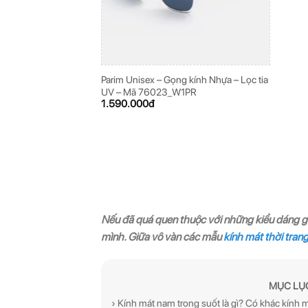
Parim Unisex – Gọng kính Nhựa – Lọc tia
UV – Mã 76023_W1PR
1.590.000
đ
Nếu đã quá quen thuộc với những kiểu dáng gọ
mình. Giữa vô vàn các mẫu
kính mát thời tran
MỤC LỤ
› Kính mát nam trong suốt là gì? Có khác kín