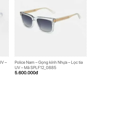
UV –
Police Nam – Gọng kính Nhựa – Lọc tia
UV – Mã SPLF12_0885
5.600.000
đ