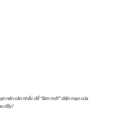
bạn nên cân nhắc để “làm mới” diện mạo của
au đây!