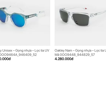
y Unisex – Gọng nhựa – Lọc tia UV
Oakley Nam – Gọng nhựa – Lọc tia 
 0OO9464A_946409_52
Mã 0OO9448_944829_57
0.000
đ
4.280.000
đ