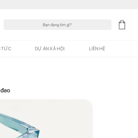
Tìm
kiếm:
N TỨC
DỰ ÁN XÃ HỘI
LIÊN HỆ
 đeo