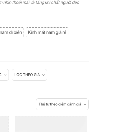
m nhìn thoải mái và tăng khí chất người đeo
nam đi biển
Kính mát nam giá rẻ
C
LỌC THEO GIÁ
Thứ tự theo điểm đánh giá