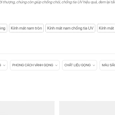
hời thượng, chúng còn giúp chống chói, chống tia UV hiệu quả, đem lại tầ
ông
Kính mát nam tròn
Kính mát nam chống tia UV
Kính mát 
G
PHONG CÁCH VÀNH GỌNG
CHẤT LIỆU GỌNG
MÀU SẮ