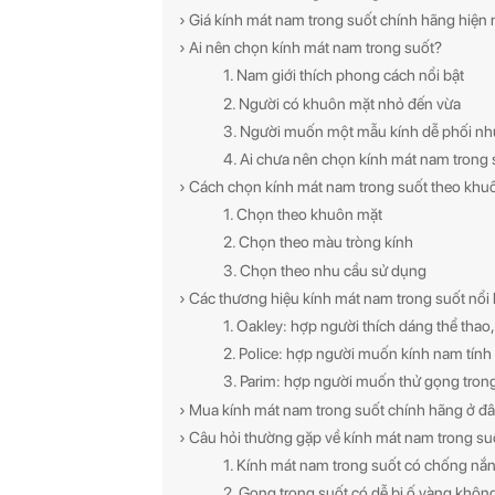
› Giá kính mát nam trong suốt chính hãng hiện
› Ai nên chọn kính mát nam trong suốt?
1. Nam giới thích phong cách nổi bật
2. Người có khuôn mặt nhỏ đến vừa
3. Người muốn một mẫu kính dễ phối nh
4. Ai chưa nên chọn kính mát nam trong 
› Cách chọn kính mát nam trong suốt theo khuô
1. Chọn theo khuôn mặt
2. Chọn theo màu tròng kính
3. Chọn theo nhu cầu sử dụng
› Các thương hiệu kính mát nam trong suốt nổi bậ
1. Oakley: hợp người thích dáng thể thao,
2. Police: hợp người muốn kính nam tín
3. Parim: hợp người muốn thử gọng trong
› Mua kính mát nam trong suốt chính hãng ở đ
› Câu hỏi thường gặp về kính mát nam trong su
1. Kính mát nam trong suốt có chống nắ
2. Gọng trong suốt có dễ bị ố vàng khôn