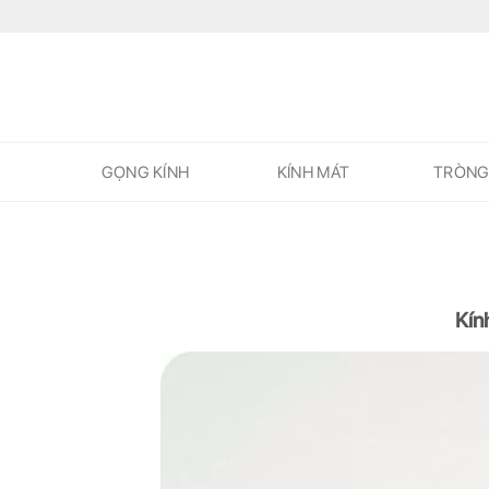
Skip
to
content
GỌNG KÍNH
KÍNH MÁT
TRÒNG
Kín