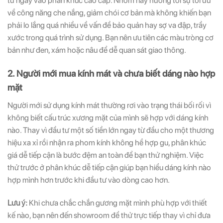
tư ngay vào phân khúc cao cấp. Nhóm này hướng tới sự tối ưu
về công năng che nắng, giảm chói cơ bản mà không khiến bạn
phải lo lắng quá nhiều về vấn đề bảo quản hay sợ va đập, trầy
xước trong quá trình sử dụng. Bạn nên ưu tiên các màu tròng cơ
bản như đen, xám hoặc nâu để dễ quan sát giao thông.
2. Người mới mua kính mát và chưa biết dáng nào hợp
mặt
Người mới sử dụng kính mát thường rơi vào trạng thái bối rối vì
không biết cấu trúc xương mặt của mình sẽ hợp với dáng kính
nào. Thay vì đầu tư một số tiền lớn ngay từ đầu cho một thương
hiệu xa xỉ rồi nhận ra phom kính không hề hợp gu, phân khúc
giá dễ tiếp cận là bước đệm an toàn để bạn thử nghiệm. Việc
thử trước ở phân khúc dễ tiếp cận giúp bạn hiểu dáng kính nào
hợp mình hơn trước khi đầu tư vào dòng cao hơn.
Lưu ý:
Khi chưa chắc chắn gương mặt mình phù hợp với thiết
kế nào, bạn nên đến showroom để thử trực tiếp thay vì chỉ đưa