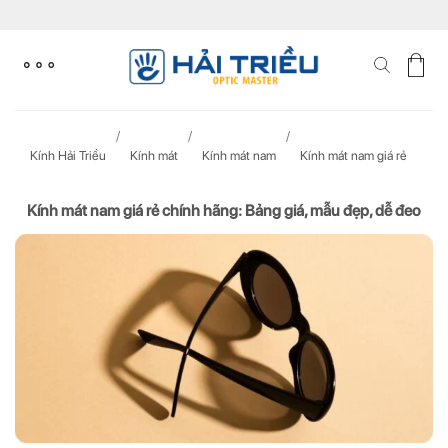
Skip
to
content
Kính Hải Triều
Kính mát
Kính mát nam
Kính mát nam giá rẻ
Kính mát nam giá rẻ chính hãng: Bảng giá, mẫu đẹp, dễ đeo