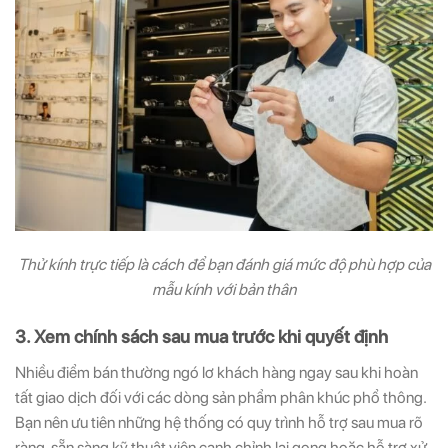
Thử kính trực tiếp là cách để bạn đánh giá mức độ phù hợp của
mẫu kính với bản thân
3. Xem chính sách sau mua trước khi quyết định
Nhiều điểm bán thường ngó lơ khách hàng ngay sau khi hoàn
tất giao dịch đối với các dòng sản phẩm phân khúc phổ thông.
Bạn nên ưu tiên những hệ thống có quy trình hỗ trợ sau mua rõ
ràng, sẵn sàng kỹ thuật viên canh chỉnh lại gọng hoặc hỗ trợ xử