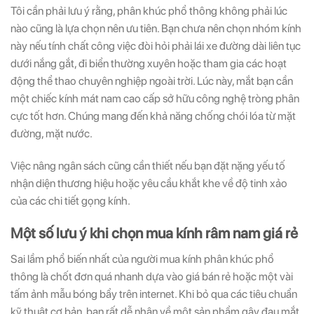
Tôi cần phải lưu ý rằng, phân khúc phổ thông không phải lúc
nào cũng là lựa chọn nên ưu tiên. Bạn chưa nên chọn nhóm kính
này nếu tính chất công việc đòi hỏi phải lái xe đường dài liên tục
dưới nắng gắt, đi biển thường xuyên hoặc tham gia các hoạt
động thể thao chuyên nghiệp ngoài trời. Lúc này, mắt bạn cần
một chiếc kính mát nam cao cấp sở hữu công nghệ tròng phân
cực tốt hơn. Chúng mang đến khả năng chống chói lóa từ mặt
đường, mặt nước.
Việc nâng ngân sách cũng cần thiết nếu bạn đặt nặng yếu tố
nhận diện thương hiệu hoặc yêu cầu khắt khe về độ tinh xảo
của các chi tiết gọng kính.
Một số lưu ý khi chọn mua kính râm nam giá rẻ
Sai lầm phổ biến nhất của người mua kính phân khúc phổ
thông là chốt đơn quá nhanh dựa vào giá bán rẻ hoặc một vài
tấm ảnh mẫu bóng bẩy trên internet. Khi bỏ qua các tiêu chuẩn
kỹ thuật cơ bản, bạn rất dễ nhận về một sản phẩm gây đau mắt,