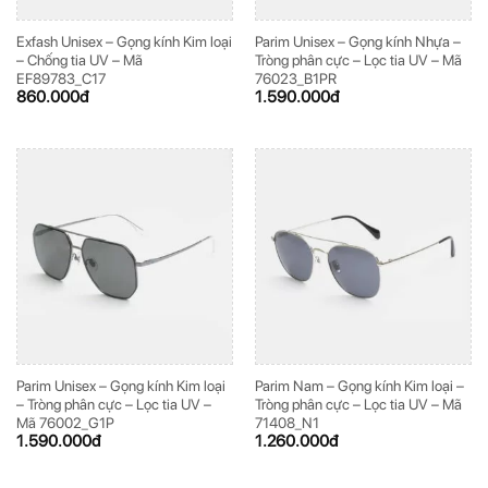
Exfash Unisex – Gọng kính Kim loại
Parim Unisex – Gọng kính Nhựa –
– Chống tia UV – Mã
Tròng phân cực – Lọc tia UV – Mã
EF89783_C17
76023_B1PR
860.000
đ
1.590.000
đ
Parim Unisex – Gọng kính Kim loại
Parim Nam – Gọng kính Kim loại –
– Tròng phân cực – Lọc tia UV –
Tròng phân cực – Lọc tia UV – Mã
Mã 76002_G1P
71408_N1
1.590.000
đ
1.260.000
đ