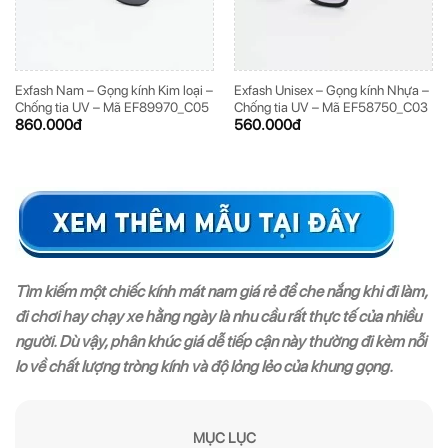
Exfash Nam – Gọng kính Kim loại –
Exfash Unisex – Gọng kính Nhựa –
Chống tia UV – Mã EF89970_C05
Chống tia UV – Mã EF58750_C03
860.000
đ
560.000
đ
Tìm kiếm một chiếc kính mát nam giá rẻ để che nắng khi đi làm,
đi chơi hay chạy xe hằng ngày là nhu cầu rất thực tế của nhiều
người. Dù vậy, phân khúc giá dễ tiếp cận này thường đi kèm nỗi
lo về chất lượng tròng kính và độ lỏng lẻo của khung gọng.
MỤC LỤC