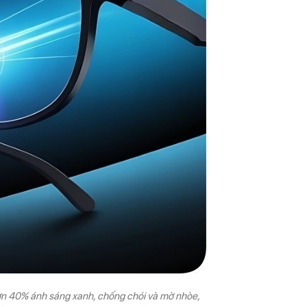
 hơn 40% ánh sáng xanh, chống chói và mờ nhòe,