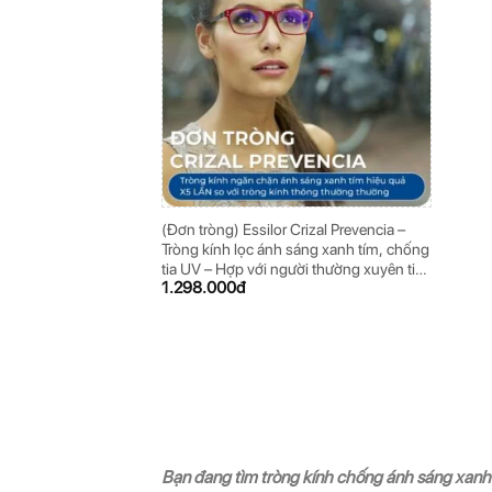
(Đơn tròng) Essilor Crizal Prevencia –
Tròng kính lọc ánh sáng xanh tím, chống
tia UV – Hợp với người thường xuyên tiếp
1.298.000
đ
xúc với thiết bị điện tử
Bạn đang tìm tròng kính chống ánh sáng xanh 