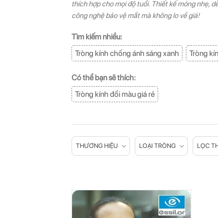
thích hợp cho mọi độ tuổi. Thiết kế mỏng nhẹ, d
công nghệ bảo vệ mắt mà không lo về giá!
Tìm kiếm nhiều:
Tròng kính chống ánh sáng xanh
Tròng kín
Có thể bạn sẽ thích:
Tròng kính đổi màu giá rẻ
THƯƠNG HIỆU
LOẠI TRÒNG
LỌC TH