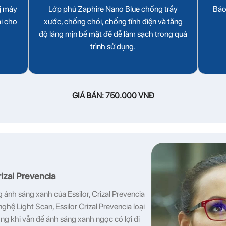
ị máy
Lớp phủ Zaphire Nano Blue chống trầy
Bảo
ại cho
xước, chống chói, chống tĩnh điện và tăng
độ láng mịn bề mặt để dễ làm sạch trong quá
trình sử dụng.
GIÁ BÁN: 750.000 VNĐ
rizal Prevencia
nh sáng xanh của Essilor, Crizal Prevencia
ghệ Light Scan, Essilor Crizal Prevencia loại
ong khi vẫn để ánh sáng xanh ngọc có lợi đi