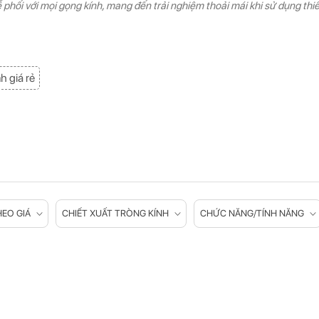
ễ phối với mọi gọng kính, mang đến trải nghiệm thoải mái khi sử dụng th
h giá rẻ
EO GIÁ
CHIẾT XUẤT TRÒNG KÍNH
CHỨC NĂNG/TÍNH NĂNG