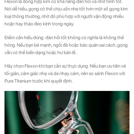
Flexon là dòng hợp kim có khả năng đàn hồi và nhớ hình tốt.
Nói dễ hiểu, gọng có thể chịu uốn nhẹ tốt hơn một số gọng kim
loại thông thường, nhờ đó phù hợp với người vận động nhiều
hoặc hay tháo đeo kính trong ngày.
Điểm cần hiểu đúng: đàn hồi tốt không có nghĩa là không thể
hỏng. Nếu bạn bẻ mạnh, ngồi đè hoặc bảo quản sai cách, gọng
vẫn có thể biến dạng hoặc hư bản lề.
Hãy chọn Flexon khi bạn cần sự thực dụng. Nếu bạn ưu tiên vẻ
tối giản, cảm giác nhẹ và da nhạy cảm, nên so sánh Flexon với
Pure Titanium trước khi quyết định.