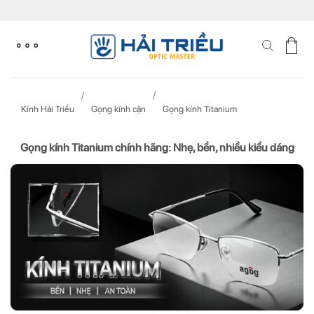
Skip
to
content
Kính Hải Triều
Gọng kính cận
Gọng kính Titanium
Gọng kính Titanium chính hãng: Nhẹ, bền, nhiều kiểu dáng