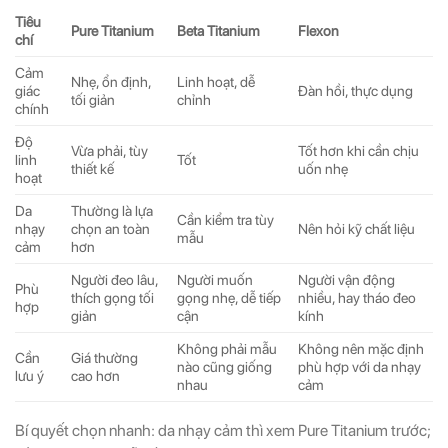
Tiêu
Pure Titanium
Beta Titanium
Flexon
chí
Cảm
Nhẹ, ổn định,
Linh hoạt, dễ
giác
Đàn hồi, thực dụng
tối giản
chỉnh
chính
Độ
Vừa phải, tùy
Tốt hơn khi cần chịu
linh
Tốt
thiết kế
uốn nhẹ
hoạt
Da
Thường là lựa
Cần kiểm tra tùy
nhạy
chọn an toàn
Nên hỏi kỹ chất liệu
mẫu
cảm
hơn
Người đeo lâu,
Người muốn
Người vận động
Phù
thích gọng tối
gọng nhẹ, dễ tiếp
nhiều, hay tháo đeo
hợp
giản
cận
kính
Không phải mẫu
Không nên mặc định
Cần
Giá thường
nào cũng giống
phù hợp với da nhạy
lưu ý
cao hơn
nhau
cảm
Bí quyết chọn nhanh: da nhạy cảm thì xem Pure Titanium trước;