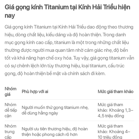
Giá gọng kính Titanium tại Kính Hải Triều hiện
nay
Giá gọng kính Titanium tại Kính Hải Triều dao động theo thương
hiệu, dòng chất liệu, kiểu dáng và độ hoàn thiện. Trong danh
mục gọng kính cao cấp, titanium là một trong những chất liệu
thường được người mua quan tâm nhờ cảm giác nhẹ, độ bền
tốt và khả năng hạn chế oxy hóa. Tuy vậy, giá gọng titanium vẫn
có sự chênh lệch lớn tùy thương hiệu, loại titanium, cấu trúc
gọng, độ hoàn thiện bề mặt và chính sách đi kèm.
Nhóm
Phù hợp với ai
Mức giá tham khảo
giá
Nhóm
Mức giá tham
Người muốn thử gọng titanium nhẹ,
dễ tiếp
khảo: Khoảng 1,3–
dễ dùng hằng ngày
cận
4,5 triệu đồng
Nhóm
Mức giá tham
Người ưu tiên thương hiệu, độ hoàn
trung
khảo: Khoảng 4–
thiện hoặc phong cách rõ hơn
cấp
10 triệu đồng