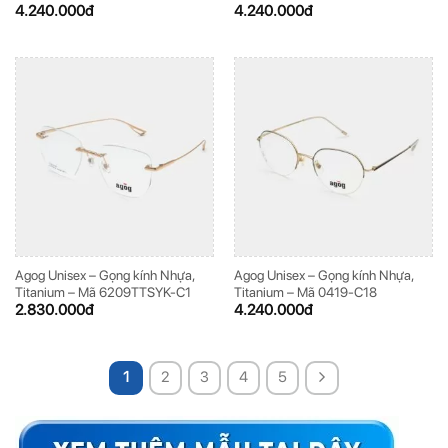
4.240.000
đ
4.240.000
đ
Agog Unisex – Gọng kính Nhựa,
Agog Unisex – Gọng kính Nhựa,
Titanium – Mã 6209TTSYK-C1
Titanium – Mã 0419-C18
2.830.000
đ
4.240.000
đ
1
2
3
4
5