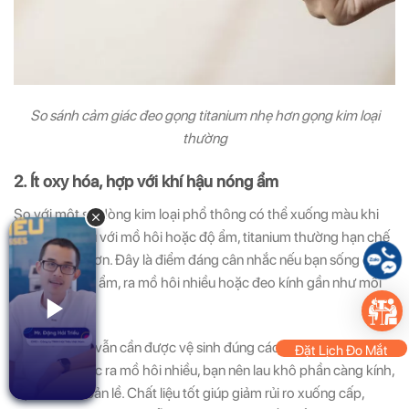
So sánh cảm giác đeo gọng titanium nhẹ hơn gọng kim loại
thường
2. Ít oxy hóa, hợp với khí hậu nóng ẩm
So với một số dòng kim loại phổ thông có thể xuống màu khi
tiếp xúc nhiều với mồ hôi hoặc độ ẩm, titanium thường hạn chế
oxy hóa tốt hơn. Đây là điểm đáng cân nhắc nếu bạn sống ở
khu vực nóng ẩm, ra mồ hôi nhiều hoặc đeo kính gần như mỗi
ngày.
Dù vậy, gọng vẫn cần được vệ sinh đúng cách. Sau khi đi mưa,
Đặt Lịch Đo Mắt
tập luyện hoặc ra mồ hôi nhiều, bạn nên lau khô phần càng kính,
đệm mũi và bản lề. Chất liệu tốt giúp giảm rủi ro xuống cấp,