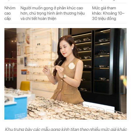
Nhóm
Người muốn gọng ở phân khúc cao
Mức giá tham
cao
hơn, chú trọng hình ảnh thương hiệu
khảo: Khoảng 10–
cấp
và chi tiết hoàn thiện
30 triệu đồng
Khu trưng bày các mẫu gọng kính titan theo nhiều mức giá khác