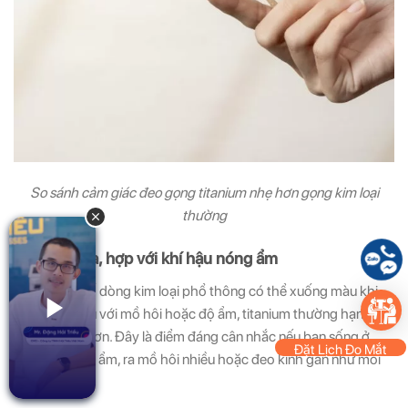
So sánh cảm giác đeo gọng titanium nhẹ hơn gọng kim loại
thường
2. Ít oxy hóa, hợp với khí hậu nóng ẩm
So với một số dòng kim loại phổ thông có thể xuống màu khi
tiếp xúc nhiều với mồ hôi hoặc độ ẩm, titanium thường hạn chế
oxy hóa tốt hơn. Đây là điểm đáng cân nhắc nếu bạn sống ở
Đặt Lịch Đo Mắt
khu vực nóng ẩm, ra mồ hôi nhiều hoặc đeo kính gần như mỗi
ngày.