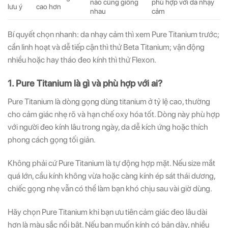
nào cũng giống
phù hợp với da nhạy
lưu ý
cao hơn
nhau
cảm
Bí quyết chọn nhanh: da nhạy cảm thì xem Pure Titanium trước;
cần linh hoạt và dễ tiếp cận thì thử Beta Titanium; vận động
nhiều hoặc hay tháo đeo kính thì thử Flexon.
1. Pure Titanium là gì và phù hợp với ai?
Pure Titanium là dòng gọng dùng titanium ở tỷ lệ cao, thường
cho cảm giác nhẹ rõ và hạn chế oxy hóa tốt. Dòng này phù hợp
với người đeo kính lâu trong ngày, da dễ kích ứng hoặc thích
phong cách gọng tối giản.
Không phải cứ Pure Titanium là tự động hợp mặt. Nếu size mắt
quá lớn, cầu kính không vừa hoặc càng kính ép sát thái dương,
chiếc gọng nhẹ vẫn có thể làm bạn khó chịu sau vài giờ dùng.
Hãy chọn Pure Titanium khi bạn ưu tiên cảm giác đeo lâu dài
hơn là màu sắc nổi bật. Nếu bạn muốn kính có bản dày, nhiều