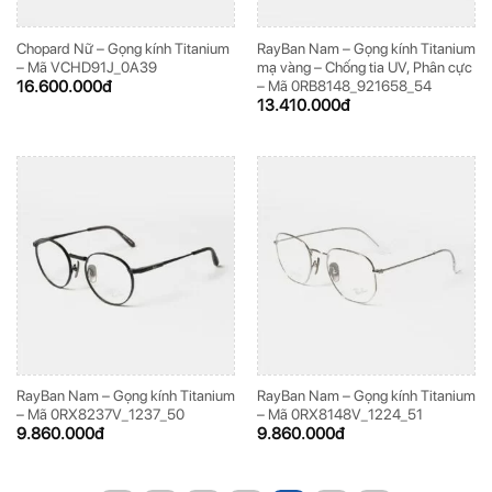
Chopard Nữ – Gọng kính Titanium
RayBan Nam – Gọng kính Titanium
– Mã VCHD91J_0A39
mạ vàng – Chống tia UV, Phân cực
16.600.000
đ
– Mã 0RB8148_921658_54
13.410.000
đ
RayBan Nam – Gọng kính Titanium
RayBan Nam – Gọng kính Titanium
– Mã 0RX8237V_1237_50
– Mã 0RX8148V_1224_51
9.860.000
đ
9.860.000
đ