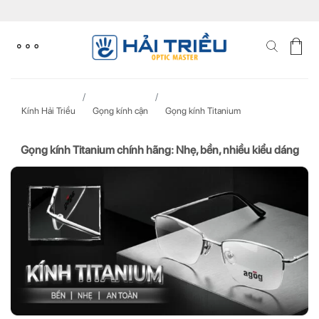
Skip
to
content
Kính Hải Triều
Gọng kính cận
Gọng kính Titanium
Gọng kính Titanium chính hãng: Nhẹ, bền, nhiều kiểu dáng