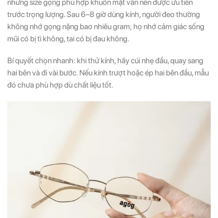
nhưng size gọng phù hợp khuôn mặt vẫn nên được ưu tiên
trước trọng lượng. Sau 6–8 giờ dùng kính, người đeo thường
không nhớ gọng nặng bao nhiêu gram; họ nhớ cảm giác sống
mũi có bị tì không, tai có bị đau không.
Bí quyết chọn nhanh: khi thử kính, hãy cúi nhẹ đầu, quay sang
hai bên và đi vài bước. Nếu kính trượt hoặc ép hai bên đầu, mẫu
đó chưa phù hợp dù chất liệu tốt.