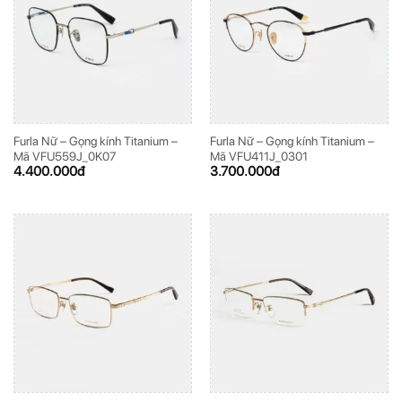
Furla Nữ – Gọng kính Titanium –
Furla Nữ – Gọng kính Titanium –
Mã VFU559J_0K07
Mã VFU411J_0301
4.400.000
đ
3.700.000
đ