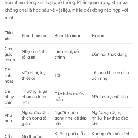
hơn nhiều dòng kim loại phổ thông. Phần quan trọng khi mua
không phải là học sâu về vật liệu, mà là biết dòng nào hợp với
mình.
Tiêu
Pure Titanium
Beta Titanium
Flexon
chí
Cảm
Nhẹ, ổn định,
Linh hoạt, dễ
giác
Đàn hồi, thực dụng
tối giản
chỉnh
chính
Độ
Vừa phải, tùy
Tốt hơn khi cần chịu
linh
Tốt
thiết kế
uốn nhẹ
hoạt
Da
Thường là lựa
Cần kiểm tra tùy
nhạy
chọn an toàn
Nên hỏi kỹ chất liệu
mẫu
cảm
hơn
Người đeo lâu,
Người muốn
Người vận động
Phù
thích gọng tối
gọng nhẹ, dễ tiếp
nhiều, hay tháo đeo
hợp
giản
cận
kính
Không phải mẫu
Không nên mặc định
Cần
Giá thường