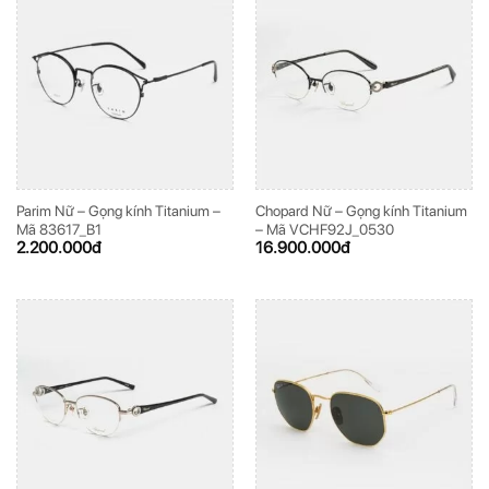
Parim Nữ – Gọng kính Titanium –
Chopard Nữ – Gọng kính Titanium
Mã 83617_B1
– Mã VCHF92J_0530
2.200.000
đ
16.900.000
đ