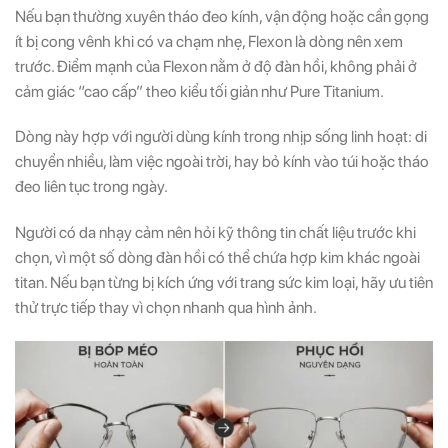
Nếu bạn thường xuyên tháo đeo kính, vận động hoặc cần gọng
ít bị cong vênh khi có va chạm nhẹ, Flexon là dòng nên xem
trước. Điểm mạnh của Flexon nằm ở độ đàn hồi, không phải ở
cảm giác “cao cấp” theo kiểu tối giản như Pure Titanium.
Dòng này hợp với người dùng kính trong nhịp sống linh hoạt: di
chuyển nhiều, làm việc ngoài trời, hay bỏ kính vào túi hoặc tháo
đeo liên tục trong ngày.
Người có da nhạy cảm nên hỏi kỹ thông tin chất liệu trước khi
chọn, vì một số dòng đàn hồi có thể chứa hợp kim khác ngoài
titan. Nếu bạn từng bị kích ứng với trang sức kim loại, hãy ưu tiên
thử trực tiếp thay vì chọn nhanh qua hình ảnh.