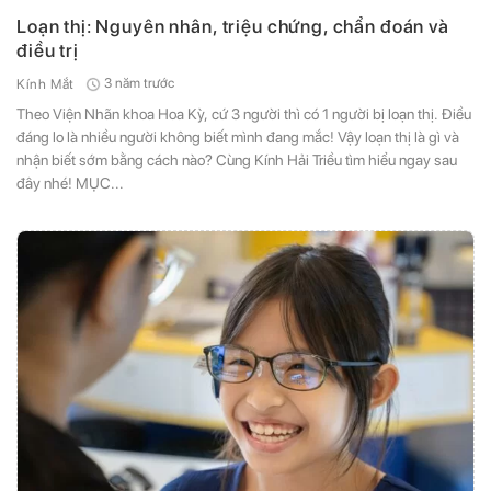
(Vui lòng check thư mục Promotion hoặc Spam nếu bạn không thấy email từ Hải
(Vui lòng check thư mục Promotion hoặc Spam nếu bạn không thấy email từ Hải
Loạn thị: Nguyên nhân, triệu chứng, chẩn đoán và
Triều)
Triều)
điều trị
3 năm trước
Kính Mắt
Theo Viện Nhãn khoa Hoa Kỳ, cứ 3 người thì có 1 người bị loạn thị. Điều
đáng lo là nhiều người không biết mình đang mắc! Vậy loạn thị là gì và
nhận biết sớm bằng cách nào? Cùng Kính Hải Triều tìm hiểu ngay sau
đây nhé! MỤC...