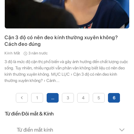
Cận 3 độ có nên đeo kính thường xuyên không?
Cách đeo đúng
3 năm trước
Kính Mắt
3 độ là mức độ cận thị phổ biến và gây ảnh hưởng đến chất lượng cuộc
sống. Tuy nhiên, nhiều người vẫn phân vân không biết liệu có nên đeo
kính thường xuyên không. MỤC LỤC › Cận 3 độ có nên đeo kính
thường xuyên không? › Cảnh...
1
…
3
4
5
6
Từ điển Đôi mắt & Kính
Từ điển mắt kính