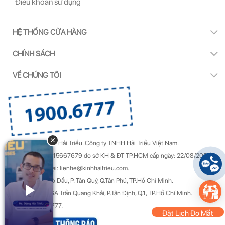
Điều khoản sử dụng
HỆ THỐNG CỬA HÀNG
CHÍNH SÁCH
VỀ CHÚNG TÔI
Copyright by Kính Hải Triều.
Công ty TNHH Hải Triều Việt Nam.
GPDKKD Số: 0315667679 do sở KH & ĐT TP.HCM cấp ngày: 22/08/2022.
Góp ý & Khiếu nại: lienhe@kinhhaitrieu.com.
Địa chỉ: 50/22 Gò Dầu, P. Tân Quý, Q.Tân Phú, TP.Hồ Chí Minh.
Trụ sở chính: 156A Trần Quang Khải, P.Tân Định, Q.1, TP.Hồ Chí Minh.
Hotline: 1900 6777.
Đặt Lịch Đo Mắt