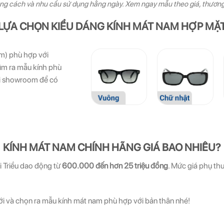
ong cách và nhu cầu sử dụng hằng ngày. Xem ngay mẫu theo giá, thươn
LỰA CHỌN KIỂU DÁNG KÍNH MÁT NAM HỢP MẶ
m) phù hợp với
ìm ra mẫu kính phù
tại showroom để có
KÍNH MÁT NAM CHÍNH HÃNG GIÁ BAO NHIÊU?
i Triều dao động từ
600.000 đến hơn 25 triệu đồng
. Mức giá phụ th
 và chọn ra mẫu kính mát nam phù hợp với bản thân nhé!