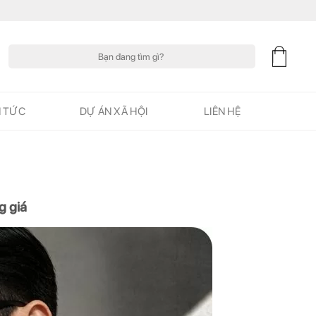
Tìm
kiếm:
N TỨC
DỰ ÁN XÃ HỘI
LIÊN HỆ
g giá