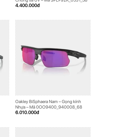
4.400.000
đ
Oakley BiSphaera Nam – Gọng kính
8
Nhựa – Mã 0OO9400_940008_68
6.010.000
đ