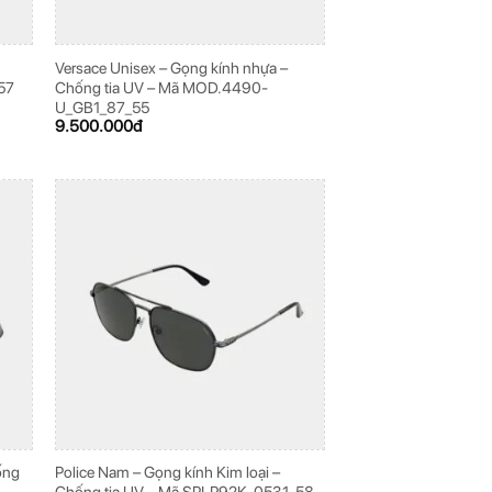
Versace Unisex – Gọng kính nhựa –
57
Chống tia UV – Mã MOD.4490-
U_GB1_87_55
9.500.000
đ
ống
Police Nam – Gọng kính Kim loại –
Chống tia UV – Mã SPLP92K_0531_58