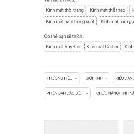
Kính mát thời trang
Kính mát thể thao
K
Kính mát nam trong suốt
Kính mát nam g
Có thể bạn sẽ thích:
Kính mát RayBan
Kính mát Cartier
Kính
THƯƠNG HIỆU
GIỚI TÍNH
KIỂU DÁN
PHIÊN BẢN ĐẶC BIỆT
CHỨC NĂNG/TÍNH N