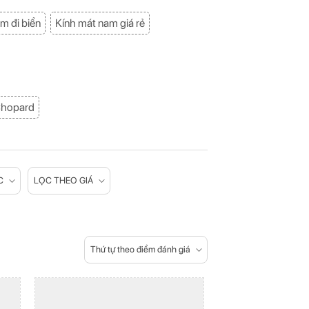
m đi biển
Kính mát nam giá rẻ
Chopard
C
LỌC THEO GIÁ
Thứ tự theo điểm đánh giá