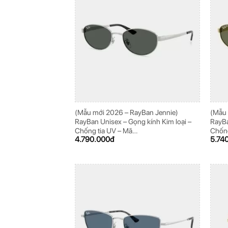
(Mẫu mới 2026 – RayBan Jennie)
(Mẫu 
RayBan Unisex – Gọng kính Kim loại –
RayBa
Chống tia UV – Mã
Chống
4.790.000
đ
5.74
0RB3774D_003/87_55
0RB3