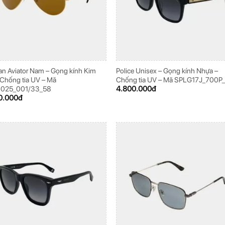
n Aviator Nam – Gọng kính Kim
Police Unisex – Gọng kính Nhựa –
– Chống tia UV – Mã
Chống tia UV – Mã SPLG17J_700P
4.800.000
đ
025_001/33_58
0.000
đ