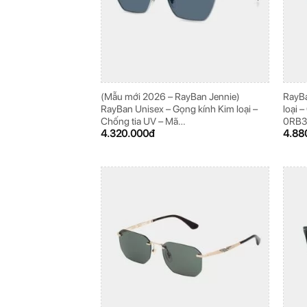
(Mẫu mới 2026 – RayBan Jennie)
RayBa
RayBan Unisex – Gọng kính Kim loại –
loại 
Chống tia UV – Mã
0RB3
4.320.000
đ
4.88
0RB3783_003/80_56