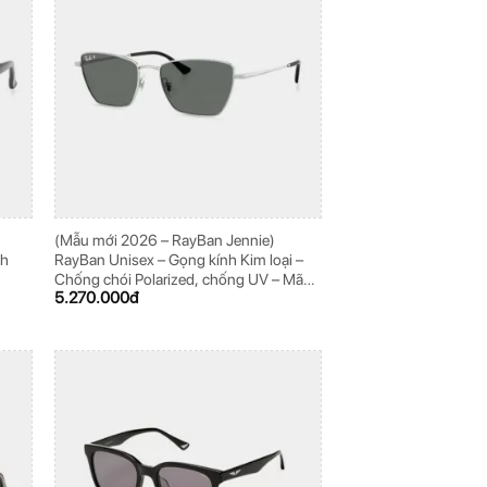
(Mẫu mới 2026 – RayBan Jennie)
nh
RayBan Unisex – Gọng kính Kim loại –
Chống chói Polarized, chống UV – Mã
5.270.000
đ
0RB3783_003/81_56