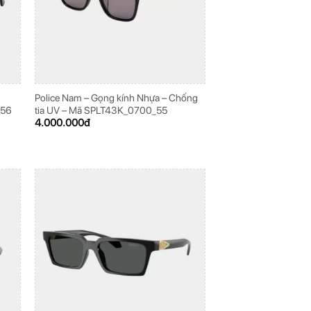
Police Nam – Gọng kính Nhựa – Chống
_56
tia UV – Mã SPLT43K_0700_55
4.000.000
đ