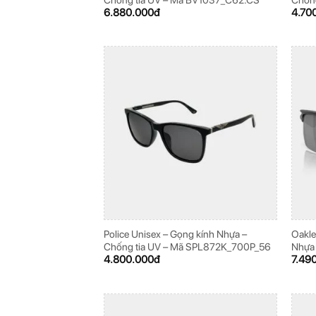
6.880.000
đ
4.70
Police Unisex – Gọng kính Nhựa –
Oakle
Chống tia UV – Mã SPL872K_700P_56
Nhựa
4.800.000
đ
7.49