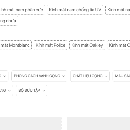
ính mát nam phân cực
Kính mát nam chống tia UV
Kính mát na
ọng nhựa
 mát Montblanc
Kính mát Police
Kính mát Oakley
Kính mát 
G
PHONG CÁCH VÀNH GỌNG
CHẤT LIỆU GỌNG
MÀU SẮ
ĂNG
BỘ SƯU TẬP