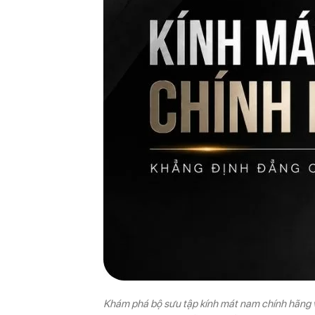
Khám phá bộ sưu tập kính mát nam chính hãng vớ