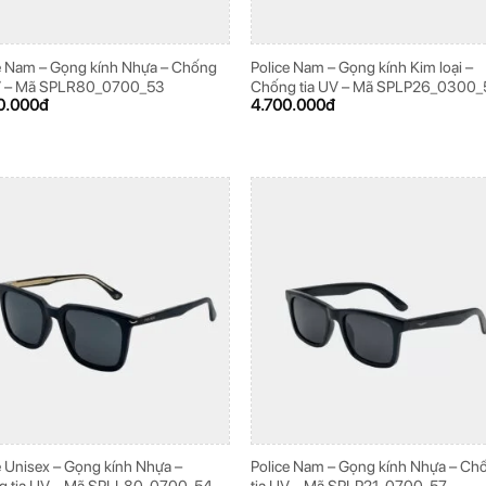
e Nam – Gọng kính Nhựa – Chống
Police Nam – Gọng kính Kim loại –
UV – Mã SPLR80_0700_53
Chống tia UV – Mã SPLP26_0300_
0.000
đ
4.700.000
đ
e Unisex – Gọng kính Nhựa –
Police Nam – Gọng kính Nhựa – Ch
g tia UV – Mã SPLL80_0700_54
tia UV – Mã SPLP21_0700_57