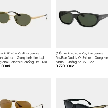
mới 2026 – RayBan Jennie)
(Mẫu mới 2026 – RayBan Jennie)
n Unisex – Gọng kính kim loại –
RayBan Daddy O Unisex – Gọng kí
 chói Polarized, chống UV – Mã
Nhựa – Chống tia UV – Mã
0.000
đ
3.770.000
đ
774D_001/9A_55
0RB2016_601/31_59