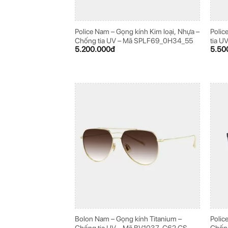
Police Nam – Gọng kính Kim loại, Nhựa –
Polic
Chống tia UV – Mã SPLF69_0H34_55
tia 
5.200.000
đ
5.50
Bolon Nam – Gọng kính Titanium –
Polic
Chống tia UV – Mã BV1037_C62.CS
Chốn