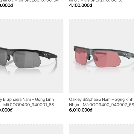
0.000
đ
4.100.000
đ
y BiSphaera Nam – Gọng kính
Oakley BiSphaera Nam – Gọng kính
 – Mã 0OO9400_940001_68
Nhựa – Mã 0OO9400_940007_6
0.000
đ
6.010.000
đ