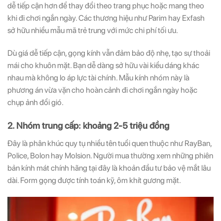
dễ tiếp cận hơn để thay đổi theo trang phục hoặc mang theo
khi đi chơi ngắn ngày. Các thương hiệu như Parim hay Exfash
sở hữu nhiều mẫu mã trẻ trung với mức chi phí tối ưu.
Dù giá dễ tiếp cận, gọng kính vẫn đảm bảo độ nhẹ, tạo sự thoải
mái cho khuôn mặt. Bạn dễ dàng sở hữu vài kiểu dáng khác
nhau mà không lo áp lực tài chính. Mẫu kính nhóm này là
phương án vừa vặn cho hoàn cảnh đi chơi ngắn ngày hoặc
chụp ảnh đổi gió.
2. Nhóm trung cấp: khoảng 2-5 triệu đồng
Đây là phân khúc quy tụ nhiều tên tuổi quen thuộc như RayBan,
Police, Bolon hay Molsion. Người mua thường xem những phiên
bản kính mát chính hãng tại đây là khoản đầu tư bảo vệ mắt lâu
dài. Form gọng được tính toán kỹ, ôm khít gương mặt.