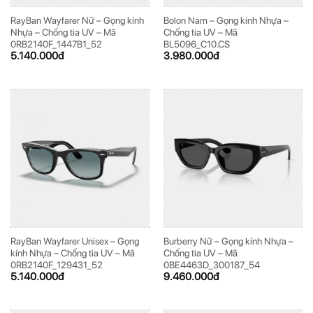
RayBan Wayfarer Nữ – Gọng kính
Bolon Nam – Gọng kính Nhựa –
Nhựa – Chống tia UV – Mã
Chống tia UV – Mã
0RB2140F_1447B1_52
BL5096_C10.CS
5.140.000
đ
3.980.000
đ
RayBan Wayfarer Unisex – Gọng
Burberry Nữ – Gọng kính Nhựa –
kính Nhựa – Chống tia UV – Mã
Chống tia UV – Mã
0RB2140F_129431_52
0BE4463D_300187_54
5.140.000
đ
9.460.000
đ