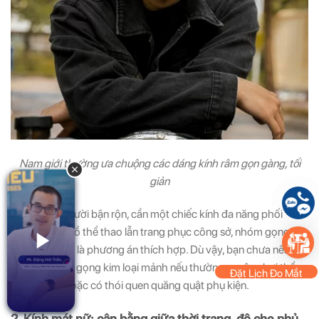
Nam giới thường ưa chuộng các dáng kính râm gọn gàng, tối
giản
Nếu bạn là người bận rộn, cần một chiếc kính đa năng phối
được với cả đồ thể thao lẫn trang phục công sở, nhóm gọng
gọn gàng này là phương án thích hợp. Dù vậy, bạn chưa nên
chọn các bản gọng kim loại mảnh nếu thường xuyên chơi thể
Đặt Lịch Đo Mắt
thao mạnh hoặc có thói quen quăng quật phụ kiện.
2. Kính mát nữ: cân bằng giữa thời trang, độ che phủ