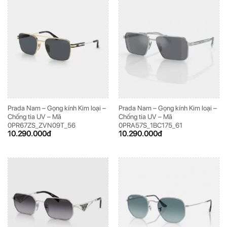
Prada Nam – Gọng kính Kim loại –
Prada Nam – Gọng kính Kim loại –
Chống tia UV – Mã
Chống tia UV – Mã
0PR67ZS_ZVN09T_56
0PRA57S_1BC175_61
10.290.000
đ
10.290.000
đ