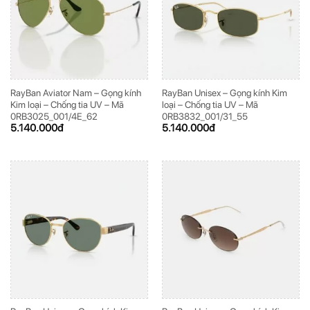
RayBan Aviator Nam – Gọng kính
RayBan Unisex – Gọng kính Kim
Kim loại – Chống tia UV – Mã
loại – Chống tia UV – Mã
0RB3025_001/4E_62
0RB3832_001/31_55
5.140.000
đ
5.140.000
đ