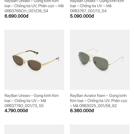
RayBan Unisex – Gọng kính Kim
RayBan Unisex – Gọng kính Kim
loại – Chống tia UV, Phân cực – Mã
loại – Chống tia UV – Mã
0RB3766CH_001/O9_54
0RB3767_001/13_54
6.690.000
đ
5.090.000
đ
RayBan Unisex – Gọng kính Kim
RayBan Aviator Nam – Gọng kính
loại – Chống tia UV – Mã
Kim loại – Chống tia UV, Phân cực
0RB3774D_001/73_55
– Mã 0RB3025_001/58_62
4.790.000
đ
6.360.000
đ