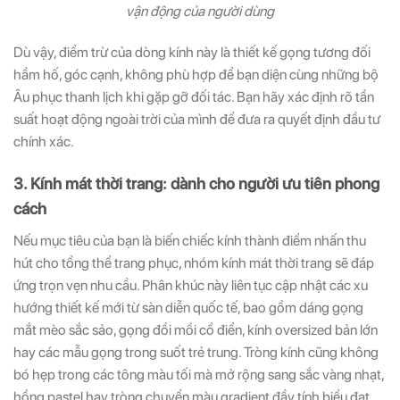
vận động của người dùng
Dù vậy, điểm trừ của dòng kính này là thiết kế gọng tương đối
hầm hố, góc cạnh, không phù hợp để bạn diện cùng những bộ
Âu phục thanh lịch khi gặp gỡ đối tác. Bạn hãy xác định rõ tần
suất hoạt động ngoài trời của mình để đưa ra quyết định đầu tư
chính xác.
3. Kính mát thời trang: dành cho người ưu tiên phong
cách
Nếu mục tiêu của bạn là biến chiếc kính thành điểm nhấn thu
hút cho tổng thể trang phục, nhóm kính mát thời trang sẽ đáp
ứng trọn vẹn nhu cầu. Phân khúc này liên tục cập nhật các xu
hướng thiết kế mới từ sàn diễn quốc tế, bao gồm dáng gọng
mắt mèo sắc sảo, gọng đồi mồi cổ điển, kính oversized bản lớn
hay các mẫu gọng trong suốt trẻ trung. Tròng kính cũng không
bó hẹp trong các tông màu tối mà mở rộng sang sắc vàng nhạt,
hồng pastel hay tròng chuyển màu gradient đầy tính biểu đạt.