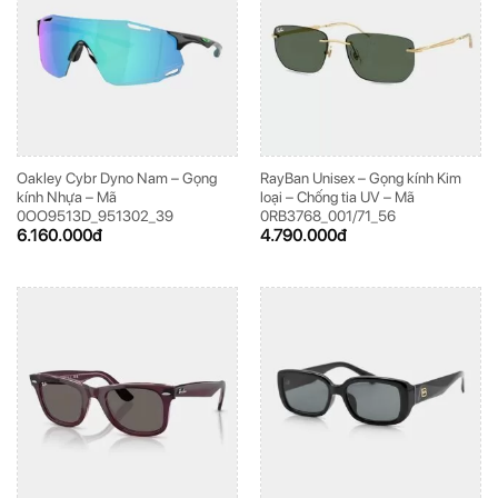
Oakley Cybr Dyno Nam – Gọng
RayBan Unisex – Gọng kính Kim
kính Nhựa – Mã
loại – Chống tia UV – Mã
0OO9513D_951302_39
0RB3768_001/71_56
6.160.000
đ
4.790.000
đ