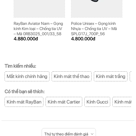
RayBan Aviator Nam – Gọng
Police Unisex – Gọng kính
Poli
kính Kim loại – Chống tia UV
Nhựa – Chống tia UV – Mã
loại
– Mã 0RB3025_001/33_58
SPLG17J_700P_56
Mã 
4.880.000
đ
4.800.000
đ
5.2
Tìm kiếm nhiều:
Mắt kính chính hãng
Kính mát thể thao
Kính mát trắng
K
Có thể bạn sẽ thích:
Kính mát RayBan
Kính mát Cartier
Kính Gucci
Kính mát 
Thứ tự theo điểm đánh giá