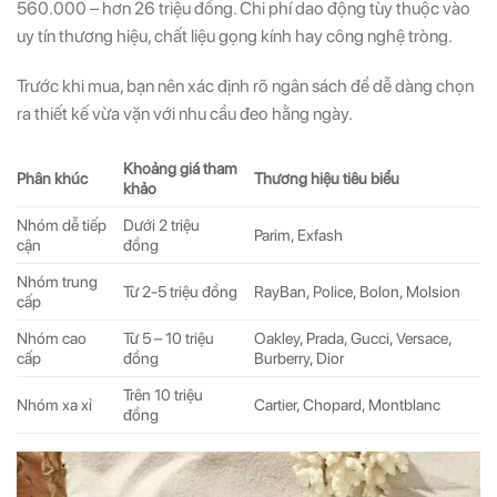
560.000 – hơn 26 triệu đồng. Chi phí dao động tùy thuộc vào
uy tín thương hiệu, chất liệu gọng kính hay công nghệ tròng.
Trước khi mua, bạn nên xác định rõ ngân sách để dễ dàng chọn
ra thiết kế vừa vặn với nhu cầu đeo hằng ngày.
Khoảng giá tham
Phân khúc
Thương hiệu tiêu biểu
khảo
Nhóm dễ tiếp
Dưới 2 triệu
Parim, Exfash
cận
đồng
Nhóm trung
Từ 2-5 triệu đồng
RayBan, Police, Bolon, Molsion
cấp
Nhóm cao
Từ 5 – 10 triệu
Oakley, Prada, Gucci, Versace,
cấp
đồng
Burberry, Dior
Trên 10 triệu
Nhóm xa xỉ
Cartier, Chopard, Montblanc
đồng