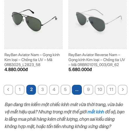
RayBan Aviator Nam – Gọng kính
RayBan Aviator Reverse Nam –
Kim loại – Chống tia UV – Mã
Gọng kính Kim loại – Chống tia UV
0RB3025_L2823_58
– Mã 0RBR0101S_003/GR_62
4.880.000
đ
5.680.000
đ
1
2
3
4
5
…
9
10
11
Bạn đang tìm kiếm một chiếc kính mát vừa thời trang, vừa bảo
vệ mắt hiệu quả? Nhưng trong một thế giới
mắt kính
đồ sộ, bạn
lo lắng mua phải hàng kém chất lượng, chọn sai kiểu dáng
không hợp mặt, hoặc tốn tiền nhưng không xứng đáng?