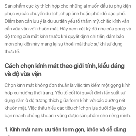
Sản phẩm cực kỳ thích hợp cho những ai muốn đầu tư phụ kiện
phục vụ các chuyến du lịch, chụp ảnh hoặc phối đồ dạo phố.
Điểm bạn cần lưu ý là dù ưu tiên yếu tố thẩm mỹ, chiếc kính vẫn
cần vừa vặn với khuôn mặt. Hãy xem xét kỹ độ nhẹ của gọng và
độ trong của mắt kính trước khi quyết định chi tiền, đảm bảo
món phụ kiện này mang lại sự thoải mái thực sự khi sử dụng
thực tế.
Cách chọn kính mát theo giới tính, kiểu dáng
và độ vừa vặn
Chọn kính mát không đơn thuần là việc tìm kiếm một gọng kính
hợp xu hướng thời trang. Yếu tố cốt lõi quyết định tần suất sử
dụng nằm ở độ tương thích giữa form kính với các đường nét
khuôn mặt. Việc thấu hiểu các tiêu chí chọn lựa dưới đây giúp
bạn nhanh chóng khoanh vùng được sản phẩm cho riêng mình.
1. Kính mát nam: ưu tiên form gọn, khỏe và dễ dùng