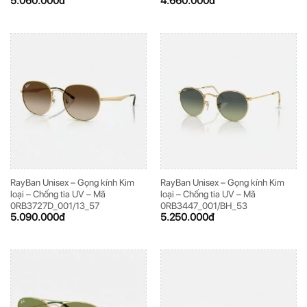
5.060.000
đ
4.660.000
đ
RayBan Unisex – Gọng kính Kim
RayBan Unisex – Gọng kính Kim
loại – Chống tia UV – Mã
loại – Chống tia UV – Mã
0RB3727D_001/13_57
0RB3447_001/BH_53
5.090.000
đ
5.250.000
đ