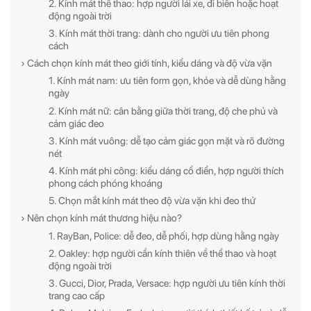
2. Kính mát thể thao: hợp người lái xe, đi biển hoặc hoạt
động ngoài trời
3. Kính mát thời trang: dành cho người ưu tiên phong
cách
› Cách chọn kính mát theo giới tính, kiểu dáng và độ vừa vặn
1. Kính mát nam: ưu tiên form gọn, khỏe và dễ dùng hằng
ngày
2. Kính mát nữ: cân bằng giữa thời trang, độ che phủ và
cảm giác đeo
3. Kính mát vuông: dễ tạo cảm giác gọn mặt và rõ đường
nét
4. Kính mát phi công: kiểu dáng cổ điển, hợp người thích
phong cách phóng khoáng
5. Chọn mắt kính mát theo độ vừa vặn khi đeo thử
› Nên chọn kính mát thương hiệu nào?
1. RayBan, Police: dễ đeo, dễ phối, hợp dùng hằng ngày
2. Oakley: hợp người cần kính thiên về thể thao và hoạt
động ngoài trời
3. Gucci, Dior, Prada, Versace: hợp người ưu tiên kính thời
trang cao cấp