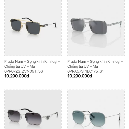
Prada Nam – Gọng kính Kim loại –
Prada Nam – Gọng kính Kim loại –
Chống tia UV – Mã
Chống tia UV – Mã
0PR67ZS_ZVN09T_56
0PRA57S_1BC175_61
10.290.000
đ
10.290.000
đ