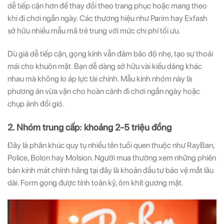
dễ tiếp cận hơn để thay đổi theo trang phục hoặc mang theo
khi đi chơi ngắn ngày. Các thương hiệu như Parim hay Exfash
sở hữu nhiều mẫu mã trẻ trung với mức chi phí tối ưu.
Dù giá dễ tiếp cận, gọng kính vẫn đảm bảo độ nhẹ, tạo sự thoải
mái cho khuôn mặt. Bạn dễ dàng sở hữu vài kiểu dáng khác
nhau mà không lo áp lực tài chính. Mẫu kính nhóm này là
phương án vừa vặn cho hoàn cảnh đi chơi ngắn ngày hoặc
chụp ảnh đổi gió.
2. Nhóm trung cấp: khoảng 2-5 triệu đồng
Đây là phân khúc quy tụ nhiều tên tuổi quen thuộc như RayBan,
Police, Bolon hay Molsion. Người mua thường xem những phiên
bản kính mát chính hãng tại đây là khoản đầu tư bảo vệ mắt lâu
dài. Form gọng được tính toán kỹ, ôm khít gương mặt.