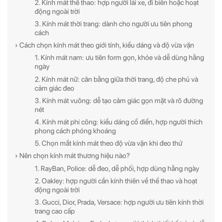
2. Kính mát thể thao: hợp người lái xe, đi biển hoặc hoạt
động ngoài trời
3. Kính mát thời trang: dành cho người ưu tiên phong
cách
› Cách chọn kính mát theo giới tính, kiểu dáng và độ vừa vặn
1. Kính mát nam: ưu tiên form gọn, khỏe và dễ dùng hằng
ngày
2. Kính mát nữ: cân bằng giữa thời trang, độ che phủ và
cảm giác đeo
3. Kính mát vuông: dễ tạo cảm giác gọn mặt và rõ đường
nét
4. Kính mát phi công: kiểu dáng cổ điển, hợp người thích
phong cách phóng khoáng
5. Chọn mắt kính mát theo độ vừa vặn khi đeo thử
› Nên chọn kính mát thương hiệu nào?
1. RayBan, Police: dễ đeo, dễ phối, hợp dùng hằng ngày
2. Oakley: hợp người cần kính thiên về thể thao và hoạt
động ngoài trời
3. Gucci, Dior, Prada, Versace: hợp người ưu tiên kính thời
trang cao cấp