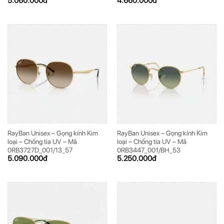
5.060.000
đ
4.660.000
đ
RayBan Unisex – Gọng kính Kim
RayBan Unisex – Gọng kính Kim
loại – Chống tia UV – Mã
loại – Chống tia UV – Mã
0RB3727D_001/13_57
0RB3447_001/BH_53
5.090.000
đ
5.250.000
đ