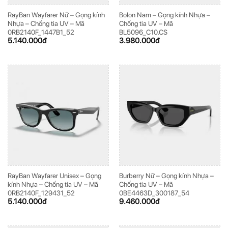
RayBan Wayfarer Nữ – Gọng kính
Bolon Nam – Gọng kính Nhựa –
Nhựa – Chống tia UV – Mã
Chống tia UV – Mã
0RB2140F_1447B1_52
BL5096_C10.CS
5.140.000
đ
3.980.000
đ
RayBan Wayfarer Unisex – Gọng
Burberry Nữ – Gọng kính Nhựa –
kính Nhựa – Chống tia UV – Mã
Chống tia UV – Mã
0RB2140F_129431_52
0BE4463D_300187_54
5.140.000
đ
9.460.000
đ