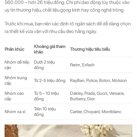
560.000 – hơn 26 triệu đồng. Chi phí dao động tùy thuộc vào
uy tín thương hiệu, chất liệu gọng kính hay công nghệ tròng.
Trước khi mua, bạn nên xác định rõ ngân sách để dễ dàng chọn
ra thiết kế vừa vặn với nhu cầu đeo hằng ngày.
Khoảng giá tham
Phân khúc
Thương hiệu tiêu biểu
khảo
Nhóm dễ tiếp
Dưới 2 triệu
Parim, Exfash
cận
đồng
Nhóm trung
Từ 2-5 triệu đồng
RayBan, Police, Bolon, Molsion
cấp
Nhóm cao
Từ 5 – 10 triệu
Oakley, Prada, Gucci, Versace,
cấp
đồng
Burberry, Dior
Trên 10 triệu
Nhóm xa xỉ
Cartier, Chopard, Montblanc
đồng