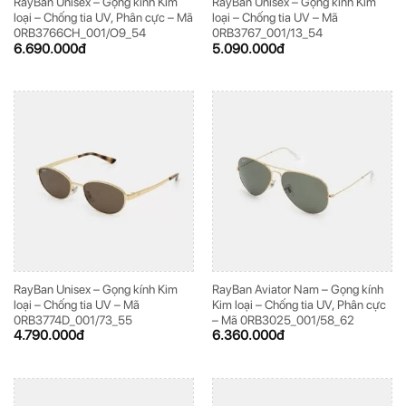
RayBan Unisex – Gọng kính Kim
RayBan Unisex – Gọng kính Kim
loại – Chống tia UV, Phân cực – Mã
loại – Chống tia UV – Mã
0RB3766CH_001/O9_54
0RB3767_001/13_54
6.690.000
đ
5.090.000
đ
RayBan Unisex – Gọng kính Kim
RayBan Aviator Nam – Gọng kính
loại – Chống tia UV – Mã
Kim loại – Chống tia UV, Phân cực
0RB3774D_001/73_55
– Mã 0RB3025_001/58_62
4.790.000
đ
6.360.000
đ