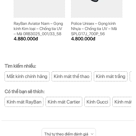
RayBan Aviator Nam – Gọng
Police Unisex – Gọng kính
Poli
kính Kim loại – Chống tia UV
Nhựa – Chống tia UV – Mã
loại
– Mã 0RB3025_001/33_58
SPLG17J_700P_56
Mã 
4.880.000
đ
4.800.000
đ
5.2
Tìm kiếm nhiều:
Mắt kính chính hãng
Kính mát thể thao
Kính mát trắng
K
Có thể bạn sẽ thích:
Kính mát RayBan
Kính mát Cartier
Kính Gucci
Kính mát 
Thứ tự theo điểm đánh giá