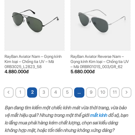
RayBan Aviator Nam – Gọng kính
RayBan Aviator Reverse Nam –
Kim loại – Chống tia UV – Mã
Gọng kính Kim loại – Chống tia UV
0RB3025_L2823_58
– Mã 0RBR0101S_003/GR_62
4.880.000
đ
5.680.000
đ
1
2
3
4
5
…
9
10
11
Bạn đang tìm kiếm một chiếc kính mát vừa thời trang, vừa bảo
vệ mắt hiệu quả? Nhưng trong một thế giới
mắt kính
đồ sộ, bạn
lo lắng mua phải hàng kém chất lượng, chọn sai kiểu dáng
không hợp mặt, hoặc tốn tiền nhưng không xứng đáng?