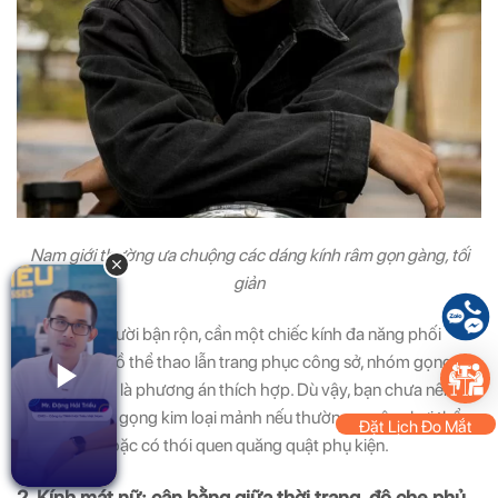
Nam giới thường ưa chuộng các dáng kính râm gọn gàng, tối
giản
Nếu bạn là người bận rộn, cần một chiếc kính đa năng phối
được với cả đồ thể thao lẫn trang phục công sở, nhóm gọng
gọn gàng này là phương án thích hợp. Dù vậy, bạn chưa nên
chọn các bản gọng kim loại mảnh nếu thường xuyên chơi thể
Đặt Lịch Đo Mắt
thao mạnh hoặc có thói quen quăng quật phụ kiện.
2. Kính mát nữ: cân bằng giữa thời trang, độ che phủ