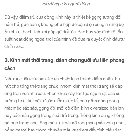
vận động của người dùng
Dù vậy, điểm trừ của dòng kính này là thiết kế gọng tương đối
hầm hố, góc cạnh, không phù hợp để bạn diện cùng những bộ
Âu phục thanh lịch khi gặp gỡ đối tác. Bạn hãy xác định rõ tần
suất hoạt động ngoài trời của mình để đưa ra quyết định đầu tư
chính xác.
3. Kính mát thời trang: dành cho người ưu tiên phong
cách
Nếu mục tiêu của bạn là biến chiếc kính thành điểm nhấn thu
hút cho tổng thể trang phục, nhóm kính mát thời trang sẽ đáp
ứng trọn vẹn nhu cầu. Phân khúc này liên tục cập nhật các xu
hướng thiết kế mới từ sàn diễn quốc tế, bao gồm dáng gọng
mắt mèo sắc sảo, gọng đồi mồi cổ điển, kính oversized bản lớn
hay các mẫu gọng trong suốt trẻ trung. Tròng kính cũng không
bó hẹp trong các tông màu tối mà mở rộng sang sắc vàng nhạt,
hồng pastel hay tròng chuyển màu gradient đầy tính biểu đạt.