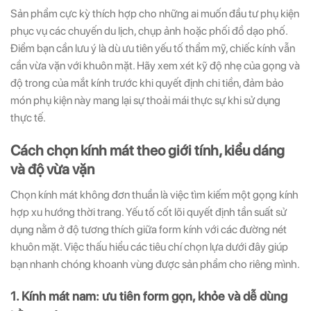
Sản phẩm cực kỳ thích hợp cho những ai muốn đầu tư phụ kiện
phục vụ các chuyến du lịch, chụp ảnh hoặc phối đồ dạo phố.
Điểm bạn cần lưu ý là dù ưu tiên yếu tố thẩm mỹ, chiếc kính vẫn
cần vừa vặn với khuôn mặt. Hãy xem xét kỹ độ nhẹ của gọng và
độ trong của mắt kính trước khi quyết định chi tiền, đảm bảo
món phụ kiện này mang lại sự thoải mái thực sự khi sử dụng
thực tế.
Cách chọn kính mát theo giới tính, kiểu dáng
và độ vừa vặn
Chọn kính mát không đơn thuần là việc tìm kiếm một gọng kính
hợp xu hướng thời trang. Yếu tố cốt lõi quyết định tần suất sử
dụng nằm ở độ tương thích giữa form kính với các đường nét
khuôn mặt. Việc thấu hiểu các tiêu chí chọn lựa dưới đây giúp
bạn nhanh chóng khoanh vùng được sản phẩm cho riêng mình.
1. Kính mát nam: ưu tiên form gọn, khỏe và dễ dùng