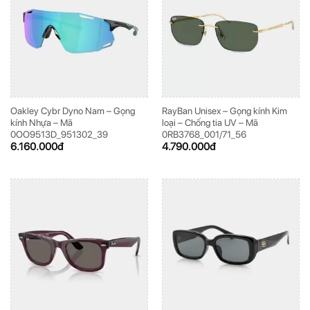
Oakley Cybr Dyno Nam – Gọng
RayBan Unisex – Gọng kính Kim
kính Nhựa – Mã
loại – Chống tia UV – Mã
0OO9513D_951302_39
0RB3768_001/71_56
6.160.000
đ
4.790.000
đ