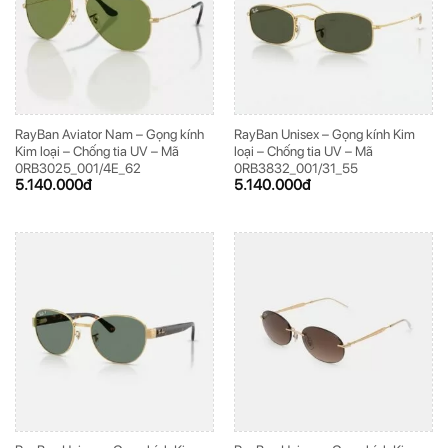
RayBan Aviator Nam – Gọng kính
RayBan Unisex – Gọng kính Kim
Kim loại – Chống tia UV – Mã
loại – Chống tia UV – Mã
0RB3025_001/4E_62
0RB3832_001/31_55
5.140.000
đ
5.140.000
đ