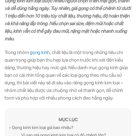
Gọng kính kim loại được nhiều người chọn vì lên mặt gọn, thanh
và dễ dùng hằng ngày. Tuy nhiên, giá gọng có thể chênh từ dưới
1 triệu đến hơn 10 triệu tùy chất liệu, thương hiệu, độ hoàn thiện
và khả năng lắp tròng. Nếu chọn sai size, đệm mũi hoặc chất
liệu, kính vẫn có thể gây đau mũi, nặng mặt hoặc nhanh xuống
màu.
Trong nhóm
gọng kính
, chất liệu là một trong những tiêu chí
quan trọng giúp bạn thu hẹp lựa chọn trước khi xét đến kiểu
dáng, thương hiệu hay mức giá. Nếu danh mục gọng kính giúp
bạn có cái nhìn tổng quan về các loại gọng theo nhu cầu sử
dụng, thì bài viết này sẽ đi sâu vào riêng gọng kính kim loại –
nhóm chất liệu được ưa chuộng nhờ vẻ thanh gọn, dễ chỉnh
form và phù hợp với nhiều phong cách đeo hằng ngày.
MỤC LỤC
› Gọng kính kim loại giá bao nhiêu?
Vì sao giá gọng kính kim loại có độ chênh lớn?