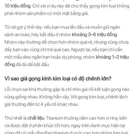
10 triệu đồng
. Chỉ vài ví dụ này đã cho thấy gọng kim loại không
phải nhóm sản phẩm có một mặt bằng giá.
Tôi sẽ gợi ý thế này: nếu bạn mua lần đầu và muốn giữ ngân
sách an toàn, hãy bắt đầu ở nhóm
khoảng 3–6 triệu đồng
.
Nhóm này thường dễ chọn hơn nhóm quá rẻ, nhưng cũng chưa
đẩy bạn vào vùng chi trả quá cao. Ngược lại, nếu bạn chỉ cần
một mẫu đeo ngắn hạn hoặc dự phòng, nhóm
khoảng 1–2 triệu
đồng
đã đủ để bắt đầu.
Vì sao giá gọng kính kim loại có độ chênh lớn?
Lỗi chọn sai khá thường gặp là chỉ nhìn giá rồi kết luận gọng nào
cũng giống nhau. Không hẳn vậy. Với gọng kim loại, chênh lệch
giá thường đến từ 4 yếu tố khác nhau
Thứ nhất là
chất liệu
. Titanium thường nằm cao hơn vì nhẹ, bền
và được đặt ở phân khúc tốt hơn; ngay trên danh mục hiện tại
cũng đã có mẫu RayBan titanium ở mức cao hơn nhóm kim loại