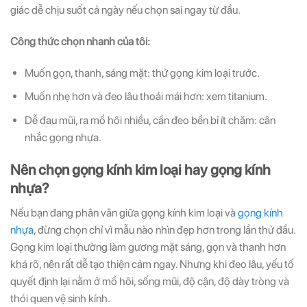
giác dễ chịu suốt cả ngày nếu chọn sai ngay từ đầu.
Công thức chọn nhanh của tôi:
Muốn gọn, thanh, sáng mặt: thử gọng kim loại trước.
Muốn nhẹ hơn và đeo lâu thoải mái hơn: xem titanium.
Dễ đau mũi, ra mồ hôi nhiều, cần đeo bền bỉ ít chăm: cân
nhắc gọng nhựa.
Nên chọn gọng kính kim loại hay gọng kính
nhựa?
Nếu bạn đang phân vân giữa gọng kính kim loại và
gọng kính
nhựa
, đừng chọn chỉ vì mẫu nào nhìn đẹp hơn trong lần thử đầu.
Gọng kim loại thường làm gương mặt sáng, gọn và thanh hơn
khá rõ, nên rất dễ tạo thiện cảm ngay. Nhưng khi đeo lâu, yếu tố
quyết định lại nằm ở mồ hôi, sống mũi, độ cận, độ dày tròng và
thói quen vệ sinh kính.