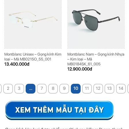
Montblanc Unisex – Gọng kính Kim
Montblanc Nam – Gọng kính Nhựa
loại – Mã MB0215O_55_001
– Kim loại – Mã
13.400.000
đ
MB0184SK_61_005
12.900.000
đ
2
3
…
7
8
9
10
11
12
13
14