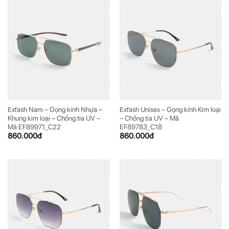
Exfash Nam – Gọng kính Nhựa –
Exfash Unisex – Gọng kính Kim loại
Khung kim loại – Chống tia UV –
– Chống tia UV – Mã
Mã EF89971_C22
EF89783_C18
860.000
đ
860.000
đ