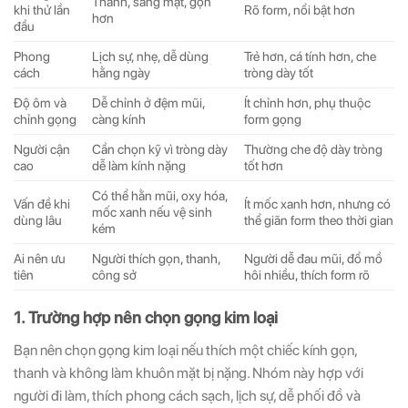
Thanh, sáng mặt, gọn
khi thử lần
Rõ form, nổi bật hơn
hơn
đầu
Phong
Lịch sự, nhẹ, dễ dùng
Trẻ hơn, cá tính hơn, che
cách
hằng ngày
tròng dày tốt
Độ ôm và
Dễ chỉnh ở đệm mũi,
Ít chỉnh hơn, phụ thuộc
chỉnh gọng
càng kính
form gọng
Người cận
Cần chọn kỹ vì tròng dày
Thường che độ dày tròng
cao
dễ làm kính nặng
tốt hơn
Có thể hằn mũi, oxy hóa,
Vấn đề khi
Ít mốc xanh hơn, nhưng có
mốc xanh nếu vệ sinh
dùng lâu
thể giãn form theo thời gian
kém
Ai nên ưu
Người thích gọn, thanh,
Người dễ đau mũi, đổ mồ
tiên
công sở
hôi nhiều, thích form rõ
1. Trường hợp nên chọn gọng kim loại
Bạn nên chọn gọng kim loại nếu thích một chiếc kính gọn,
thanh và không làm khuôn mặt bị nặng. Nhóm này hợp với
người đi làm, thích phong cách sạch, lịch sự, dễ phối đồ và