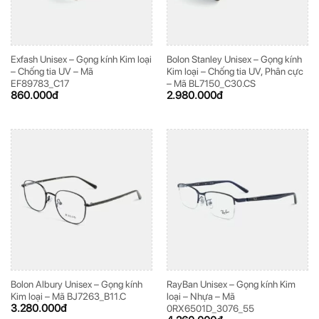
Exfash Unisex – Gọng kính Kim loại
Bolon Stanley Unisex – Gọng kính
– Chống tia UV – Mã
Kim loại – Chống tia UV, Phân cực
EF89783_C17
– Mã BL7150_C30.CS
860.000
đ
2.980.000
đ
Bolon Albury Unisex – Gọng kính
RayBan Unisex – Gọng kính Kim
Kim loại – Mã BJ7263_B11.C
loại – Nhựa – Mã
3.280.000
đ
0RX6501D_3076_55