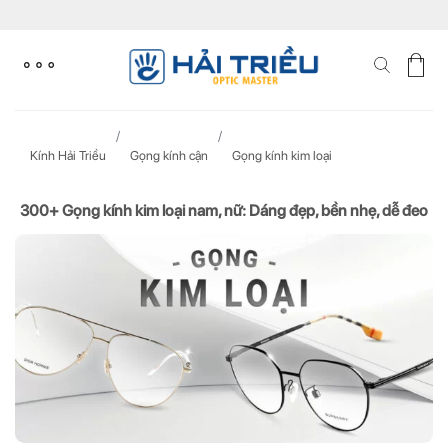
Skip
to
content
Kính Hải Triều
Gọng kính cận
Gọng kính kim loại
300+ Gọng kính kim loại nam, nữ: Dáng đẹp, bền nhẹ, dễ đeo