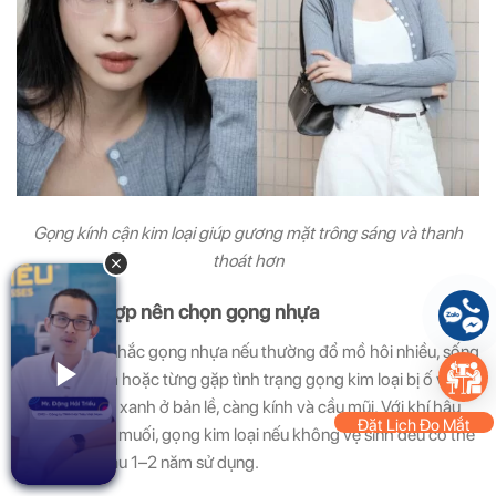
Gọng kính cận kim loại giúp gương mặt trông sáng và thanh
thoát hơn
2. Trường hợp nên chọn gọng nhựa
Bạn nên cân nhắc gọng nhựa nếu thường đổ mồ hôi nhiều, sống
mũi nhạy cảm hoặc từng gặp tình trạng gọng kim loại bị ố vàng,
tróc sơn, mốc xanh ở bản lề, càng kính và cầu mũi. Với khí hậu
Đặt Lịch Đo Mắt
ẩm và mồ hôi muối, gọng kim loại nếu không vệ sinh đều có thể
xuống màu sau 1–2 năm sử dụng.