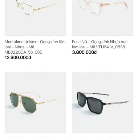
Montblanc Unisex – Gọng kính Kim
Furla Nữ – Gọng kính Nhựa bọc
loại – Nhựa – Mã
kim loại – Mã VFU641V_0838
3.800.000
đ
MB0220OA_56_005
12.900.000
đ