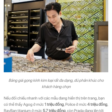
Bảng giá gọng kính kim loại rất đa dạng, đủ phân khúc cho
khách hàng chọn
Nếu đối chiếu nhanh với các mẫu đang hiển thị trên trang, bạn
có thể thấy Agog ở mức
1 triệu đồng
, Police ở mức
4 triệu đồng
,
RayBan titanium ở mức
5.7 triệu đồng
, còn Prada đang lên tới