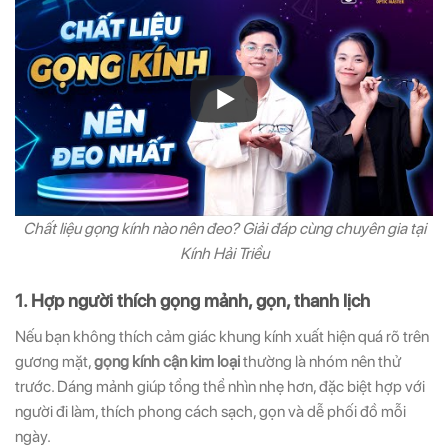
Chất liệu gọng kính nào nên đeo? Giải đáp cùng chuyên gia tại
Kính Hải Triều
1. Hợp người thích gọng mảnh, gọn, thanh lịch
Nếu bạn không thích cảm giác khung kính xuất hiện quá rõ trên
gương mặt,
gọng kính cận kim loại
thường là nhóm nên thử
trước. Dáng mảnh giúp tổng thể nhìn nhẹ hơn, đặc biệt hợp với
người đi làm, thích phong cách sạch, gọn và dễ phối đồ mỗi
ngày.