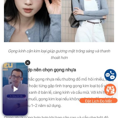
Gọng kính cận kim loại giúp gương mặt trông sáng và thanh
thoát hơn
2. Trường hợp nên chọn gọng nhựa
Bạn nên cân nhắc gọng nhựa nếu thường đổ mồ hôi nhiều, sống
mũi nhạy cảm hoặc từng gặp tình trạng gọng kim loại bị ố vàng,
tróc sơn, mốc xanh ở bản lề, càng kính và cầu mũi. Với khí hậu
ẩm và mồ hôi muối, gọng kim loại nếu không vệ sinh đều có thể
Đặt Lịch Đo Mắt
xuống màu sau 1–2 năm sử dụng.
Gọng nhựa cũng hợp hơn khi bạn cận cao và cần che bớt độ