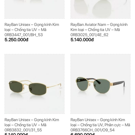
RayBan Unisex – Gọng kính Kim
RayBan Aviator Nam – Gọng kính
loại – Chống tia UV – Mã
Kim loại – Chống tia UV – Mã
0RB3447_001/BH_53
0RB3025_001/4E_62
5.250.000
đ
5.140.000
đ
RayBan Unisex – Gọng kính Kim
RayBan Unisex – Gọng kính Kim
loại – Chống tia UV – Mã
loại – Chống tia UV, Phân cực – Mã
0RB3832_001/31_55
0RB3766CH_001/O9_54