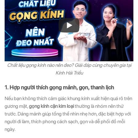
Chất liệu gọng kính nào nên đeo? Giải đáp cùng chuyên gia tại
Kính Hải Triều
1. Hợp người thích gọng mảnh, gọn, thanh lịch
Nếu bạn không thích cảm giác khung kính xuất hiện quá rõ trên
gương mặt,
gọng kính cận kim loại
thường là nhóm nên thử
trước. Dáng mảnh giúp tổng thể nhìn nhẹ hơn, đặc biệt hợp với
người đi làm, thích phong cách sạch, gọn và dễ phối đồ mỗi
ngày.