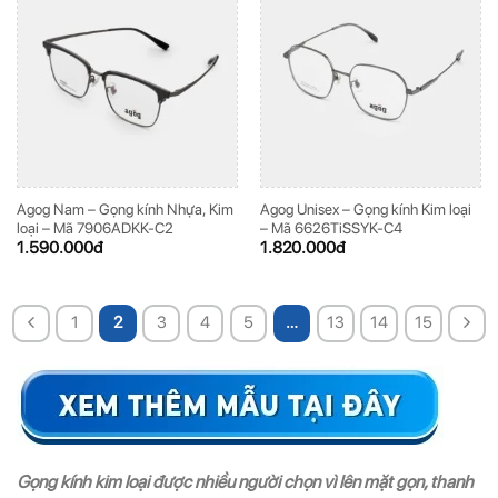
Agog Nam – Gọng kính Nhựa, Kim
Agog Unisex – Gọng kính Kim loại
loại – Mã 7906ADKK-C2
– Mã 6626TiSSYK-C4
1.590.000
đ
1.820.000
đ
1
2
3
4
5
…
13
14
15
Gọng kính kim loại được nhiều người chọn vì lên mặt gọn, thanh