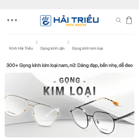
Skip
to
content
Kính Hải Triều
Gọng kính cận
Gọng kính kim loại
300+ Gọng kính kim loại nam, nữ: Dáng đẹp, bền nhẹ, dễ đeo