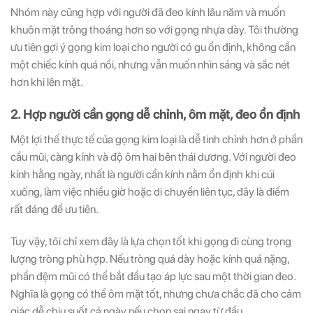
Nhóm này cũng hợp với người đã đeo kính lâu năm và muốn
khuôn mặt trông thoáng hơn so với gọng nhựa dày. Tôi thường
ưu tiên gợi ý gọng kim loại cho người có gu ổn định, không cần
một chiếc kính quá nổi, nhưng vẫn muốn nhìn sáng và sắc nét
hơn khi lên mặt.
2. Hợp người cần gọng dễ chỉnh, ôm mặt, đeo ổn định
Một lợi thế thực tế của gọng kim loại là dễ tinh chỉnh hơn ở phần
cầu mũi, càng kính và độ ôm hai bên thái dương. Với người đeo
kính hằng ngày, nhất là người cần kính nằm ổn định khi cúi
xuống, làm việc nhiều giờ hoặc di chuyển liên tục, đây là điểm
rất đáng để ưu tiên.
Tuy vậy, tôi chỉ xem đây là lựa chọn tốt khi gọng đi cùng trọng
lượng tròng phù hợp. Nếu tròng quá dày hoặc kính quá nặng,
phần đệm mũi có thể bắt đầu tạo áp lực sau một thời gian đeo.
Nghĩa là gọng có thể ôm mặt tốt, nhưng chưa chắc đã cho cảm
giác dễ chịu suốt cả ngày nếu chọn sai ngay từ đầu.