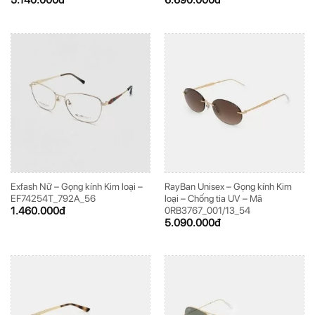
5.140.000
đ
6.690.000
đ
Exfash Nữ – Gọng kính Kim loại –
RayBan Unisex – Gọng kính Kim
EF74254T_792A_56
loại – Chống tia UV – Mã
1.460.000
đ
0RB3767_001/13_54
5.090.000
đ