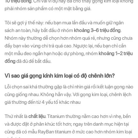
10 triệu đồng
. Chỉ vài ví dụ này đã cho thấy gọng kim loại không
phải nhóm sản phẩm có một mặt bằng giá.
Tôi sẽ gợi ý thế này: nếu bạn mua lần đầu và muốn giữ ngân
sách an toàn, hãy bắt đầu ở nhóm
khoảng 3–6 triệu đồng
.
Nhóm này thường dễ chọn hơn nhóm quá rẻ, nhưng cũng chưa
đẩy bạn vào vùng chi trả quá cao. Ngược lại, nếu bạn chỉ cần
một mẫu đeo ngắn hạn hoặc dự phòng, nhóm
khoảng 1–2 triệu
đồng
đã đủ để bắt đầu.
Vì sao giá gọng kính kim loại có độ chênh lớn?
Lỗi chọn sai khá thường gặp là chỉ nhìn giá rồi kết luận gọng nào
cũng giống nhau. Không hẳn vậy. Với gọng kim loại, chênh lệch
giá thường đến từ 4 yếu tố khác nhau
Thứ nhất là
chất liệu
. Titanium thường nằm cao hơn vì nhẹ, bền
và được đặt ở phân khúc tốt hơn; ngay trên danh mục hiện tại
cũng đã có mẫu RayBan titanium ở mức cao hơn nhóm kim loại