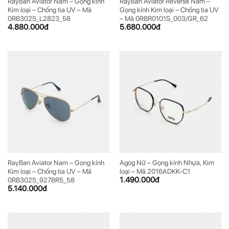
RayBan Aviator Nam – Gọng kính
RayBan Aviator Reverse Nam –
Kim loại – Chống tia UV – Mã
Gọng kính Kim loại – Chống tia UV
0RB3025_L2823_58
– Mã 0RBR0101S_003/GR_62
4.880.000
đ
5.680.000
đ
RayBan Aviator Nam – Gọng kính
Agog Nữ – Gọng kính Nhựa, Kim
Kim loại – Chống tia UV – Mã
loại – Mã 2016ADKK-C1
1.490.000
đ
0RB3025_9278R5_58
5.140.000
đ