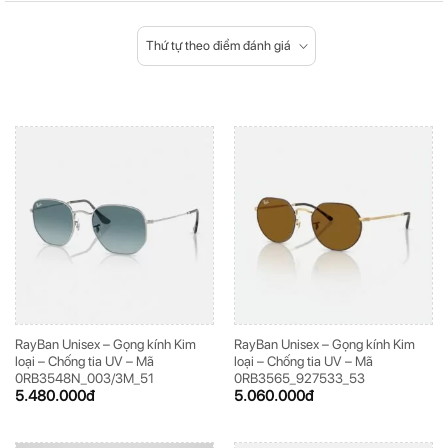
Thứ tự theo điểm đánh giá
ĐĂNG KÝ NGAY ĐỂ NHẬN
ĐĂNG KÝ NGAY ĐỂ NHẬN
Những thông tin hữu ích và ưu đãi quà tặng dành riêng
Những thông tin hữu ích & ưu đãi đặc biệt dành riêng
cho bạn!
cho bạn!
ĐĂNG KÝ
ĐĂNG KÝ
(Vui lòng check thư mục Promotion hoặc Spam nếu bạn không thấy email từ Hải
(Vui lòng check thư mục Promotion hoặc Spam nếu bạn không thấy email từ Hải
Triều)
Triều)
RayBan Unisex – Gọng kính Kim
RayBan Unisex – Gọng kính Kim
loại – Chống tia UV – Mã
loại – Chống tia UV – Mã
0RB3548N_003/3M_51
0RB3565_927533_53
5.480.000
đ
5.060.000
đ