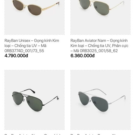
RayBan Unisex – Gọng kính Kim
RayBan Aviator Nam – Gọng kính
loại – Chống tia UV – Mã
Kim loại – Chống tia UV, Phân cực
0RB3774D_001/73_55
– Mã 0RB3025_001/58_62
4.790.000
đ
6.360.000
đ