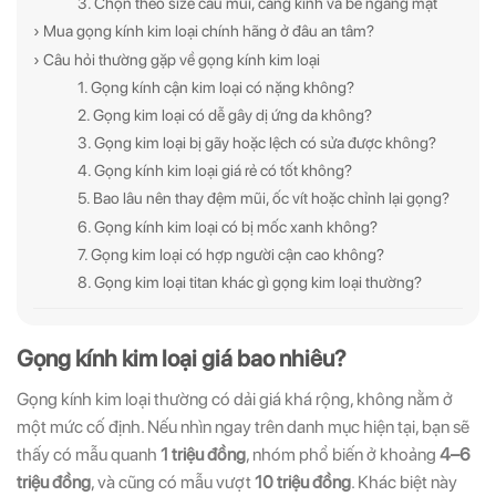
3. Chọn theo size cầu mũi, càng kính và bề ngang mặt
› Mua gọng kính kim loại chính hãng ở đâu an tâm?
› Câu hỏi thường gặp về gọng kính kim loại
1. Gọng kính cận kim loại có nặng không?
2. Gọng kim loại có dễ gây dị ứng da không?
3. Gọng kim loại bị gãy hoặc lệch có sửa được không?
4. Gọng kính kim loại giá rẻ có tốt không?
5. Bao lâu nên thay đệm mũi, ốc vít hoặc chỉnh lại gọng?
6. Gọng kính kim loại có bị mốc xanh không?
7. Gọng kim loại có hợp người cận cao không?
8. Gọng kim loại titan khác gì gọng kim loại thường?
Gọng kính kim loại giá bao nhiêu?
Gọng kính kim loại thường có dải giá khá rộng, không nằm ở
một mức cố định. Nếu nhìn ngay trên danh mục hiện tại, bạn sẽ
thấy có mẫu quanh
1 triệu đồng
, nhóm phổ biến ở khoảng
4–6
triệu đồng
, và cũng có mẫu vượt
10 triệu đồng
. Khác biệt này