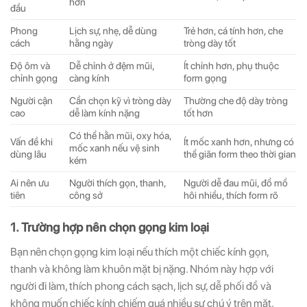
hơn
đầu
Phong
Lịch sự, nhẹ, dễ dùng
Trẻ hơn, cá tính hơn, che
cách
hằng ngày
tròng dày tốt
Độ ôm và
Dễ chỉnh ở đệm mũi,
Ít chỉnh hơn, phụ thuộc
chỉnh gọng
càng kính
form gọng
Người cận
Cần chọn kỹ vì tròng dày
Thường che độ dày tròng
cao
dễ làm kính nặng
tốt hơn
Có thể hằn mũi, oxy hóa,
Vấn đề khi
Ít mốc xanh hơn, nhưng có
mốc xanh nếu vệ sinh
dùng lâu
thể giãn form theo thời gian
kém
Ai nên ưu
Người thích gọn, thanh,
Người dễ đau mũi, đổ mồ
tiên
công sở
hôi nhiều, thích form rõ
1. Trường hợp nên chọn gọng kim loại
Bạn nên chọn gọng kim loại nếu thích một chiếc kính gọn,
thanh và không làm khuôn mặt bị nặng. Nhóm này hợp với
người đi làm, thích phong cách sạch, lịch sự, dễ phối đồ và
không muốn chiếc kính chiếm quá nhiều sự chú ý trên mặt.