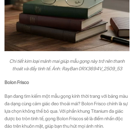
Chi tiết kim loại mảnh mai giúp mẫu gọng này trở nên thanh
thoát và đầy tinh tế. Ảnh: RayBan 0RX3694V_2509_53
Bolon Frisco
Bạn đang tìm kiếm một mẫu gọng kính thời trang với bảng màu
đa dạng cùng cảm giác đeo thoải mái? Bolon Frisco chính là sự
lựa chọn không thể bỏ qua. Với phần khung Titanium đa giác
được bo tròn tinh tế, gọng Bolon Friscos sẽ là điểm nhấn độc
đáo trên khuôn mặt, giúp bạn thu hút mọi ánh nhìn.