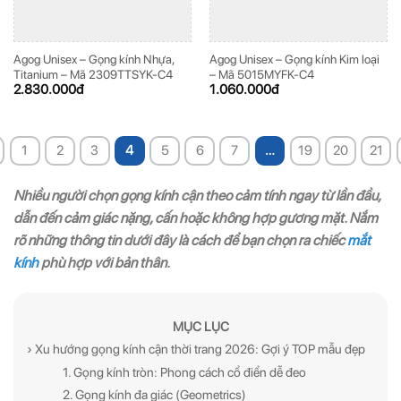
Agog Unisex – Gọng kính Nhựa,
Agog Unisex – Gọng kính Kim loại
Titanium – Mã 2309TTSYK-C4
– Mã 5015MYFK-C4
2.830.000
đ
1.060.000
đ
1
2
3
4
5
6
7
…
19
20
21
Nhiều người chọn gọng kính cận theo cảm tính ngay từ lần đầu,
dẫn đến cảm giác nặng, cấn hoặc không hợp gương mặt. Nắm
rõ những thông tin dưới đây là cách để bạn chọn ra chiếc
mắt
kính
phù hợp với bản thân.
MỤC LỤC
› Xu hướng gọng kính cận thời trang 2026: Gợi ý TOP mẫu đẹp
1. Gọng kính tròn: Phong cách cổ điển dễ đeo
2. Gọng kính đa giác (Geometrics)