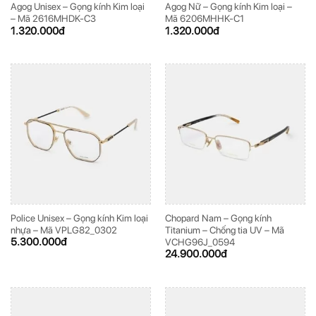
Agog Unisex – Gọng kính Kim loại
Agog Nữ – Gọng kính Kim loại –
– Mã 2616MHDK-C3
Mã 6206MHHK-C1
1.320.000
đ
1.320.000
đ
Police Unisex – Gọng kính Kim loại
Chopard Nam – Gọng kính
nhựa – Mã VPLG82_0302
Titanium – Chống tia UV – Mã
5.300.000
đ
VCHG96J_0594
24.900.000
đ