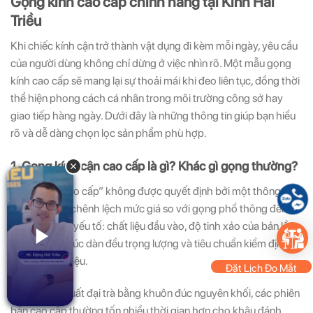
Gọng kính cao cấp chính hãng tại Kính Hải
Triều
Khi chiếc kính cận trở thành vật dụng đi kèm mỗi ngày, yêu cầu
của người dùng không chỉ dừng ở việc nhìn rõ. Một mẫu gọng
kính cao cấp sẽ mang lại sự thoải mái khi đeo liên tục, đồng thời
thể hiện phong cách cá nhân trong môi trường công sở hay
giao tiếp hàng ngày. Dưới đây là những thông tin giúp bạn hiểu
rõ và dễ dàng chọn lọc sản phẩm phù hợp.
1. Gọng kính cận cao cấp là gì? Khác gì gọng thường?
Khái niệm “cao cấp” không được quyết định bởi một thông số
duy nhất. Sự chênh lệch mức giá so với gọng phổ thông đến từ
tổng hòa các yếu tố: chất liệu đầu vào, độ tinh xảo của bản lề,
thiết kế cấu trúc dàn đều trọng lượng và tiêu chuẩn kiểm định
của thương hiệu.
Đặt Lịch Đo Mắt
Thay vì sản xuất đại trà bằng khuôn đúc nguyên khối, các phiên
bản cao cấp thường tốn nhiều thời gian hơn cho khâu đánh