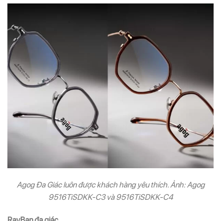
Agog Đa Giác luôn được khách hàng yêu thích. Ảnh: Agog
9516TiSDKK-C3 và 9516TiSDKK-C4
RayBan đa giác