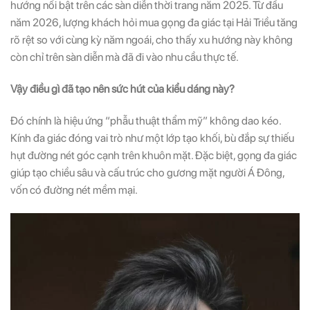
hướng nổi bật trên các sàn diễn thời trang năm 2025. Từ đầu
năm 2026, lượng khách hỏi mua gọng đa giác tại Hải Triều tăng
rõ rệt so với cùng kỳ năm ngoái, cho thấy xu hướng này không
còn chỉ trên sàn diễn mà đã đi vào nhu cầu thực tế.
Vậy điều gì đã tạo nên sức hút của kiểu dáng này?
Đó chính là hiệu ứng “phẫu thuật thẩm mỹ” không dao kéo.
Kính đa giác đóng vai trò như một lớp tạo khối, bù đắp sự thiếu
hụt đường nét góc cạnh trên khuôn mặt. Đặc biệt, gọng đa giác
giúp tạo chiều sâu và cấu trúc cho gương mặt người Á Đông,
vốn có đường nét mềm mại.