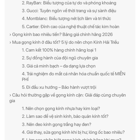
2. RayBan: Biểu tượng của tự do và phóng khoáng
3. Gucci: Tuyên ngôn về thời trang và sự sành điệu
4. Montblanc: Biểu tượng nét lịch lãm và tri thức
5. Cartier: Đỉnh cao của nghệ thuật chế tác kim hoàn
› Gọng kính bao nhiêu tiền? Bảng giá chính hãng 2026
› Mua gọng kính ở đâu tốt? 5 lý do nên chọn Kính Hải Triều
1. Cam kết 100% hàng chính hãng loại 1
2. Sự đồng hành của đội ngũ chuyên gia
3. Giá cả minh bạch – đa dạng lựa chọn
4. Trải nghiệm đo mắt cá nhân hóa chuẩn quốc tế MIỄN
PHÍ
5. Đi đầu xu hướng – Bảo hành vượt trội
› Câu hỏi thường gặp về gọng kính cận: Giải đáp cùng chuyên
gia
1. Nên chọn gọng kính nhựa hay kim loại?
2. Làm sao để vệ sinh kính, bảo quản kính tốt?
3. Nên đeo kính gọng trắng hay đen?
4. Giá thay, sửa gọng kính khi bị hư, lỏng ốc bao nhiêu?
5. Làm sao phân biệt gọng kính chính hãng khi mua?