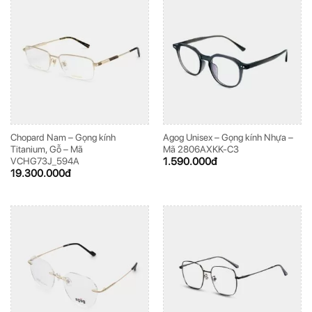
Chopard Nam – Gọng kính
Agog Unisex – Gọng kính Nhựa –
Titanium, Gỗ – Mã
Mã 2806AXKK-C3
1.590.000
đ
VCHG73J_594A
19.300.000
đ