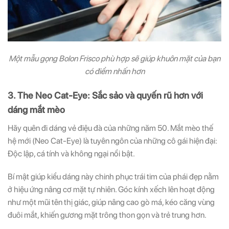
Một mẫu gọng Bolon Frisco phù hợp sẽ giúp khuôn mặt của bạn
có điểm nhấn hơn
3. The Neo Cat-Eye: Sắc sảo và quyến rũ hơn với
dáng mắt mèo
Hãy quên đi dáng vẻ điệu đà của những năm 50. Mắt mèo thế
hệ mới (Neo Cat-Eye) là tuyên ngôn của những cô gái hiện đại:
Độc lập, cá tính và không ngại nổi bật.
Bí mật giúp kiểu dáng này chinh phục trái tim của phái đẹp nằm
ở hiệu ứng nâng cơ mặt tự nhiên. Góc kính xếch lên hoạt động
như một mũi tên thị giác, giúp nâng cao gò má, kéo căng vùng
đuôi mắt, khiến gương mặt trông thon gọn và trẻ trung hơn.