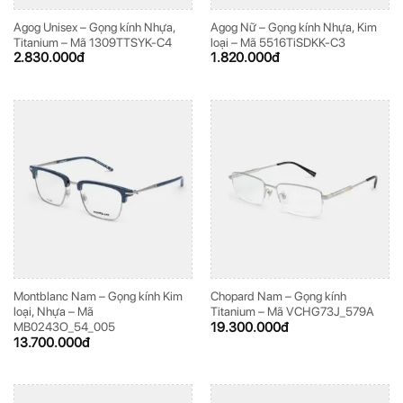
Agog Unisex – Gọng kính Nhựa,
Agog Nữ – Gọng kính Nhựa, Kim
Titanium – Mã 1309TTSYK-C4
loại – Mã 5516TiSDKK-C3
2.830.000
đ
1.820.000
đ
Montblanc Nam – Gọng kính Kim
Chopard Nam – Gọng kính
loại, Nhựa – Mã
Titanium – Mã VCHG73J_579A
19.300.000
đ
MB0243O_54_005
13.700.000
đ