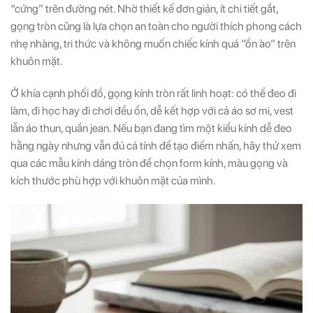
“cứng” trên đường nét. Nhờ thiết kế đơn giản, ít chi tiết gắt,
gọng tròn cũng là lựa chọn an toàn cho người thích phong cách
nhẹ nhàng, tri thức và không muốn chiếc kính quá “ồn ào” trên
khuôn mặt.
Ở khía cạnh phối đồ, gọng kính tròn rất linh hoạt: có thể đeo đi
làm, đi học hay đi chơi đều ổn, dễ kết hợp với cả áo sơ mi, vest
lẫn áo thun, quần jean. Nếu bạn đang tìm một kiểu kính dễ đeo
hằng ngày nhưng vẫn đủ cá tính để tạo điểm nhấn, hãy thử xem
qua các mẫu kính dáng tròn để chọn form kính, màu gọng và
kích thước phù hợp với khuôn mặt của mình.