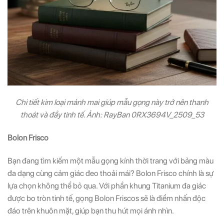
Chi tiết kim loại mảnh mai giúp mẫu gọng này trở nên thanh
thoát và đầy tinh tế. Ảnh: RayBan 0RX3694V_2509_53
Bolon Frisco
Bạn đang tìm kiếm một mẫu gọng kính thời trang với bảng màu
đa dạng cùng cảm giác đeo thoải mái? Bolon Frisco chính là sự
lựa chọn không thể bỏ qua. Với phần khung Titanium đa giác
được bo tròn tinh tế, gọng Bolon Friscos sẽ là điểm nhấn độc
đáo trên khuôn mặt, giúp bạn thu hút mọi ánh nhìn.