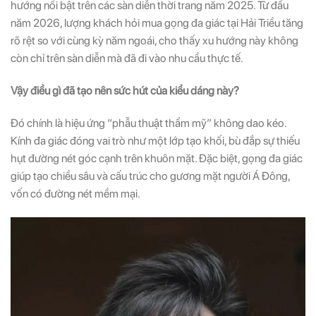
hướng nổi bật trên các sàn diễn thời trang năm 2025. Từ đầu
năm 2026, lượng khách hỏi mua gọng đa giác tại Hải Triều tăng
rõ rệt so với cùng kỳ năm ngoái, cho thấy xu hướng này không
còn chỉ trên sàn diễn mà đã đi vào nhu cầu thực tế.
Vậy điều gì đã tạo nên sức hút của kiểu dáng này?
Đó chính là hiệu ứng “phẫu thuật thẩm mỹ” không dao kéo.
Kính đa giác đóng vai trò như một lớp tạo khối, bù đắp sự thiếu
hụt đường nét góc cạnh trên khuôn mặt. Đặc biệt, gọng đa giác
giúp tạo chiều sâu và cấu trúc cho gương mặt người Á Đông,
vốn có đường nét mềm mại.