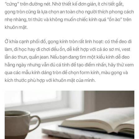
“cứng” trên đường nét. Nhờ thiết kế đơn giản, ít chi tiết gắt,
gọng tròn cũng là lựa chọn an toàn cho người thích phong cách
nhẹ nhàng, tri thức và không muốn chiếc kính quá “ồn ào” trên
khuôn mặt.
Ở khía cạnh phối đồ, gọng kính tròn rất linh hoạt: có thể đeo đi
làm, đi học hay đi chơi đều ổn, dễ kết hợp với cả áo sơ mi, vest
lẫn áo thun, quần jean. Nếu bạn đang tìm một kiểu kính dễ đeo
hằng ngày nhưng vẫn đủ cá tính để tạo điểm nhấn, hãy thử xem
qua các mẫu kính dáng tròn để chọn form kính, màu gọng và
kích thước phù hợp với khuôn mặt của mình.