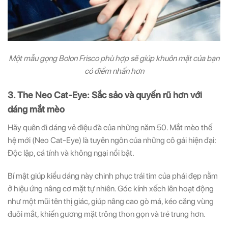
Một mẫu gọng Bolon Frisco phù hợp sẽ giúp khuôn mặt của bạn
có điểm nhấn hơn
3. The Neo Cat-Eye: Sắc sảo và quyến rũ hơn với
dáng mắt mèo
Hãy quên đi dáng vẻ điệu đà của những năm 50. Mắt mèo thế
hệ mới (Neo Cat-Eye) là tuyên ngôn của những cô gái hiện đại:
Độc lập, cá tính và không ngại nổi bật.
Bí mật giúp kiểu dáng này chinh phục trái tim của phái đẹp nằm
ở hiệu ứng nâng cơ mặt tự nhiên. Góc kính xếch lên hoạt động
như một mũi tên thị giác, giúp nâng cao gò má, kéo căng vùng
đuôi mắt, khiến gương mặt trông thon gọn và trẻ trung hơn.