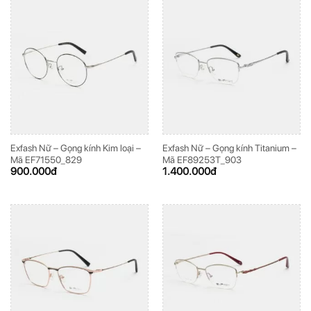
Exfash Nữ – Gọng kính Kim loại –
Exfash Nữ – Gọng kính Titanium –
Mã EF71550_829
Mã EF89253T_903
900.000
đ
1.400.000
đ