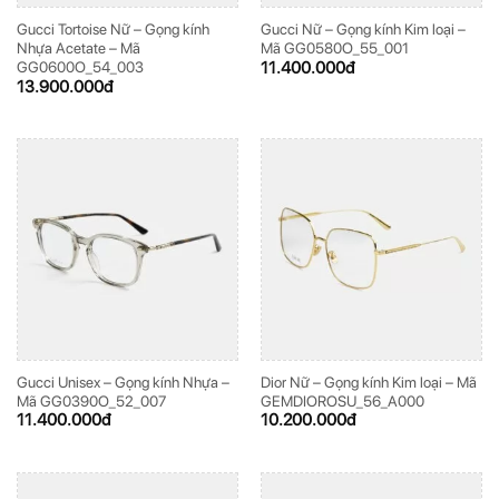
Gucci Tortoise Nữ – Gọng kính
Gucci Nữ – Gọng kính Kim loại –
Nhựa Acetate – Mã
Mã GG0580O_55_001
11.400.000
đ
GG0600O_54_003
13.900.000
đ
Gucci Unisex – Gọng kính Nhựa –
Dior Nữ – Gọng kính Kim loại – Mã
Mã GG0390O_52_007
GEMDIOROSU_56_A000
11.400.000
đ
10.200.000
đ