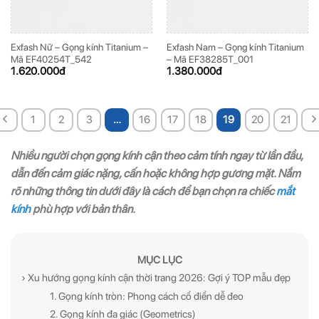
Exfash Nữ – Gọng kính Titanium –
Exfash Nam – Gọng kính Titanium
Mã EF40254T_542
– Mã EF38285T_001
1.620.000
đ
1.380.000
đ
1
2
3
…
16
17
18
19
20
21
Nhiều người chọn gọng kính cận theo cảm tính ngay từ lần đầu,
dẫn đến cảm giác nặng, cấn hoặc không hợp gương mặt. Nắm
rõ những thông tin dưới đây là cách để bạn chọn ra chiếc
mắt
kính
phù hợp với bản thân.
MỤC LỤC
› Xu hướng gọng kính cận thời trang 2026: Gợi ý TOP mẫu đẹp
1. Gọng kính tròn: Phong cách cổ điển dễ đeo
2. Gọng kính đa giác (Geometrics)