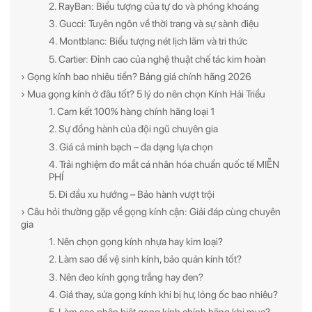
2. RayBan: Biểu tượng của tự do và phóng khoáng
3. Gucci: Tuyên ngôn về thời trang và sự sành điệu
4. Montblanc: Biểu tượng nét lịch lãm và tri thức
5. Cartier: Đỉnh cao của nghệ thuật chế tác kim hoàn
› Gọng kính bao nhiêu tiền? Bảng giá chính hãng 2026
› Mua gọng kính ở đâu tốt? 5 lý do nên chọn Kính Hải Triều
1. Cam kết 100% hàng chính hãng loại 1
2. Sự đồng hành của đội ngũ chuyên gia
3. Giá cả minh bạch – đa dạng lựa chọn
4. Trải nghiệm đo mắt cá nhân hóa chuẩn quốc tế MIỄN
PHÍ
5. Đi đầu xu hướng – Bảo hành vượt trội
› Câu hỏi thường gặp về gọng kính cận: Giải đáp cùng chuyên
gia
1. Nên chọn gọng kính nhựa hay kim loại?
2. Làm sao để vệ sinh kính, bảo quản kính tốt?
3. Nên đeo kính gọng trắng hay đen?
4. Giá thay, sửa gọng kính khi bị hư, lỏng ốc bao nhiêu?
5. Làm sao phân biệt gọng kính chính hãng khi mua?