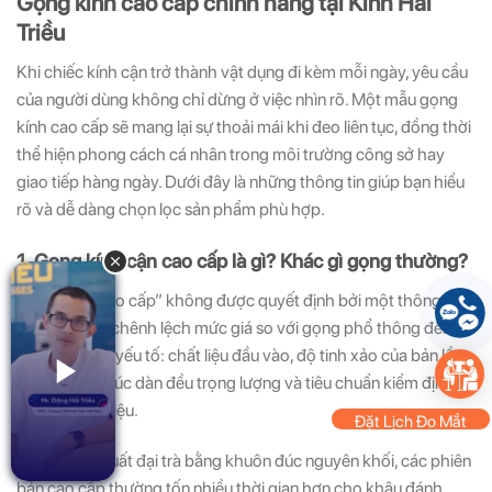
Gọng kính cao cấp chính hãng tại Kính Hải
Triều
Khi chiếc kính cận trở thành vật dụng đi kèm mỗi ngày, yêu cầu
của người dùng không chỉ dừng ở việc nhìn rõ. Một mẫu gọng
kính cao cấp sẽ mang lại sự thoải mái khi đeo liên tục, đồng thời
thể hiện phong cách cá nhân trong môi trường công sở hay
giao tiếp hàng ngày. Dưới đây là những thông tin giúp bạn hiểu
rõ và dễ dàng chọn lọc sản phẩm phù hợp.
1. Gọng kính cận cao cấp là gì? Khác gì gọng thường?
Khái niệm “cao cấp” không được quyết định bởi một thông số
duy nhất. Sự chênh lệch mức giá so với gọng phổ thông đến từ
tổng hòa các yếu tố: chất liệu đầu vào, độ tinh xảo của bản lề,
thiết kế cấu trúc dàn đều trọng lượng và tiêu chuẩn kiểm định
của thương hiệu.
Đặt Lịch Đo Mắt
Thay vì sản xuất đại trà bằng khuôn đúc nguyên khối, các phiên
bản cao cấp thường tốn nhiều thời gian hơn cho khâu đánh