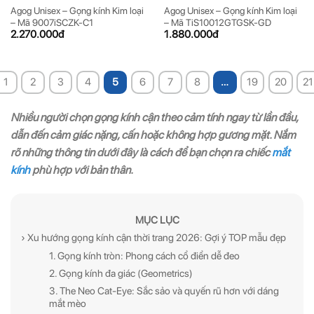
Agog Unisex – Gọng kính Kim loại
Agog Unisex – Gọng kính Kim loại
– Mã 9007iSCZK-C1
– Mã TiS10012GTGSK-GD
2.270.000
đ
1.880.000
đ
1
2
3
4
5
6
7
8
…
19
20
21
Nhiều người chọn gọng kính cận theo cảm tính ngay từ lần đầu,
dẫn đến cảm giác nặng, cấn hoặc không hợp gương mặt. Nắm
rõ những thông tin dưới đây là cách để bạn chọn ra chiếc
mắt
kính
phù hợp với bản thân.
MỤC LỤC
› Xu hướng gọng kính cận thời trang 2026: Gợi ý TOP mẫu đẹp
1. Gọng kính tròn: Phong cách cổ điển dễ đeo
2. Gọng kính đa giác (Geometrics)
3. The Neo Cat-Eye: Sắc sảo và quyến rũ hơn với dáng
mắt mèo