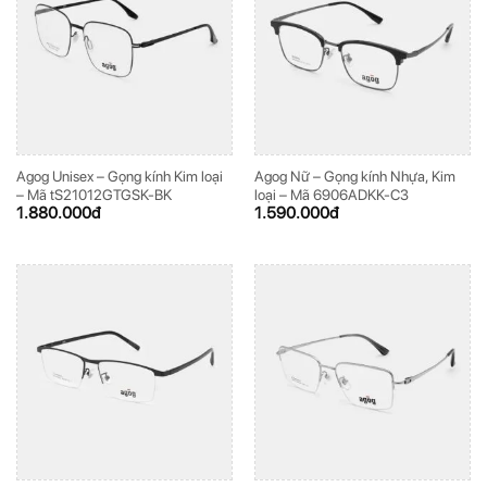
Agog Unisex – Gọng kính Kim loại
Agog Nữ – Gọng kính Nhựa, Kim
– Mã tS21012GTGSK-BK
loại – Mã 6906ADKK-C3
1.880.000
đ
1.590.000
đ