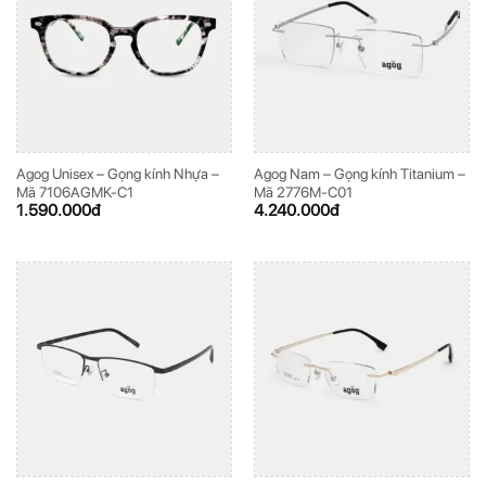
Agog Unisex – Gọng kính Nhựa –
Agog Nam – Gọng kính Titanium –
Mã 7106AGMK-C1
Mã 2776M-C01
1.590.000
đ
4.240.000
đ