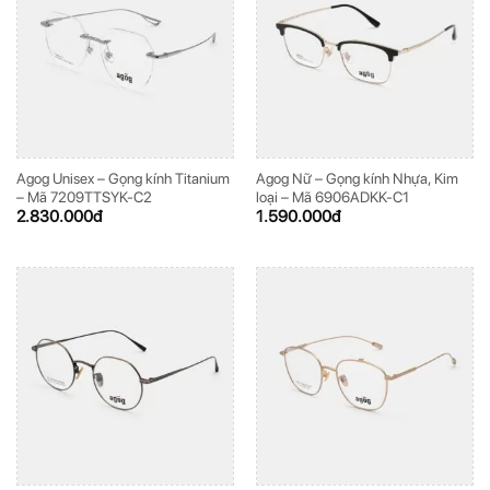
Agog Unisex – Gọng kính Titanium
Agog Nữ – Gọng kính Nhựa, Kim
– Mã 7209TTSYK-C2
loại – Mã 6906ADKK-C1
2.830.000
đ
1.590.000
đ