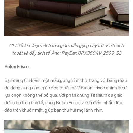
Chi tiết kim loại mảnh mai giúp mẫu gọng này trở nên thanh
thoát và đầy tinh tế. Ảnh: RayBan 0RX3694V_2509_53
Bolon Frisco
Bạn đang tìm kiếm một mẫu gọng kính thời trang với bảng màu
đa dạng cùng cảm giác đeo thoải mái? Bolon Frisco chính là sự
lựa chọn không thể bỏ qua. Với phần khung Titanium đa giác
được bo tròn tinh tế, gọng Bolon Friscos sẽ là điểm nhấn độc
đáo trên khuôn mặt, giúp bạn thu hút mọi ánh nhìn.