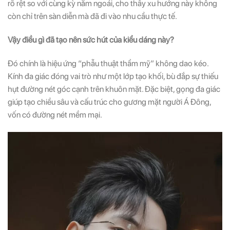
rõ rệt so với cùng kỳ năm ngoái, cho thấy xu hướng này không
còn chỉ trên sàn diễn mà đã đi vào nhu cầu thực tế.
Vậy điều gì đã tạo nên sức hút của kiểu dáng này?
Đó chính là hiệu ứng “phẫu thuật thẩm mỹ” không dao kéo.
Kính đa giác đóng vai trò như một lớp tạo khối, bù đắp sự thiếu
hụt đường nét góc cạnh trên khuôn mặt. Đặc biệt, gọng đa giác
giúp tạo chiều sâu và cấu trúc cho gương mặt người Á Đông,
vốn có đường nét mềm mại.