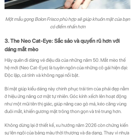
Một mẫu gọng Bolon Frisco phù hợp sẽ giúp khuôn mặt của bạn
có điểm nhấn hơn
3. The Neo Cat-Eye: Sắc sảo và quyến rũ hơn với
dáng mắt mèo
Hãy quên đi dáng vẻ điệu đà của những năm 50. Mắt mèo thế
hệ mới (Neo Cat-Eye) là tuyên ngôn của những cô gái hiện đại:
Độc lập, cá tính và không ngại nổi bật.
Bí mật giúp kiểu dáng này chinh phục trái tim của phái đẹp nằm
ở hiệu ứng nâng cơ mặt tự nhiên. Góc kính xếch lên hoạt động
như một mũi tên thị giác, giúp nâng cao gò má, kéo căng vùng
đuôi mắt, khiến gương mặt trông thon gọn và trẻ trung hơn.
Không dừng lại ở thiết kế, xu hướng năm 2026 còn chứng kiến
sự lên ngôi của bảng màu thời thượng và đa dạng. Thay vì nhựa