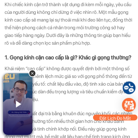
Khi chiếc kính cận trở thành vật dụng đi kèm mỗi ngày, yêu cầu
của người dùng không chỉ dừng ở việc nhìn rõ. Một mẫu gọng
kính cao cấp sẽ mang lại sự thoải mái khi đeo liên tục, đồng thời
thể hiện phong cách cá nhân trong môi trường công sở hay
giao tiếp hàng ngày. Dưới đây là những thông tin giúp bạn hiểu
rõ và dễ dàng chọn lọc sản phẩm phù hợp.
1. Gọng kính cận cao cấp là gì? Khác gì gọng thường?
Khái niệm “cao cấp” không được quyết định bởi một thông số
duy nhất. Sự chênh lệch mức giá so với gọng phổ thông đến từ
tổng hòa các yếu tố: chất liệu đầu vào, độ tinh xảo của bản lề,
thiết kế cấu trúc dàn đều trọng lượng và tiêu chuẩn kiểm định
của thương hiệu.
Thay vì sản xuất đại trà bằng khuôn đúc nguyên khối, các phiên
Đặt Lịch Đo Mắt
bản cao cấp thường tốn nhiều thời gian hơn cho khâu đánh
bóng bề mặt và tinh chỉnh khớp nối. Điều này giúp gọng kính
đóng mở mượt mà, bề mặt vật liệu hạn chế tình trạng kích ứng