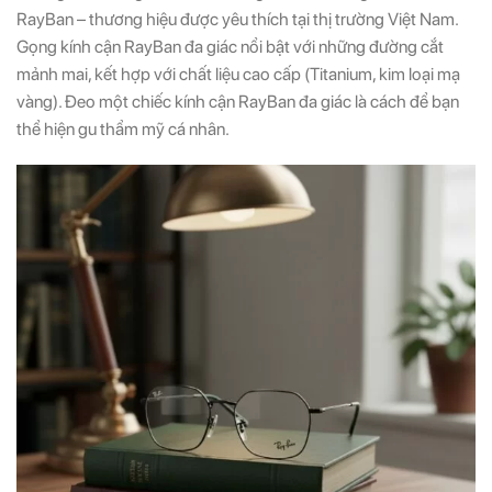
RayBan – thương hiệu được yêu thích tại thị trường Việt Nam.
Gọng kính cận RayBan đa giác nổi bật với những đường cắt
mảnh mai, kết hợp với chất liệu cao cấp (Titanium, kim loại mạ
vàng). Đeo một chiếc kính cận RayBan đa giác là cách để bạn
thể hiện gu thẩm mỹ cá nhân.