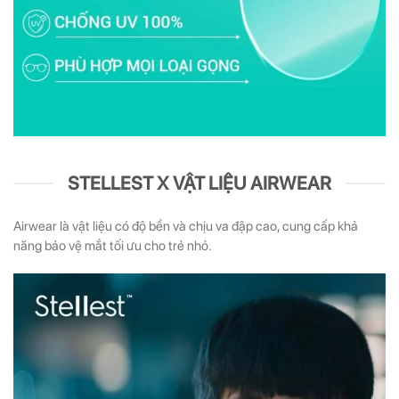
STELLEST X VẬT LIỆU AIRWEAR
Airwear là vật liệu có độ bền và chịu va đập cao, cung cấp khả
năng bảo vệ mắt tối ưu cho trẻ nhỏ.