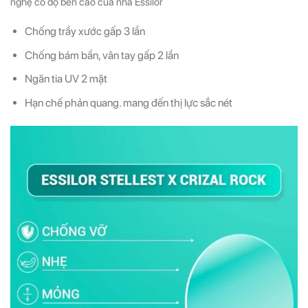
nghệ có độ bền cao của nhà Essilor
Chống trầy xước gấp 3 lần
Chống bám bẩn, vân tay gấp 2 lần
Ngăn tia UV 2 mặt
Hạn chế phản quang. mang đến thị lực sắc nét