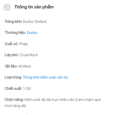
Thông tin sản phẩm
ĐĂNG KÝ NGAY ĐỂ NHẬN
ĐĂNG KÝ NGAY ĐỂ NHẬN
Những thông tin hữu ích và ưu đãi quà tặng dành riêng
Những thông tin hữu ích & ưu đãi đặc biệt dành riêng
Tròng kính:
Essilor Stellest
cho bạn!
cho bạn!
Thương hiệu
:
Essilor
Xuất xứ
: Pháp
Lớp phủ
: Crizal Rock
ĐĂNG KÝ
ĐĂNG KÝ
Vật liệu:
AirWear
(Vui lòng check thư mục Promotion hoặc Spam nếu bạn không thấy email từ Hải
(Vui lòng check thư mục Promotion hoặc Spam nếu bạn không thấy email từ Hải
Loại tròng
:
Tròng kính kiểm soát cận thị
Triều)
Triều)
Chiết suất
: 1.59
Chức năng:
Kiểm soát độ dài trục nhãn cầu (Làm chậm quá
trình tăng độ)