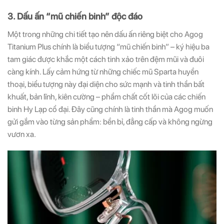
3. Dấu ấn “mũ chiến binh” độc đáo
Một trong những chi tiết tạo nên dấu ấn riêng biệt cho Agog
Titanium Plus chính là biểu tượng “mũ chiến binh” – ký hiệu ba
tam giác được khắc một cách tinh xảo trên đệm mũi và đuôi
càng kính. Lấy cảm hứng từ những chiếc mũ Sparta huyền
thoại, biểu tượng này đại diện cho sức mạnh và tinh thần bất
khuất, bản lĩnh, kiên cường – phẩm chất cốt lõi của các chiến
binh Hy Lạp cổ đại. Đây cũng chính là tinh thần mà Agog muốn
gửi gắm vào từng sản phẩm: bền bỉ, đẳng cấp và không ngừng
vươn xa.