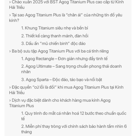
› Chào xuân 2025 với BST Agog Titanium Plus cao cấp từ Kính
Hải Triều
› Tại sao Agog Titanium Plus là “chân ái” của những tín đồ yêu
kính?
1. Khung Titanium siêu nhẹ và bền bỉ
2. Thiết kế càng thanh mảnh, đàn hồi
3. Dấu ấn “mũ chiến binh” độc đáo
› Ba bộ sưu tập Agog Titanium Plus với ba cá tính riêng
1. Agog Rectangle – Đơn giản nhưng đầy tinh tế
2. Agog Ultimate – Sang trọng chuẩn phong thái doanh
nhân
3. Agog Sparta – Độc đáo, táo bạo và nổi bật
› Đặc quyền “cứ lỗi là đổi” khi mua Agog Titanium Plus tại Kính
Hải Triều
› Dịch vụ đặc biệt dành cho khách hàng mua kính Agog
Titanium Plus
1. Quy trình đo mắt cá nhân hoá 12 bước theo chuẩn quốc
tế
2. Miễn phí thay tròng với chính sách bảo hành tầm nhìn 6
tháng