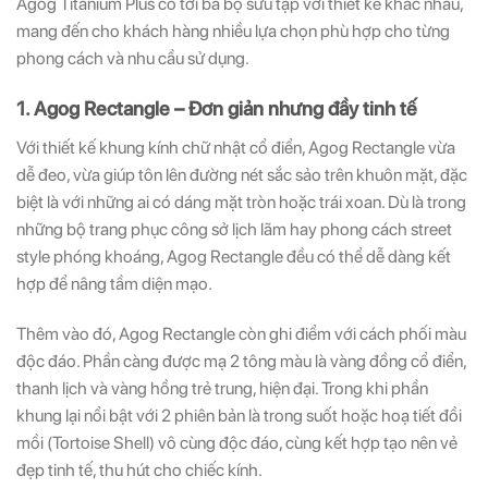
Agog Titanium Plus có tới ba bộ sưu tập với thiết kế khác nhau,
mang đến cho khách hàng nhiều lựa chọn phù hợp cho từng
phong cách và nhu cầu sử dụng.
1. Agog Rectangle – Đơn giản nhưng đầy tinh tế
Với thiết kế khung kính chữ nhật cổ điển, Agog Rectangle vừa
dễ đeo, vừa giúp tôn lên đường nét sắc sảo trên khuôn mặt, đặc
biệt là với những ai có dáng mặt tròn hoặc trái xoan. Dù là trong
những bộ trang phục công sở lịch lãm hay phong cách street
style phóng khoáng, Agog Rectangle đều có thể dễ dàng kết
hợp để nâng tầm diện mạo.
Thêm vào đó, Agog Rectangle còn ghi điểm với cách phối màu
độc đáo. Phần càng được mạ 2 tông màu là vàng đồng cổ điển,
thanh lịch và vàng hồng trẻ trung, hiện đại. Trong khi phần
khung lại nổi bật với 2 phiên bản là trong suốt hoặc hoạ tiết đồi
mồi (Tortoise Shell) vô cùng độc đáo, cùng kết hợp tạo nên vẻ
đẹp tinh tế, thu hút cho chiếc kính.