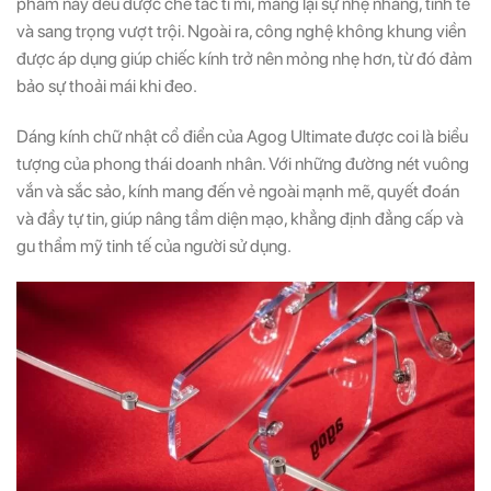
phẩm này đều được chế tác tỉ mỉ, mang lại sự nhẹ nhàng, tinh tế
và sang trọng vượt trội. Ngoài ra, công nghệ không khung viền
được áp dụng giúp chiếc kính trở nên mỏng nhẹ hơn, từ đó đảm
bảo sự thoải mái khi đeo.
Dáng kính chữ nhật cổ điển của Agog Ultimate được coi là biểu
tượng của phong thái doanh nhân. Với những đường nét vuông
vắn và sắc sảo, kính mang đến vẻ ngoài mạnh mẽ, quyết đoán
và đầy tự tin, giúp nâng tầm diện mạo, khẳng định đẳng cấp và
gu thẩm mỹ tinh tế của người sử dụng.