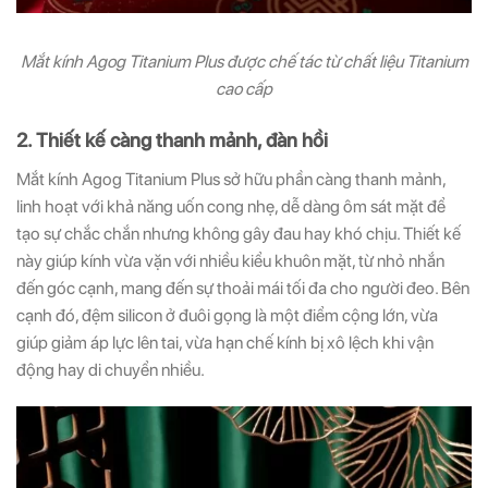
Mắt kính Agog Titanium Plus được chế tác từ chất liệu Titanium
cao cấp
2. Thiết kế càng thanh mảnh, đàn hồi
Mắt kính Agog Titanium Plus sở hữu phần càng thanh mảnh,
linh hoạt với khả năng uốn cong nhẹ, dễ dàng ôm sát mặt để
tạo sự chắc chắn nhưng không gây đau hay khó chịu. Thiết kế
này giúp kính vừa vặn với nhiều kiểu khuôn mặt, từ nhỏ nhắn
đến góc cạnh, mang đến sự thoải mái tối đa cho người đeo. Bên
cạnh đó, đệm silicon ở đuôi gọng là một điểm cộng lớn, vừa
giúp giảm áp lực lên tai, vừa hạn chế kính bị xô lệch khi vận
động hay di chuyển nhiều.