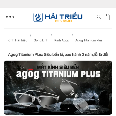
Skip
to
content
Kính Hải Triều
Gọng kính
Kính Agog
Agog Titanium Plus
Agog Titanium Plus: Siêu bền bỉ, bảo hành 2 năm, lỗi là đổi