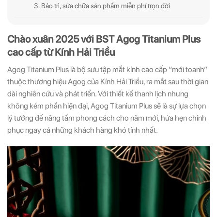
3. Bảo trì, sửa chữa sản phẩm miễn phí trọn đời
Chào xuân 2025 với BST Agog Titanium Plus
cao cấp từ Kính Hải Triều
Agog Titanium Plus là bộ sưu tập mắt kính cao cấp “mới toanh”
thuộc thương hiệu Agog của Kính Hải Triều, ra mắt sau thời gian
dài nghiên cứu và phát triển. Với thiết kế thanh lịch nhưng
không kém phần hiện đại, Agog Titanium Plus sẽ là sự lựa chọn
lý tưởng để nâng tầm phong cách cho năm mới, hứa hẹn chinh
phục ngay cả những khách hàng khó tính nhất.