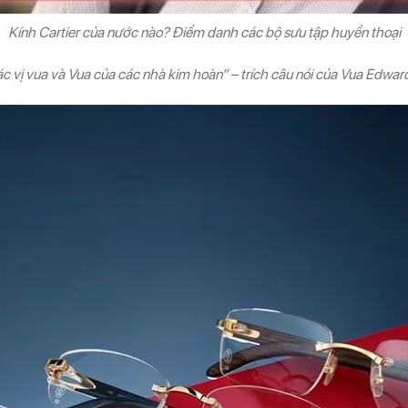
Kính Cartier của nước nào? Điểm danh các bộ sưu tập huyền thoại
 vị vua và Vua của các nhà kim hoàn” – trích câu nói của Vua Edward