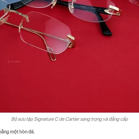
Bộ sưu tập Signature C de Cartier sang trọng và đẳng cấp
 bằng một hòn đá.