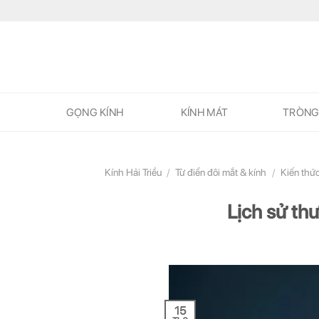
Skip
to
content
GỌNG KÍNH
KÍNH MÁT
TRÒNG
Kính Hải Triều
/
Từ điển đôi mắt & kính
/
Kiến thứ
Lịch sử th
15