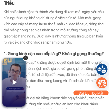
Triều
Khi chiếc kính cận trở thành vật dụng đi kèm mỗi ngày, yêu cầu
của người dùng không chỉ dừng ở việc nhìn rõ. Một mẫu gọng
kính cao cấp sẽ mang lại sự thoải mái khi đeo liên tục, đồng thời
thể hiện phong cách cá nhân trong môi trường công sở hay
giao tiếp hàng ngày. Dưới đây là những thông tin giúp bạn hiểu
rõ và dễ dàng chọn lọc sản phẩm phù hợp.
1. Gọng kính cận cao cấp là gì? Khác gì gọng thường?
Khái niệm “cao cấp” không được quyết định bởi một thông số
duy nhất. Sự chênh lệch mức giá so với gọng phổ thông đến từ
tổng hòa các yếu tố: chất liệu đầu vào, độ tinh xảo của bản lề,
thiết kế cấu trúc dàn đều trọng lượng và tiêu chuẩn kiểm định
của thương hiệu.
Đặt Lịch Đo Mắt
Thay vì sản xuất đại trà bằng khuôn đúc nguyên khối, các phiên
bản cao cấp thường tốn nhiều thời gian hơn cho khâu đánh