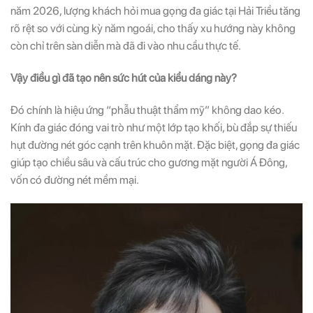
năm 2026, lượng khách hỏi mua gọng đa giác tại Hải Triều tăng
rõ rệt so với cùng kỳ năm ngoái, cho thấy xu hướng này không
còn chỉ trên sàn diễn mà đã đi vào nhu cầu thực tế.
Vậy điều gì đã tạo nên sức hút của kiểu dáng này?
Đó chính là hiệu ứng “phẫu thuật thẩm mỹ” không dao kéo.
Kính đa giác đóng vai trò như một lớp tạo khối, bù đắp sự thiếu
hụt đường nét góc cạnh trên khuôn mặt. Đặc biệt, gọng đa giác
giúp tạo chiều sâu và cấu trúc cho gương mặt người Á Đông,
vốn có đường nét mềm mại.