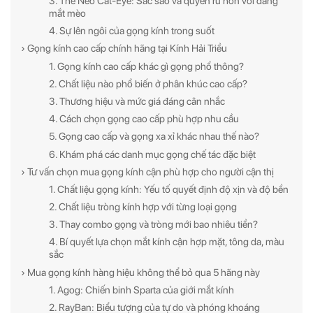
3. The Neo Cat-Eye: Sắc sảo và quyến rũ hơn với dáng
mắt mèo
4. Sự lên ngôi của gọng kính trong suốt
› Gọng kính cao cấp chính hãng tại Kính Hải Triều
1. Gọng kính cao cấp khác gì gọng phổ thông?
2. Chất liệu nào phổ biến ở phân khúc cao cấp?
3. Thương hiệu và mức giá đáng cân nhắc
4. Cách chọn gọng cao cấp phù hợp nhu cầu
5. Gọng cao cấp và gọng xa xỉ khác nhau thế nào?
6. Khám phá các danh mục gọng chế tác đặc biệt
› Tư vấn chọn mua gọng kính cận phù hợp cho người cận thị
1. Chất liệu gọng kính: Yếu tố quyết định độ xịn và độ bền
2. Chất liệu tròng kính hợp với từng loại gọng
3. Thay combo gọng và tròng mới bao nhiêu tiền?
4. Bí quyết lựa chọn mắt kính cận hợp mặt, tông da, màu
sắc
› Mua gọng kính hàng hiệu không thể bỏ qua 5 hãng này
1. Agog: Chiến binh Sparta của giới mắt kính
2. RayBan: Biểu tượng của tự do và phóng khoáng