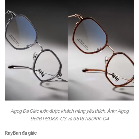
Agog Đa Giác luôn được khách hàng yêu thích. Ảnh: Agog
9516TiSDKK-C3 và 9516TiSDKK-C4
RayBan đa giác