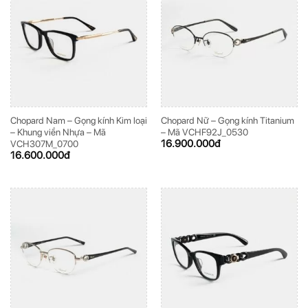
Chopard Nam – Gọng kính Kim loại
Chopard Nữ – Gọng kính Titanium
– Khung viền Nhựa – Mã
– Mã VCHF92J_0530
16.900.000
đ
VCH307M_0700
16.600.000
đ