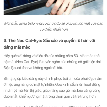
Một mẫu gọng Bolon Frisco phù hợp sẽ giúp khuôn mặt của bạn
có điểm nhấn hơn
3. The Neo Cat-Eye: Sắc sảo và quyến rũ hơn với
dáng mắt mèo
Hãy quên đi dáng vẻ điệu đà của những năm 50. Mắt mèo thế
hệ mới (Neo Cat-Eye) là tuyên ngôn của những cô gái hiện đại:
Độc lập, cá tính và không ngại nổi bật.
Bí mật giúp kiểu dáng này chinh phục trái tim của phái đẹp nằm
ở hiệu ứng nâng cơ mặt tự nhiên. Góc kính xếch lên hoạt động
như một mũi tên thị giác, giúp nâng cao gò má, kéo căng vùng
đuôi mắt, khiến gương mặt trông thon gọn và trẻ trung hơn.