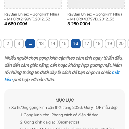
RayBan Unisex – Gọng kính Nhựa
RayBan Unisex – Gọng kính Nhựa
– Mã 0RX2199VF_2012_52
– Mã 0RX4379VD_2012_53
4.660.000
đ
3.260.000
đ
2
3
…
13
14
15
16
17
18
19
20
Nhiều người chọn gọng kính cận theo cảm tính ngay từ lần đầu,
dẫn đến cảm giác nặng, cấn hoặc không hợp gương mặt. Nắm
rõ những thông tin dưới đây là cách để bạn chọn ra chiếc
mắt
kính
phù hợp với bản thân.
MỤC LỤC
› Xu hướng gọng kính cận thời trang 2026: Gợi ý TOP mẫu đẹp
1. Gọng kính tròn: Phong cách cổ điển dễ đeo
2. Gọng kính đa giác (Geometrics)