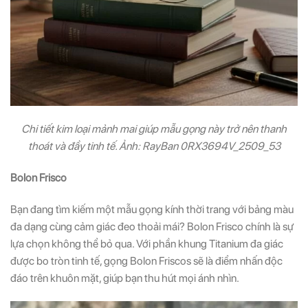
Chi tiết kim loại mảnh mai giúp mẫu gọng này trở nên thanh
thoát và đầy tinh tế. Ảnh: RayBan 0RX3694V_2509_53
Bolon Frisco
Bạn đang tìm kiếm một mẫu gọng kính thời trang với bảng màu
đa dạng cùng cảm giác đeo thoải mái? Bolon Frisco chính là sự
lựa chọn không thể bỏ qua. Với phần khung Titanium đa giác
được bo tròn tinh tế, gọng Bolon Friscos sẽ là điểm nhấn độc
đáo trên khuôn mặt, giúp bạn thu hút mọi ánh nhìn.