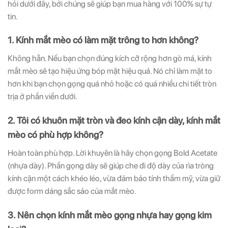
hỏi dưới đây, bởi chúng sẽ giúp bạn mua hàng với 100% sự tự
tin.
1. Kính mắt mèo có làm mặt trông to hơn không?
Không hẳn. Nếu bạn chọn đúng kích cỡ rộng hơn gò má, kính
mắt mèo sẽ tạo hiệu ứng bóp mặt hiệu quả. Nó chỉ làm mặt to
hơn khi bạn chọn gọng quá nhỏ hoặc có quá nhiều chi tiết tròn
trịa ở phần viền dưới.
2. Tôi có khuôn mặt tròn và đeo kính cận dày, kính mắt
mèo có phù hợp không?
Hoàn toàn phù hợp. Lời khuyên là hãy chọn gọng Bold Acetate
(nhựa dày). Phần gọng dày sẽ giúp che đi độ dày của rìa tròng
kính cận một cách khéo léo, vừa đảm bảo tính thẩm mỹ, vừa giữ
được form dáng sắc sảo của mắt mèo.
3. Nên chọn kính mắt mèo gọng nhựa hay gọng kim