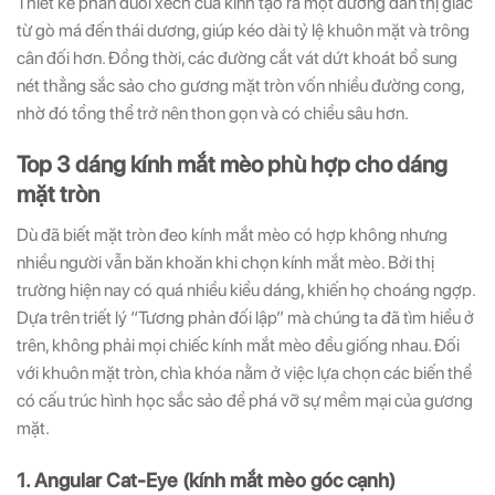
Thiết kế phần đuôi xếch của kính tạo ra một đường dẫn thị giác
từ gò má đến thái dương, giúp kéo dài tỷ lệ khuôn mặt và trông
cân đối hơn. Đồng thời, các đường cắt vát dứt khoát bổ sung
nét thẳng sắc sảo cho gương mặt tròn vốn nhiều đường cong,
nhờ đó tổng thể trở nên thon gọn và có chiều sâu hơn.
Top 3 dáng kính mắt mèo phù hợp cho dáng
mặt tròn
Dù đã biết mặt tròn đeo kính mắt mèo có hợp không nhưng
nhiều người vẫn băn khoăn khi chọn kính mắt mèo. Bởi thị
trường hiện nay có quá nhiều kiểu dáng, khiến họ choáng ngợp.
Dựa trên triết lý “Tương phản đối lập” mà chúng ta đã tìm hiểu ở
trên, không phải mọi chiếc kính mắt mèo đều giống nhau. Đối
với khuôn mặt tròn, chìa khóa nằm ở việc lựa chọn các biến thể
có cấu trúc hình học sắc sảo để phá vỡ sự mềm mại của gương
mặt.
1. Angular Cat-Eye (kính mắt mèo góc cạnh)