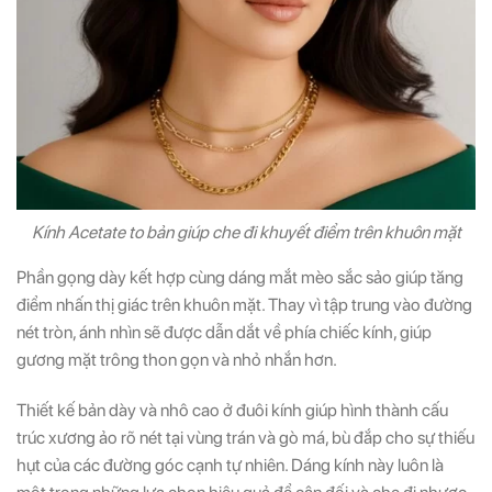
Kính Acetate to bản giúp che đi khuyết điểm trên khuôn mặt
Phần gọng dày kết hợp cùng dáng mắt mèo sắc sảo giúp tăng
điểm nhấn thị giác trên khuôn mặt. Thay vì tập trung vào đường
nét tròn, ánh nhìn sẽ được dẫn dắt về phía chiếc kính, giúp
gương mặt trông thon gọn và nhỏ nhắn hơn.
Thiết kế bản dày và nhô cao ở đuôi kính giúp hình thành cấu
trúc xương ảo rõ nét tại vùng trán và gò má, bù đắp cho sự thiếu
hụt của các đường góc cạnh tự nhiên. Dáng kính này luôn là