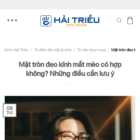
Skip
to
content
Kính Hải Triều
/
Từ điển đôi mắt & kính
/
Tư vấn chọn mua
/
Mặt tròn đeo kín
Mặt tròn đeo kính mắt mèo có hợp
không? Những điều cần lưu ý
06
Th2