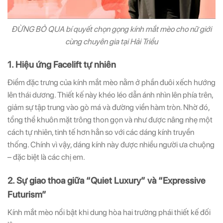
ĐỪNG BỎ QUA bí quyết chọn gọng kính mắt mèo cho nữ giới
cùng chuyên gia tại Hải Triều
1. Hiệu ứng Facelift tự nhiên
Điểm đặc trưng của kính mắt mèo nằm ở phần đuôi xếch hướng
lên thái dương. Thiết kế này khéo léo dẫn ánh nhìn lên phía trên,
giảm sự tập trung vào gò má và đường viền hàm tròn. Nhờ đó,
tổng thể khuôn mặt trông thon gọn và như được nâng nhẹ một
cách tự nhiên, tinh tế hơn hẳn so với các dáng kính truyền
thống. Chính vì vậy, dáng kính này được nhiều người ưa chuộng
– đặc biệt là các chị em.
2. Sự giao thoa giữa “Quiet Luxury” và “Expressive
Futurism”
Kính mắt mèo nổi bật khi dung hòa hai trường phái thiết kế đối