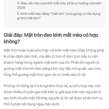
4. Màu sắc nào của kính mắt mèo sẽ là xu hướng của năm
2026
5. Kính mắt mèo dáng “Half-rim” (nửa gọng) có tác dụng
gì cho mặt tròn?
ĐĂNG KÝ
ĐĂNG KÝ
Giải đáp: Mặt tròn đeo kính mắt mèo có hợp
(Vui lòng check thư mục Promotion hoặc Spam nếu bạn không thấy email từ Hải
(Vui lòng check thư mục Promotion hoặc Spam nếu bạn không thấy email từ Hải
không?
Triều)
Triều)
Mặt tròn hoàn toàn phù hợp với kính mắt mèo! Đây không phải
là nhận định cảm tính, mà đến từ hơn 4 năm trực tiếp tư vấn
khách hàng trong ngành mắt kính của tôi. Phần lớn người có
gương mặt tròn khi đeo dáng kính này đều trông sắc sảo hơn,
tổng thể gương mặt thon gọn và có chiều sâu rõ rệt.
Không chỉ dừng lại ở trải nghiệm thực tế, sự phù hợp này còn
được nhiều chuyên gia mắt kính lý giải dựa trên các nguyên lý
tạo hình khuôn mặt. Những nguyên lý đó sẽ được phân tích cụ
thể ở phần nội dung ngay bên dưới.