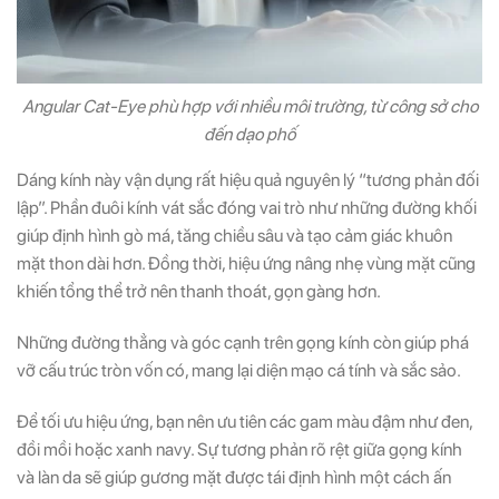
Angular Cat-Eye phù hợp với nhiều môi trường, từ công sở cho
đến dạo phố
Dáng kính này vận dụng rất hiệu quả nguyên lý “tương phản đối
lập”. Phần đuôi kính vát sắc đóng vai trò như những đường khối
giúp định hình gò má, tăng chiều sâu và tạo cảm giác khuôn
mặt thon dài hơn. Đồng thời, hiệu ứng nâng nhẹ vùng mặt cũng
khiến tổng thể trở nên thanh thoát, gọn gàng hơn.
Những đường thẳng và góc cạnh trên gọng kính còn giúp phá
vỡ cấu trúc tròn vốn có, mang lại diện mạo cá tính và sắc sảo.
Để tối ưu hiệu ứng, bạn nên ưu tiên các gam màu đậm như đen,
đồi mồi hoặc xanh navy. Sự tương phản rõ rệt giữa gọng kính
và làn da sẽ giúp gương mặt được tái định hình một cách ấn