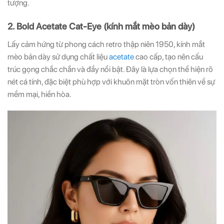
tượng.
2. Bold Acetate Cat-Eye (kính mắt mèo bản dày)
Lấy cảm hứng từ phong cách retro thập niên 1950, kính mắt
mèo bản dày sử dụng chất liệu
acetate
cao cấp, tạo nên cấu
trúc gọng chắc chắn và đầy nổi bật. Đây là lựa chọn thể hiện rõ
nét cá tính, đặc biệt phù hợp với khuôn mặt tròn vốn thiên về sự
mềm mại, hiền hòa.