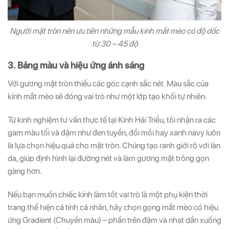
Người mặt tròn nên ưu tiên những mẫu kính mắt mèo có độ dốc
từ 30 – 45 độ
3. Bảng màu và hiệu ứng ánh sáng
Với gương mặt tròn thiếu các góc cạnh sắc nét. Màu sắc của
kính mắt mèo sẽ đóng vai trò như một lớp tạo khối tự nhiên.
Từ kinh nghiệm tư vấn thực tế tại Kính Hải Triều, tôi nhận ra các
gam màu tối và đậm như đen tuyền, đồi mồi hay xanh navy luôn
là lựa chọn hiệu quả cho mặt tròn. Chúng tạo ranh giới rõ với làn
da, giúp định hình lại đường nét và làm gương mặt trông gọn
gàng hơn.
Nếu bạn muốn chiếc kính làm tốt vai trò là một phụ kiện thời
trang thể hiện cá tính cá nhân, hãy chọn gọng mắt mèo có hiệu
ứng Gradient (Chuyển màu) – phần trên đậm và nhạt dần xuống