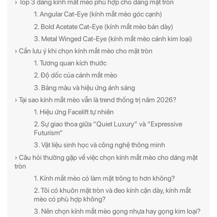
› Top 3 dáng kính mắt mèo phù hợp cho dáng mặt tròn
1. Angular Cat-Eye (kính mắt mèo góc cạnh)
2. Bold Acetate Cat-Eye (kính mắt mèo bản dày)
3. Metal Winged Cat-Eye (kính mắt mèo cánh kim loại)
› Cần lưu ý khi chọn kính mắt mèo cho mặt tròn
1. Tương quan kích thước
2. Độ dốc của cánh mắt mèo
3. Bảng màu và hiệu ứng ánh sáng
› Tại sao kính mắt mèo vẫn là trend thống trị năm 2026?
1. Hiệu ứng Facelift tự nhiên
2. Sự giao thoa giữa “Quiet Luxury” và “Expressive
Futurism”
3. Vật liệu sinh học và công nghệ thông minh
› Câu hỏi thường gặp về việc chọn kính mắt mèo cho dáng mặt
tròn
ĐĂNG KÝ NGAY ĐỂ NHẬN
ĐĂNG KÝ NGAY ĐỂ NHẬN
1. Kính mắt mèo có làm mặt trông to hơn không?
Những thông tin hữu ích và ưu đãi quà tặng dành riêng
Những thông tin hữu ích & ưu đãi đặc biệt dành riêng
2. Tôi có khuôn mặt tròn và đeo kính cận dày, kính mắt
cho bạn!
cho bạn!
mèo có phù hợp không?
3. Nên chọn kính mắt mèo gọng nhựa hay gọng kim loại?