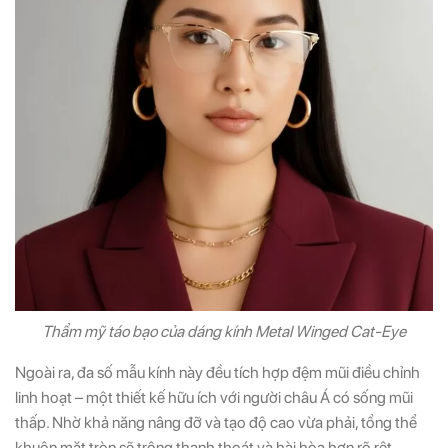
Thẩm mỹ táo bạo của dáng kính Metal Winged Cat-Eye
Ngoài ra, đa số mẫu kính này đều tích hợp đệm mũi điều chỉnh
linh hoạt – một thiết kế hữu ích với người châu Á có sống mũi
thấp. Nhờ khả năng nâng đỡ và tạo độ cao vừa phải, tổng thể
khuôn mặt tròn sẽ trông thanh thoát và hài hòa hơn rõ rệt.