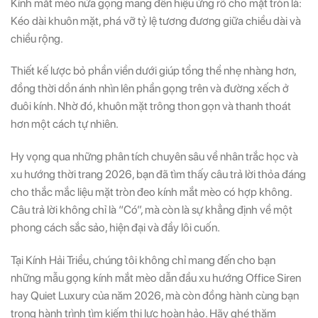
Kính mắt mèo nửa gọng mang đến hiệu ứng rõ cho mặt tròn là:
Kéo dài khuôn mặt, phá vỡ tỷ lệ tương đương giữa chiều dài và
chiều rộng.
Thiết kế lược bỏ phần viền dưới giúp tổng thể nhẹ nhàng hơn,
đồng thời dồn ánh nhìn lên phần gọng trên và đường xếch ở
đuôi kính. Nhờ đó, khuôn mặt trông thon gọn và thanh thoát
hơn một cách tự nhiên.
Hy vọng qua những phân tích chuyên sâu về nhân trắc học và
xu hướng thời trang 2026, bạn đã tìm thấy câu trả lời thỏa đáng
cho thắc mắc liệu mặt tròn đeo kính mắt mèo có hợp không.
Câu trả lời không chỉ là “Có”, mà còn là sự khẳng định về một
phong cách sắc sảo, hiện đại và đầy lôi cuốn.
Tại Kính Hải Triều, chúng tôi không chỉ mang đến cho bạn
những mẫu gọng kính mắt mèo dẫn đầu xu hướng Office Siren
hay Quiet Luxury của năm 2026, mà còn đồng hành cùng bạn
trong hành trình tìm kiếm thị lực hoàn hảo. Hãy ghé thăm