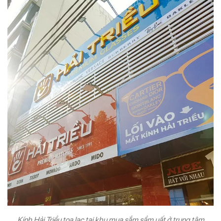
Kính Hải Triều tọa lạc tại khu mua sắm sầm uất ở trung tâm