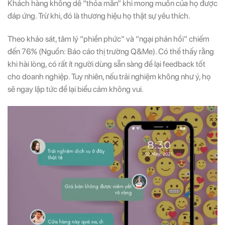
Khách hàng không dễ “thỏa mãn” khi mong muốn của họ được
đáp ứng. Trừ khi, đó là thương hiệu họ thật sự yêu thích.
ĐĂNG KÝ NGAY ĐỂ NHẬN
ĐĂNG KÝ NGAY ĐỂ NHẬN
Theo khảo sát, tâm lý “phiền phức” và “ngại phản hồi” chiếm
Những thông tin hữu ích và ưu đãi quà tặng dành riêng
Những thông tin hữu ích & ưu đãi đặc biệt dành riêng
đến 76% (Nguồn: Báo cáo thị trường Q&Me). Có thể thấy rằng
cho bạn!
cho bạn!
khi hài lòng, có rất ít người dùng sẵn sàng để lại feedback tốt
cho doanh nghiệp. Tuy nhiên, nếu trải nghiệm không như ý, họ
sẽ ngay lập tức để lại biểu cảm không vui.
ĐĂNG KÝ
ĐĂNG KÝ
(Vui lòng check thư mục Promotion hoặc Spam nếu bạn không thấy email từ Hải
(Vui lòng check thư mục Promotion hoặc Spam nếu bạn không thấy email từ Hải
Triều)
Triều)