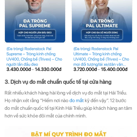
(Đa tròng) Rodenstock Pal
(Đa tròng) Rodenstock Pal
Supreme – Tròng kính chống
Ultimate – Tròng kính chống
UV400, Chống bể (Trivex) – Cho
UV400, Chống bể (Trivex) – Cho
người lần đầu đeo
mọi đối tượng/lái xe/dân văn
3.430.000
đ
–
14.330.000
đ
3.720.000
đ
–
15.400.000
đ
phòng
3. Dịch vụ đo mắt chuẩn quốc tế tại cửa hàng
Rất nhiều khách hàng hài lòng về dịch vụ đo mắt tại Hải Triều.
Họ nhận xét rằng “Hiếm nơi nào
đo mắt
kỹ đến vậy”. 12 bước
đo mắt chuẩn quốc tế tại Kính Hải Triều giúp khách hàng an tâm
hơn về sức khỏe đôi mắt của chính mình.