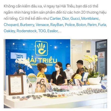
Không cần kiếm đâu xa, vì ngay tại Hải Triều, bạn đã có thể
ngắm nhìn hàng trăm sản phẩm đến từ các hơn 20 thương hiệu
nổi tiếng. Có thể kể đến như
Cartier
,
Dior
,
Gucci
,
Montblanc
,
Chopard
,
Burberry
,
Versace
,
RayBan
,
Police
,
Bolon
,
Parim
,
Furla
,
Oakley
,
Rodenstock
,
TOG
,
Essilor
,…