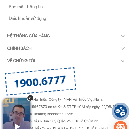
Bảo mật thông tin
Điều khoản sử dụng
HỆ THỐNG CỬA HÀNG
CHÍNH SÁCH
VỀ CHÚNG TÔI
Copyright by Kính Hải Triều.
Công ty TNHH Hải Triều Việt Nam.
GPDKKD Số: 0315667679 do sở KH & ĐT TP.HCM cấp ngày: 22/08/2022.
Góp ý & Khiếu nại: lienhe@kinhhaitrieu.com.
Địa chỉ: 50/22 Gò Dầu, P. Tân Quý, Q.Tân Phú, TP.Hồ Chí Minh.
Trụ sở chính: 156A Trần Quang Khải, P.Tân Định, Q.1, TP.Hồ Chí Minh.