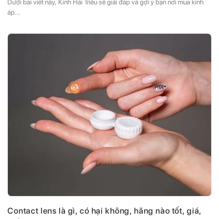
Dưới bài viết này, Kính Hải Triều sẽ giải đáp và gợi ý bạn nơi mua kính
áp...
Contact lens là gì, có hại không, hãng nào tốt, giá,