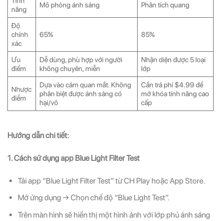
Tính
Mô phỏng ánh sáng
Phân tích quang
năng
Độ
chính
65%
85%
xác
Ưu
Dễ dùng, phù hợp với người
Nhận diện được 5 loại
điểm
không chuyên, miễn
lớp
Dựa vào cảm quan mắt. Không
Cần trả phí $4.99 để
Nhược
phân biệt được ánh sáng có
mở khóa tính năng cao
điểm
hại/vô
cấp
Hướng dẫn chi tiết:
1. Cách sử dụng app Blue Light Filter Test
Tải app “Blue Light Filter Test” từ CH Play hoặc App Store.
Mở ứng dụng → Chọn chế độ “Blue Light Test”.
Trên màn hình sẽ hiển thị một hình ảnh với lớp phủ ánh sáng