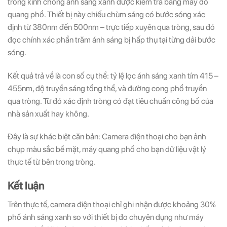
tròng kính chống ánh sáng xanh được kiểm tra bằng máy đo
quang phổ. Thiết bị này chiếu chùm sáng có bước sóng xác
định từ 380nm đến 500nm – trực tiếp xuyên qua tròng, sau đó
đọc chính xác phần trăm ánh sáng bị hấp thụ tại từng dải bước
sóng.
Kết quả trả về là con số cụ thể: tỷ lệ lọc ánh sáng xanh tím 415 –
455nm, độ truyền sáng tổng thể, và đường cong phổ truyền
qua tròng. Từ đó xác định tròng có đạt tiêu chuẩn công bố của
nhà sản xuất hay không.
Đây là sự khác biệt căn bản: Camera điện thoại cho bạn ảnh
chụp màu sắc bề mặt, máy quang phổ cho bạn dữ liệu vật lý
thực tế từ bên trong tròng.
Kết luận
Trên thực tế, camera điện thoại chỉ ghi nhận được khoảng 30%
phổ ánh sáng xanh so với thiết bị đo chuyên dụng như máy