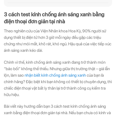
ĐĂNG KÝ
ĐĂNG KÝ
3 cách test kính chống ánh sáng xanh bằng
điện thoại đơn giản tại nhà
(Vui lòng check thư mục Promotion hoặc Spam nếu bạn không thấy email từ Hải
(Vui lòng check thư mục Promotion hoặc Spam nếu bạn không thấy email từ Hải
Triều)
Triều)
Theo nghiên cứu của Viện Nhãn khoa Hoa Kỳ, 90% người sử
dụng thiết bị điện tử hơn 3 giờ mỗi ngày đều gặp các triệu
chứng như mỏi mắt, khô rát, khó ngủ. Hậu quả của việc tiếp xúc
ánh sáng xanh kéo dài.
Chính vì thế, kính chống ánh sáng xanh đang trở thành món
“bảo bối” không thể thiếu. Nhưng giữa thị trường thật – giả lẫn
lộn, làm sao
nhận biết kính chống ánh sáng xanh
của bạn là
chính hãng? Đặc biệt khi bạn không có thiết bị chuyên dụng, thì
chiếc điện thoại vật bất ly thân lại trở thành công cụ kiểm tra
hữu hiệu.
Bài viết này hướng dẫn bạn 3 cách test kính chống ánh sáng
xanh bằng điện thoại đơn giản tại nhà. Nếu bạn chưa có kính và