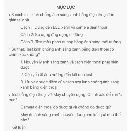
MỤC LỤC
› 3 cách test kính chống ánh sáng xanh bằng điện thoại đơn
giản tại nhà
Cách 1: Dùng đèn LED xanh và camera điện thoại
Cách 2: Sử dụng ứng dụng di động
Cách 3: Test màu phản quang bằng ánh sáng môi trường
› Sự thật: Test kính chống ánh sáng xanh bằng điện thoại có
chính xác không?
1. Nguyên lý ánh sáng xanh và cách điện thoại phát hiện
được
2. Các yếu tố ảnh hưởng đến kết quả test
ĐĂNG KÝ NGAY ĐỂ NHẬN
ĐĂNG KÝ NGAY ĐỂ NHẬN
3. Ưu và nhược điểm của cách test kính chống ánh sáng
xanh bằng điện thoại
Những thông tin hữu ích và ưu đãi quà tặng dành riêng
Những thông tin hữu ích & ưu đãi đặc biệt dành riêng
› Test bằng điện thoại với Máy chuyên dụng: Chính xác đến mức
cho bạn!
cho bạn!
nào?
Camera điện thoại đo được gì và không đo được gì?
Máy đo ánh sáng xanh chuyên dụng cho kết quả như thế
nào?
› Kết luận