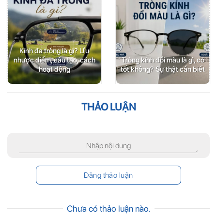
Kính đa tròng là gì? Ưu
nhược điểm, cấu tạo, cách
Tròng kính đổi màu là gì, có
hoạt động
tốt không? Sự thật cần biết
THẢO LUẬN
Chưa có thảo luận nào.