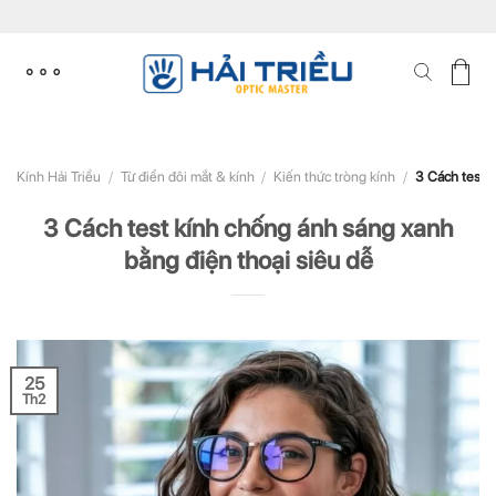
Skip
to
content
Kính Hải Triều
/
Từ điển đôi mắt & kính
/
Kiến thức tròng kính
/
3 Cách test k
3 Cách test kính chống ánh sáng xanh
bằng điện thoại siêu dễ
25
Th2