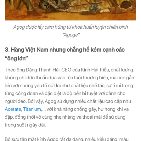
Agog được lấy cảm hứng từ khoá huấn luyện chiến binh
“Agoge”
3. Hàng Việt Nam nhưng chẳng hề kém cạnh các
“ông lớn”
Theo ông Đặng Thanh Hải, CEO của Kính Hải Triều, chất lượng
không chỉ đơn thuần dựa vào tên tuổi thương hiệu, mà còn gắn
liền với những yếu tố cốt lõi như chất liệu chế tác, sự tỉ mỉ trong
từng công đoạn và đặc biệt là độ bền bỉ tuyệt vời dành cho
người đeo. Bởi vậy, Agog sử dụng nhiều chất liệu cao cấp như
Acetate
,
Titanium
,… với khả năng chống gãy, hư hỏng khi va
đập, đồng thời vô cùng nhẹ nhàng và thoải mái để sử dụng
trong suốt ngày dài.
Bộ sưu tập mắt kính Agog rất đa dạng, nhiều kiểu dáng, màu