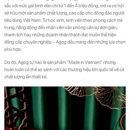
sắc với mức giá bình dân chỉ từ 1 đến 4 triệu đồng, mở ra cơ hội
sở hữu một sản phẩm chất lượng, cao cấp cho đông đảo người
tiêu dùng Việt Nam. Từ học sinh, sinh viên theo phong cách trẻ
trung, năng động đến nhân viên văn phòng cần sự đơn giản,
thanh lịch hay những doanh nhân thành đạt muốn thể hiện
đẳng cấp chuyên nghiệp – Agog đều mang đến những lựa chọn
phù hợp.
Do đó, Agog tự hào là sản phẩm “Made in Vietnam” nhưng
hoàn toàn có thể so sánh với các thương hiệu lớn quốc tế về cả
chất lượng lẫn thiết kế.