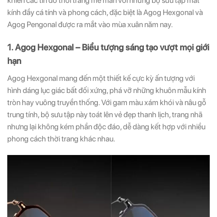
khiến các tín đồ thời trang mê mẩn với những bộ sưu tập mắt
kính đầy cá tính và phong cách, đặc biệt là Agog Hexgonal và
Agog Pengonal được ra mắt vào mùa xuân năm nay.
1. Agog Hexgonal – Biểu tượng sáng tạo vượt mọi giới
hạn
Agog Hexgonal mang đến một thiết kế cực kỳ ấn tượng với
hình dáng lục giác bất đối xứng, phá vỡ những khuôn mẫu kính
tròn hay vuông truyền thống. Với gam màu xám khói và nâu gỗ
trung tính, bộ sưu tập này toát lên vẻ đẹp thanh lịch, trang nhã
nhưng lại không kém phần độc đáo, dễ dàng kết hợp với nhiều
phong cách thời trang khác nhau.