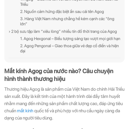
Triều
2. Nguồn cảm hứng đặc biệt ẩn sau cái tên Agog
3. Hàng Việt Nam nhưng chẳng hề kém cạnh các “ông
ĐĂNG KÝ
ĐĂNG KÝ
lớn”
› 2 bộ sưu tập làm “xiêu lòng” nhiều tín đồ thời trang của Agog
(Vui lòng check thư mục Promotion hoặc Spam nếu bạn không thấy email từ Hải
(Vui lòng check thư mục Promotion hoặc Spam nếu bạn không thấy email từ Hải
1. Agog Hexgonal – Biểu tượng sáng tạo vượt mọi giới hạn
Triều)
Triều)
2. Agog Pengonal – Giao thoa giữa vẻ đẹp cổ điển và hiện
đại
Mắt kính Agog của nước nào? Câu chuyện
hình thành thương hiệu
Thương hiệu Agog là sản phẩm của Việt Nam do chính Hải Triều
sản xuất. Đây là kết tinh của một hành trình dài đầy tâm huyết
nhằm mang đến những sản phẩm chất lượng cao, đáp ứng tiêu
chuẩn
mắt kính
quốc tế và phù hợp với nhu cầu ngày càng đa
dạng của người tiêu dùng.