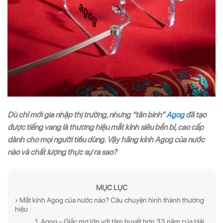
Dù chỉ mới gia nhập thị trường, nhưng “tân binh”
Agog
đã tạo
được tiếng vang là thương hiệu mắt kính siêu bền bỉ, cao cấp
dành cho mọi người tiêu dùng. Vậy hãng kính Agog của nước
nào và chất lượng thực sự ra sao?
ĐĂNG KÝ NGAY ĐỂ NHẬN
ĐĂNG KÝ NGAY ĐỂ NHẬN
Những thông tin hữu ích và ưu đãi quà tặng dành riêng
Những thông tin hữu ích & ưu đãi đặc biệt dành riêng
cho bạn!
cho bạn!
MỤC LỤC
› Mắt kính Agog của nước nào? Câu chuyện hình thành thương
hiệu
1. Agog – Giấc mơ lớn với tâm huyết hơn 33 năm của Hải