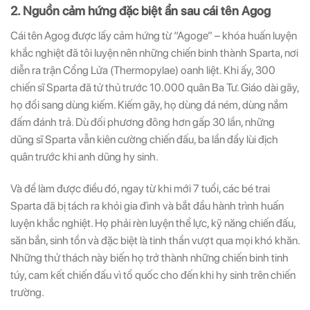
2. Nguồn cảm hứng đặc biệt ẩn sau cái tên Agog
Cái tên Agog được lấy cảm hứng từ “Agoge” – khóa huấn luyện
khắc nghiệt đã tôi luyện nên những chiến binh thành Sparta, nơi
diễn ra trận Cổng Lửa (Thermopylae) oanh liệt. Khi ấy, 300
chiến sĩ Sparta đã tử thủ trước 10.000 quân Ba Tư. Giáo dài gãy,
họ đổi sang dùng kiếm. Kiếm gãy, họ dùng đá ném, dùng nắm
đấm đánh trả. Dù đối phương đông hơn gấp 30 lần, những
dũng sĩ Sparta vẫn kiên cường chiến đấu, ba lần đẩy lùi địch
quân trước khi anh dũng hy sinh.
Và để làm được điều đó, ngay từ khi mới 7 tuổi, các bé trai
Sparta đã bị tách ra khỏi gia đình và bắt đầu hành trình huấn
luyện khắc nghiệt. Họ phải rèn luyện thể lực, kỹ năng chiến đấu,
săn bắn, sinh tồn và đặc biệt là tinh thần vượt qua mọi khó khăn.
Những thử thách này biến họ trở thành những chiến binh tinh
túy, cam kết chiến đấu vì tổ quốc cho đến khi hy sinh trên chiến
trường.