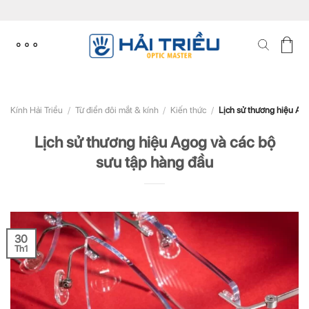
Skip
to
content
Kính Hải Triều
/
Từ điển đôi mắt & kính
/
Kiến thức
/
Lịch sử thương hiệu Ago
Lịch sử thương hiệu Agog và các bộ
sưu tập hàng đầu
30
Th1