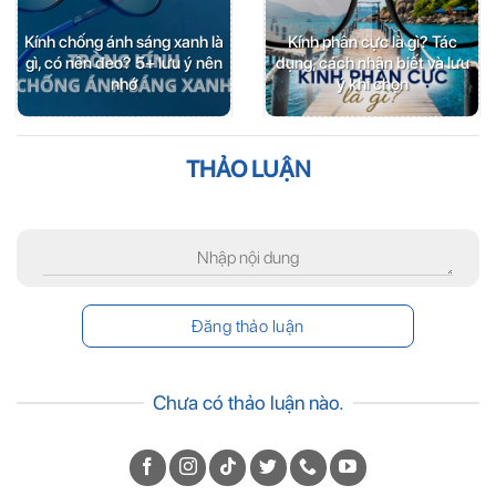
Kính chống ánh sáng xanh là
Kính phân cực là gì? Tác
gì, có nên đeo? 5+ lưu ý nên
dụng, cách nhận biết và lưu
nhớ
ý khi chọn
THẢO LUẬN
Chưa có thảo luận nào.