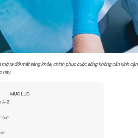
n mở ra đôi mắt sáng khỏe, chinh phục cuộc sống không cần kính cận
p này.
MỤC LỤC
từ A-Z
hiêu?
sik