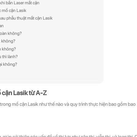
 khi bắn Laser mắt cận
c mổ cận Lasik
sau phẫu thuật mắt cận Lasik
uan
 toàn không?
ik không?
au không?
u thì lành?
lại không?
ổ cận Lasik từ A-Z
ong mổ cận Lasik như thế nào và quy trình thực hiện bao gồm bao nh
, giúp cải thiện các vấn đề về thị lực như cận thị, viễn thị, và loạn th