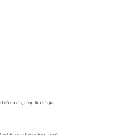
iêu bước, cùng tìm lời giải
ị. Quá trình này bao gồm việc sử