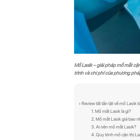
Mổ Lasik – giải pháp mổ mắt cậ
trình và chi phí của phương phá
› Review tất tần tật về mổ Lasik 
1. Mổ mắt Lasik là gì?
2. Mổ mắt Lasik giá bao n
3. Ai nên mổ mắt Lasik?
4. Quy trình mổ cận thị La