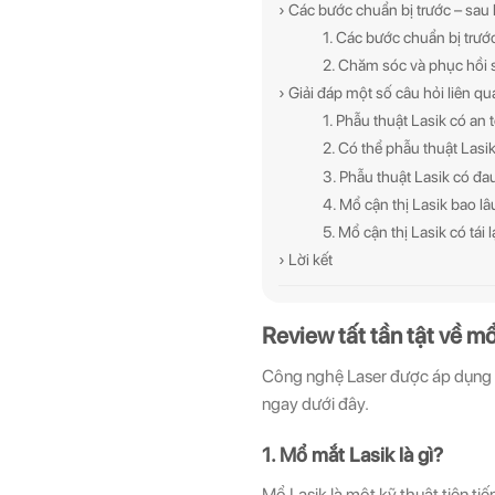
› Các bước chuẩn bị trước – sau
1. Các bước chuẩn bị trướ
2. Chăm sóc và phục hồi 
› Giải đáp một số câu hỏi liên q
1. Phẫu thuật Lasik có an
2. Có thể phẫu thuật Las
3. Phẫu thuật Lasik có đ
4. Mổ cận thị Lasik bao lâ
5. Mổ cận thị Lasik có tái 
› Lời kết
Review tất tần tật về m
Công nghệ Laser được áp dụng tr
ngay dưới đây.
1. Mổ mắt Lasik là gì?
Mổ Lasik là một kỹ thuật tiên tiến