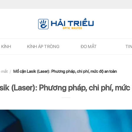
 KÍNH
KÍNH ÁP TRÒNG
ĐO MẮT
TI
 mắt
/
Mổ cận Lasik (Laser): Phương pháp, chi phí, mức độ an toàn
ik (Laser): Phương pháp, chi phí, mức