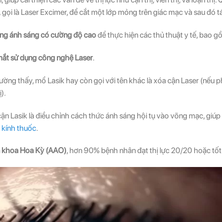
 gọi là Laser Excimer, để cắt một lớp mỏng trên giác mạc và sau đó t
dụng ánh sáng có cường độ cao
để thực hiện các thủ thuật y tế, bao 
 mắt sử dụng công nghệ Laser
.
hường thấy, mổ Lasik hay còn gọi với tên khác là xóa cận Laser (nếu
).
 Lasik là điều chỉnh cách thức ánh sáng hội tụ vào võng mạc, giúp c
a
kính thuốc
.
n khoa Hoa Kỳ (AAO)
, hơn 90% bệnh nhân đạt thị lực 20/20 hoặc tốt