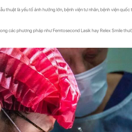
phẫu thuật là yếu tố ảnh hưởng lớn, bệnh viện tư nhân, bệnh viện quố
rong các phương pháp như Femtosecond Lasik hay Relex Smile th