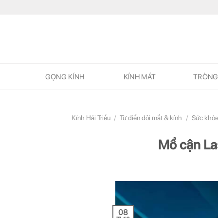
Skip
to
content
GỌNG KÍNH
KÍNH MÁT
TRÒNG
Kính Hải Triều
/
Từ điển đôi mắt & kính
/
Sức khỏe
Mổ cận Las
08