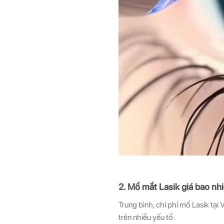
2. Mổ mắt Lasik giá bao nh
Trung bình, chi phí mổ Lasik tạ
trên nhiều yếu tố.