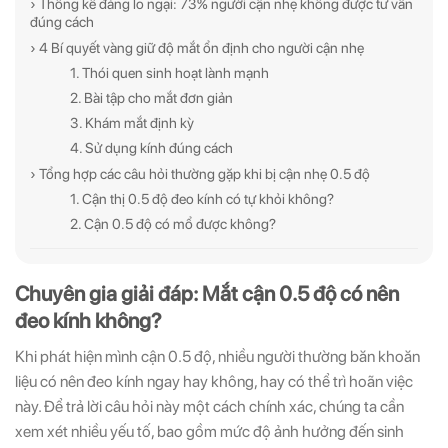
› Thống kê đáng lo ngại: 73% người cận nhẹ không được tư vấn
đúng cách
› 4 Bí quyết vàng giữ độ mắt ổn định cho người cận nhẹ
1. Thói quen sinh hoạt lành mạnh
ĐĂNG KÝ
ĐĂNG KÝ
2. Bài tập cho mắt đơn giản
3. Khám mắt định kỳ
(Vui lòng check thư mục Promotion hoặc Spam nếu bạn không thấy email từ Hải
(Vui lòng check thư mục Promotion hoặc Spam nếu bạn không thấy email từ Hải
4. Sử dụng kính đúng cách
Triều)
Triều)
› Tổng hợp các câu hỏi thường gặp khi bị cận nhẹ 0.5 độ
1. Cận thị 0.5 độ đeo kính có tự khỏi không?
2. Cận 0.5 độ có mổ được không?
Chuyên gia giải đáp: Mắt cận 0.5 độ có nên
đeo kính không?
Khi phát hiện mình cận 0.5 độ, nhiều người thường băn khoăn
liệu có nên đeo kính ngay hay không, hay có thể trì hoãn việc
này. Để trả lời câu hỏi này một cách chính xác, chúng ta cần
xem xét nhiều yếu tố, bao gồm mức độ ảnh hưởng đến sinh