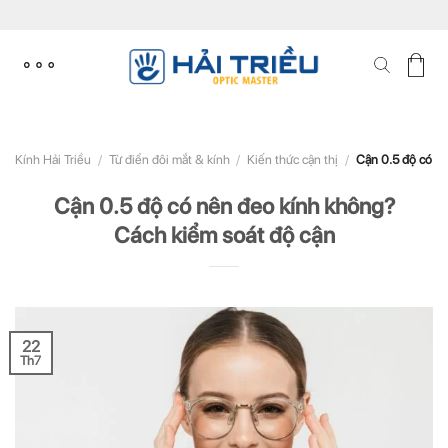
Skip
to
content
Kính Hải Triều
/
Từ điển đôi mắt & kính
/
Kiến thức cận thị
/
Cận 0.5 độ có nê
Cận 0.5 độ có nên đeo kính không?
Cách kiểm soát độ cận
22
Th7