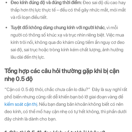
Đeo kính đúng độ và đúng thời điểm:
Đeo sai độ dù cao hay
thấp hơn thị lực thực tế – đều có thể gây nhức mắt, mỏi mắt
và rối loạn điều tiết.
Tuyệt đối không dùng chung kính với người khác
, vì mỗi
người có thông số khúc xạ và trục nhìn riêng biệt. Việc mua
kính trôi nổi, không qua đo khám cũng tiềm ẩn nguy cơ đeo
sai độ, sai trục hoặc tròng kính kém chất lượng, ảnh hưởng
lâu dài đến thị lực.
Tổng hợp các câu hỏi thường gặp khi bị cận
nhẹ 0.5 độ
“Cận có 0.5 độ thôi, chắc chưa cần lo đâu?” Đây là suy nghĩ rất
phổ biến nhưng cũng rất dễ khiến bạn bỏ lỡ giai đoạn vàng để
kiểm soát cận thị
. Nếu bạn đang băn khoăn không biết có nên
đeo kính, có thể mổ hay cận nhẹ có tự hết không, thì phần dưới
đây chính là dành cho bạn.