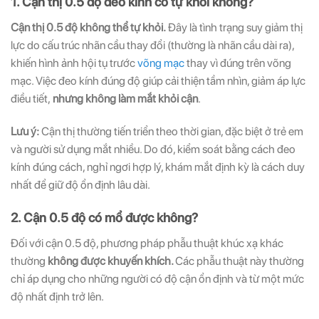
1. Cận thị 0.5 độ đeo kính có tự khỏi không?
Cận thị 0.5 độ không thể tự khỏi.
Đây là tình trạng suy giảm thị
lực do cấu trúc nhãn cầu thay đổi (thường là nhãn cầu dài ra),
khiến hình ảnh hội tụ trước
võng mạc
thay vì đúng trên võng
mạc. Việc đeo kính đúng độ giúp cải thiện tầm nhìn, giảm áp lực
điều tiết,
nhưng không làm mắt khỏi cận
.
Lưu ý:
Cận thị thường tiến triển theo thời gian, đặc biệt ở trẻ em
và người sử dụng mắt nhiều. Do đó, kiểm soát bằng cách đeo
kính đúng cách, nghỉ ngơi hợp lý, khám mắt định kỳ là cách duy
nhất để giữ độ ổn định lâu dài.
2. Cận 0.5 độ có mổ được không?
Đối với cận 0.5 độ, phương pháp phẫu thuật khúc xạ khác
thường
không được khuyến khích.
Các phẫu thuật này thường
chỉ áp dụng cho những người có độ cận ổn định và từ một mức
độ nhất định trở lên.