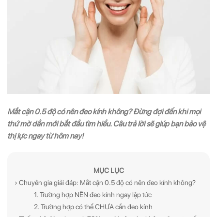
Mắt cận 0.5 độ có nên đeo kính không? Đừng đợi đến khi mọi
thứ mờ dần mới bắt đầu tìm hiểu. Câu trả lời sẽ giúp bạn bảo vệ
thị lực ngay từ hôm nay!
ĐĂNG KÝ NGAY ĐỂ NHẬN
ĐĂNG KÝ NGAY ĐỂ NHẬN
MỤC LỤC
Những thông tin hữu ích và ưu đãi quà tặng dành riêng
Những thông tin hữu ích & ưu đãi đặc biệt dành riêng
› Chuyên gia giải đáp: Mắt cận 0.5 độ có nên đeo kính không?
cho bạn!
cho bạn!
1. Trường hợp NÊN đeo kính ngay lập tức
2. Trường hợp có thể CHƯA cần đeo kính