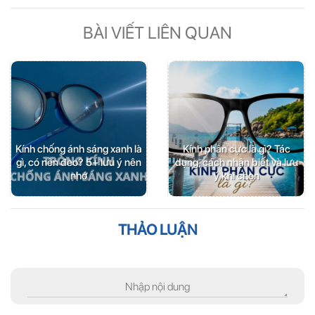
BÀI VIẾT LIÊN QUAN
Kính chống ánh sáng xanh là
Kính phân cực là gì? Tác
gì, có nên đeo? 5+ lưu ý nên
dụng, cách nhận biết và lưu
nhớ
ý khi chọn
THẢO LUẬN